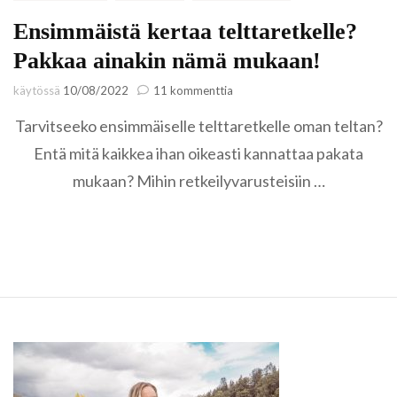
Ensimmäistä kertaa telttaretkelle?
Pakkaa ainakin nämä mukaan!
artikkeliin
käytössä
10/08/2022
11 kommenttia
Ensimmäistä
Tarvitseeko ensimmäiselle telttaretkelle oman teltan?
kertaa
telttaretkelle?
Entä mitä kaikkea ihan oikeasti kannattaa pakata
Pakkaa
mukaan? Mihin retkeilyvarusteisiin …
ainakin
nämä
mukaan!