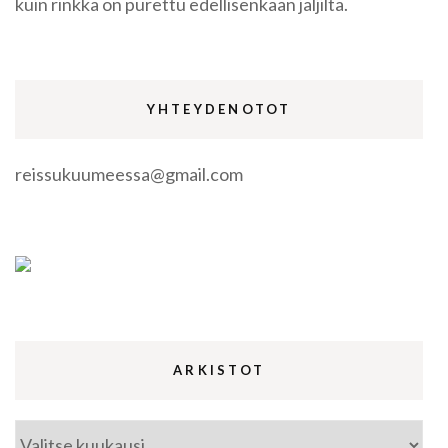
kuin rinkka on purettu edellisenkään jäljiltä.
YHTEYDENOTOT
reissukuumeessa@gmail.com
ARKISTOT
Arkistot