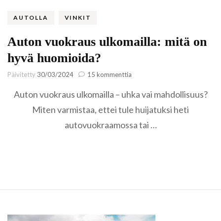
AUTOLLA
VINKIT
Auton vuokraus ulkomailla: mitä on
hyvä huomioida?
artikkeliin
Päivitetty
30/03/2024
15 kommenttia
Auton
Auton vuokraus ulkomailla – uhka vai mahdollisuus?
vuokraus
ulkomailla:
Miten varmistaa, ettei tule huijatuksi heti
mitä
autovuokraamossa tai …
on
hyvä
huomioida?