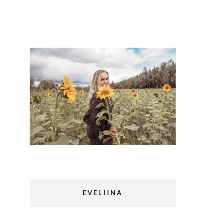
Lappi
m
Sermermiut
luontopolku
Edinburgh
vaellus
Rethymnon
EVELIINA