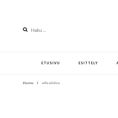
Haku:
ETUSIVU
ESITTELY
Etusivu
willa adeliina