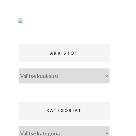
ina
a
ARKISTOT
Arkistot
KATEGORIAT
Kategoriat