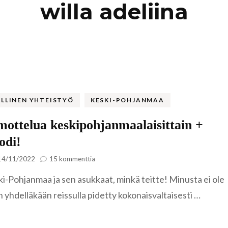
willa adeliina
Kaukasia
Hollanti
Amsterda
Tadzikistan
Iso-Britannia
Fann-vuoristo
Skotlanti
Turkki
Islanti
Alanya
Uzbekistan
Italia
LLINEN YHTEISTYÖ
KESKI-POHJANMAA
Kyzylkum
Venetsia
Itävalta
ttelua keskipohjanmaalaisittain +
Samarkand
odi!
Kreikka
artikkeliin
Kreeta
14/11/2022
15 kommenttia
Hemmottelua
Kroatia
ki-Pohjanmaa ja sen asukkaat, minkä teitte! Minusta ei ole
keskipohjanmaalaisittain
+
 yhdelläkään reissulla pidetty kokonaisvaltaisesti …
alekoodi!
Kypros
Ayia Napa
Latvia