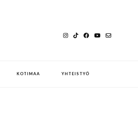
KOTIMAA
YHTEISTYÖ
kansallismaisema
Ilulissat
kansallispuisto
Kangerlussuaq
koiran kanssa
ch
Oqaatsut