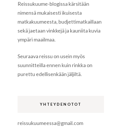
Reissukuume-blogissa kärsitään
nimensä mukaisesti ikuisesta
matkakuumeesta, budjettimatkaillaan
sekä jaetaan vinkkejä ja kauniita kuvia
ympäri maailmaa.
re
Seuraava reissu on usein myös
suunnitteilla ennen kuin rinkka on
purettu edellisenkään jäljiltä.
gen
YHTEYDENOTOT
reissukuumeessa@gmail.com