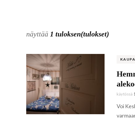
näyttää
1 tuloksen(tulokset)
KAUPA
Hemmo
aleko
käytössä
Voi Kes
varmaan