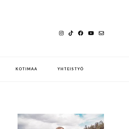
KOTIMAA
YHTEISTYÖ
kansallismaisema
Ilulissat
kansallispuisto
Kangerlussuaq
koiran kanssa
ch
Oqaatsut