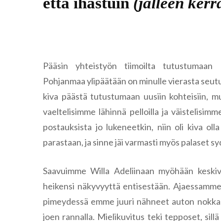
että ihastuin
(jälleen kerr
Pääsin yhteistyön tiimoilta tutustumaan
Pohjanmaa ylipäätään on minulle vierasta seutua, jo
kiva päästä tutustumaan uusiin kohteisiin, mutt
vaeltelisimme lähinnä pelloilla ja väistelisi
postauksista jo lukeneetkin, niin oli kiva oll
parastaan, ja sinne jäi varmasti myös palaset 
Saavuimme Willa Adeliinaan myöhään keskiviik
heikensi näkyvyyttä entisestään. Ajaessamme m
pimeydessä emme juuri nähneet auton nokkaa
joen rannalla. Mielikuvitus teki tepposet, s