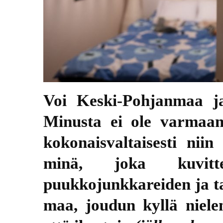
Voi Keski-Pohjanmaa ja
Minusta ei ole varmaan 
kokonaisvaltaisesti nii
minä, joka kuvitt
puukkojunkkareiden ja ta
maa, joudun kyllä niel