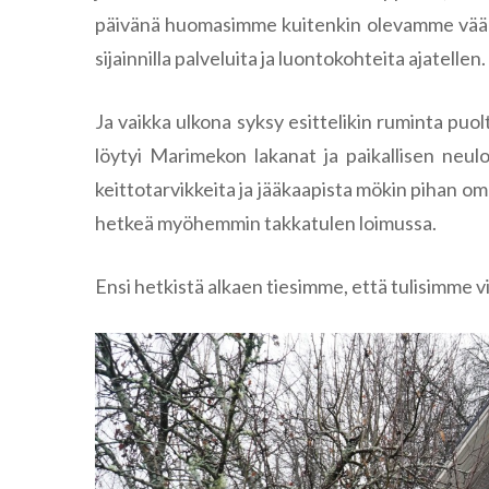
päivänä huomasimme kuitenkin olevamme väärässä
sijainnilla palveluita ja luontokohteita ajatellen.
Ja vaikka ulkona syksy esittelikin ruminta puol
löytyi Marimekon lakanat ja paikallisen neulo
keittotarvikkeita ja jääkaapista mökin pihan 
hetkeä myöhemmin takkatulen loimussa.
Ensi hetkistä alkaen tiesimme, että tulisimme 