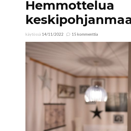
Hemmottelua
keskipohjanmaala
artikkeliin
käytössä
14/11/2022
15 kommenttia
Hemmottelua
keskipohjanmaalaisi
+
alekoodi!