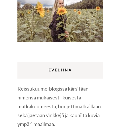
Lappi
m
Sermermiut
luontopolku
Edinburgh
vaellus
EVELIINA
Reissukuume-blogissa kärsitään
Rethymnon
nimensä mukaisesti ikuisesta
matkakuumeesta, budjettimatkaillaan
sekä jaetaan vinkkejä ja kauniita kuvia
ympäri maailmaa.