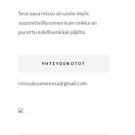
Seuraava reissu on usein myös
suunnitteilla ennen kuin rinkka on
purettu edellisenkään jäljiltä.
re
YHTEYDENOTOT
reissukuumeessa@gmail.com
gen