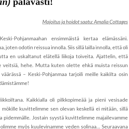
an)
palavasti!
Tanska
Ljubljana
Färsaaret
Tšekki
Majoitus ja hoidot saatu: Amalia Cottages
Kööpenham
Kutná Hor
Unkari
 Keski-Pohjanmaahan ensimmäistä kertaa elämässäni.
Praha
Budapest
ten odotin reissua innolla. Siis sillä lailla innolla, että oli
Viro
a en uskaltanut elätellä liikoja toiveita. Ajattelin, että
Hiidenmaa
mme veitsiä, hehe. Mutta kuten olette ehkä muista reissun
Keila
a väärässä – Keski-Pohjanmaa tarjoili meille kaikilta osin
sydämistämme!
Kopli
koiltana. Kaikkialla oli pilkkopimeää ja pieni vesisade
Tallinna
ökille kuvittelimme sen olevan keskellä ei mitään, sillä
Türisalu
 pidemmälle. Jostain syystä kuvittelimme majailevamme
illä olimme myös kuulevinamme veden solinaa… Seuraavana