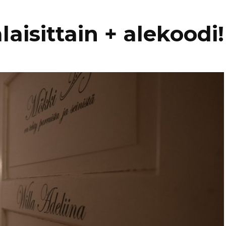
Kaukasia
Hollanti
isittain + alekoodi!
Amsterda
Tadzikistan
Iso-Britannia
Fann-vuoristo
Skotlanti
Turkki
Islanti
Alanya
ttain
Uzbekistan
Italia
Kyzylkum
Venetsia
Itävalta
Samarkand
Kreikka
Kreeta
Kroatia
Kypros
Ayia Napa
Latvia