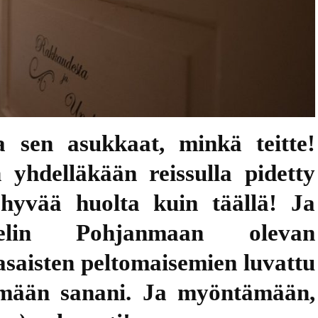
Famagusta
Riika
Liettua
Klaipėda
Norja
Nida
Leknes
Portugali
Šiauliai
Lofootit
Serra de Ai
 sen asukkaat, minkä teitte!
Puola
Lyngen
Sintra
Gdansk
yhdelläkään reissulla pidetty
Romania
n hyvää huolta kuin täällä! Ja
Reinebrin
Brasov
Ruotsi
elin Pohjanmaan olevan
Bukarest
Tukholma
Saksa
saisten peltomaisemien luvattu
Sinaia
Visby
Berliini
emään sanani. Ja myöntämään,
Slovenia
Bled