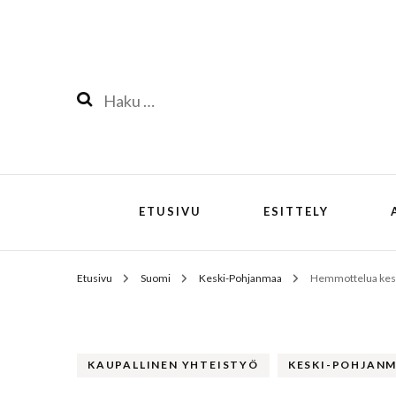
Haku:
ETUSIVU
ESITTELY
Etusivu
Suomi
Keski-Pohjanmaa
Hemmottelua keski
KAUPALLINEN YHTEISTYÖ
KESKI-POHJAN