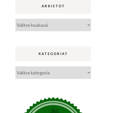
ARKISTOT
Arkistot
ina
a
KATEGORIAT
Kategoriat