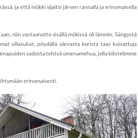
Paldiski
, ja että mökki sijaitsi järven rannalla ja erinomaisella
Ääsmäki
taan, niin vastaanotto sisällä mökissä oli lämmin. Sängystä
mat villasukat, pöydällä olevasta korista taas kuivattuja
omenapuiden sadosta tehtyä omenamehua, jolla kilistelimme
viihtymään erinomaisesti.