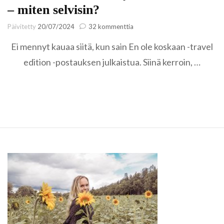
– miten selvisin?
artikkeliin
Päivitetty
20/07/2024
32 kommenttia
Ensimmäistä
Ei mennyt kauaa siitä, kun sain En ole koskaan -travel
kertaa
yksin
edition -postauksen julkaistua. Siinä kerroin, …
ulkomailla
–
miten
selvisin?