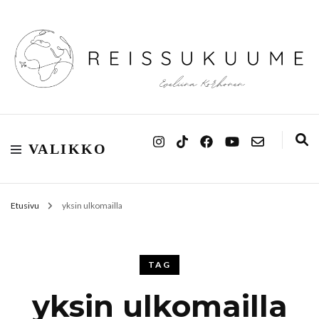
Reissukuume
VALIKKO
Etusivu
yksin ulkomailla
TAG
yksin ulkomailla