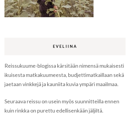
EVELIINA
Reissukuume-blogissa kärsitään nimensä mukaisesti
ikuisesta matkakuumeesta, budjettimatkaillaan sekä
jaetaan vinkkejä ja kauniita kuvia ympäri maailmaa.
Seuraava reissu on usein myös suunnitteilla ennen
kuin rinkka on purettu edellisenkään jäljiltä.