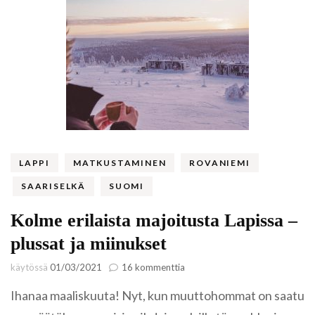
LAPPI
MATKUSTAMINEN
ROVANIEMI
SAARISELKÄ
SUOMI
Kolme erilaista majoitusta Lapissa –
plussat ja miinukset
artikkeliin
käytössä
01/03/2021
16 kommenttia
Kolme
Ihanaa maaliskuuta! Nyt, kun muuttohommat on saatu
erilaista
majoitusta