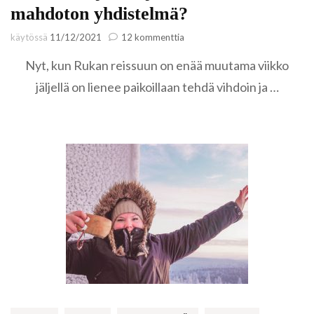
mahdoton yhdistelmä?
artikkeliin
käytössä
11/12/2021
12 kommenttia
Saariselkä
Nyt, kun Rukan reissuun on enää muutama viikko
ja
budjettimatkailu
jäljellä on lienee paikoillaan tehdä vihdoin ja …
–
mahdoton
yhdistelmä?