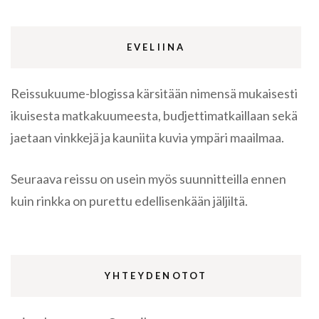
EVELIINA
Reissukuume-blogissa kärsitään nimensä mukaisesti
ikuisesta matkakuumeesta, budjettimatkaillaan sekä
jaetaan vinkkejä ja kauniita kuvia ympäri maailmaa.
Seuraava reissu on usein myös suunnitteilla ennen
kuin rinkka on purettu edellisenkään jäljiltä.
YHTEYDENOTOT