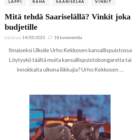
LAPPI
RAHA
SAARISELKÄ
VINKIT
Mitä tehdä Saariselällä? Vinkit joka
budjetille
artikkeliin
käytössä
14/03/2021
18 kommenttia
Mitä
Ilmaiseksi Ulkoile Urho Kekkosen kansallispuistossa
tehdä
Saariselällä?
Löytyykö täältä muita kansallispuistobongareita tai
Vinkit
innokkaita ulkona liikkujia? Urho Kekkosen …
joka
budjetille