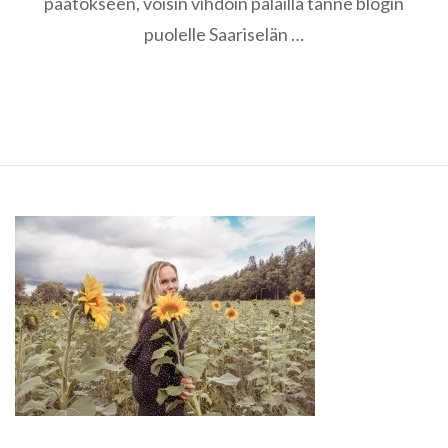
päätökseen, voisin vihdoin palailla tänne blogin
Lapissa
puolelle Saariselän …
–
plussat
ja
miinukset