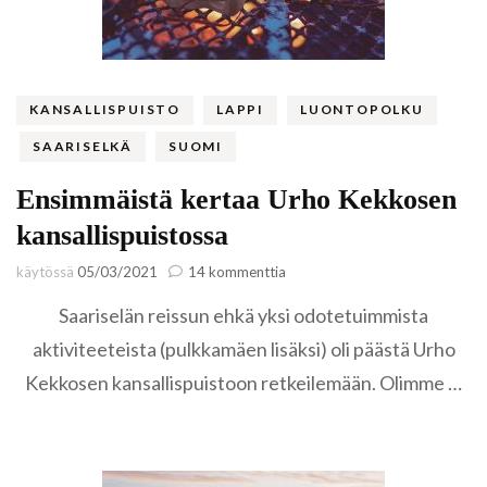
KANSALLISPUISTO
LAPPI
LUONTOPOLKU
SAARISELKÄ
SUOMI
Ensimmäistä kertaa Urho Kekkosen
kansallispuistossa
artikkeliin
käytössä
05/03/2021
14 kommenttia
Ensimmäistä
Saariselän reissun ehkä yksi odotetuimmista
kertaa
Urho
aktiviteeteista (pulkkamäen lisäksi) oli päästä Urho
Kekkosen
Kekkosen kansallispuistoon retkeilemään. Olimme …
kansallispuistossa