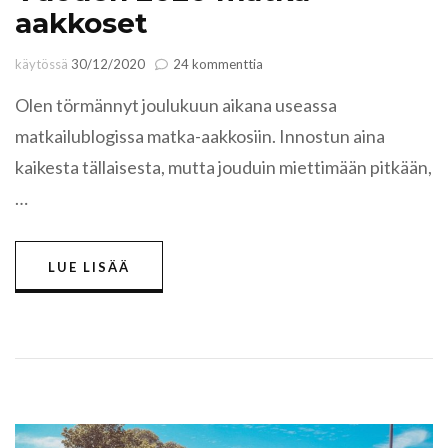
aakkoset
artikkeliin
käytössä
30/12/2020
24 kommenttia
Vuoden
Olen törmännyt joulukuun aikana useassa
2020
matka-
matkailublogissa matka-aakkosiin. Innostun aina
aakkoset
kaikesta tällaisesta, mutta jouduin miettimään pitkään,
…
LUE LISÄÄ