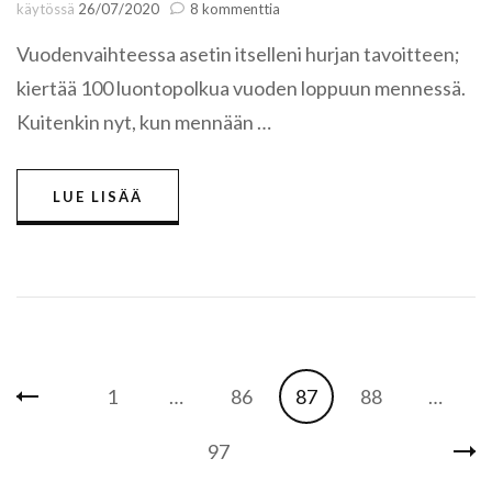
artikkeliin
käytössä
26/07/2020
8 kommenttia
50
Vuodenvaihteessa asetin itselleni hurjan tavoitteen;
luontopolkua
vuonna
kiertää 100 luontopolkua vuoden loppuun mennessä.
2020:
missä
Kuitenkin nyt, kun mennään …
mennään?
LUE LISÄÄ
Artikkelien
Sivu
Sivu
Sivu
Sivu
1
…
86
87
88
…
selaus
Sivu
97