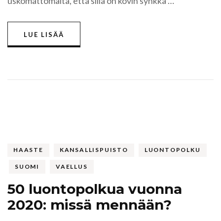
uskomattomalta, että sillä on kovin synkkä …
tästä
käy,
saa
kaiken
LUE LISÄÄ
toivon
heittää”
HAASTE
KANSALLISPUISTO
LUONTOPOLKU
SUOMI
VAELLUS
50 luontopolkua vuonna
2020: missä mennään?