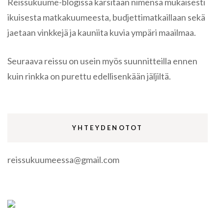
Reissukuume-blogissa kärsitään nimensä mukaisesti
ikuisesta matkakuumeesta, budjettimatkaillaan sekä
jaetaan vinkkejä ja kauniita kuvia ympäri maailmaa.
Seuraava reissu on usein myös suunnitteilla ennen
kuin rinkka on purettu edellisenkään jäljiltä.
YHTEYDENOTOT
reissukuumeessa@gmail.com