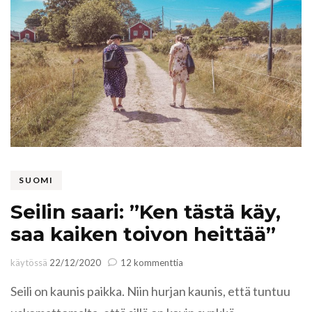
SUOMI
Seilin saari: ”Ken tästä käy,
saa kaiken toivon heittää”
artikkeliin
käytössä
22/12/2020
12 kommenttia
Seilin
Seili on kaunis paikka. Niin hurjan kaunis, että tuntuu
saari:
”Ken