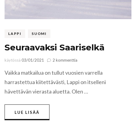
LAPPI
SUOMI
Seuraavaksi Saariselkä
artikkeliin
käytössä
03/01/2021
2 kommenttia
Seuraavaksi
Vaikka matkailua on tullut vuosien varrella
Saariselkä
harrastettua kiitettävästi, Lappi on itselleni
hävettävän vierasta aluetta. Olen …
LUE LISÄÄ