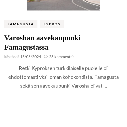
FAMAGUSTA
KYPROS
Varoshan aavekaupunki
Famagustassa
artikkeliin
käytössä
13/06/2024
23 kommenttia
Varoshan
Retki Kyproksen turkkilaiselle puolelle oli
aavekaupunki
Famagustassa
ehdottomasti yksi loman kohokohdista. Famagusta
sekä sen aavekaupunki Varosha olivat …