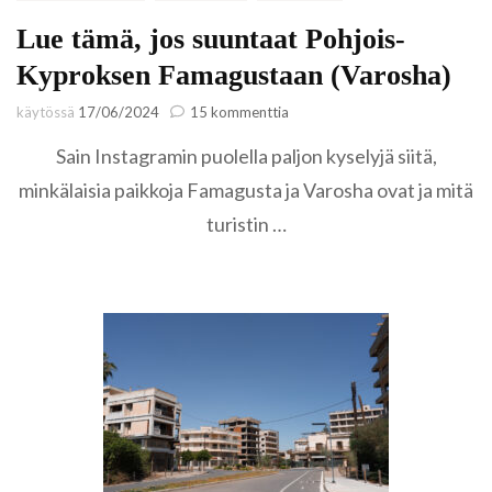
Lue tämä, jos suuntaat Pohjois-
Kyproksen Famagustaan (Varosha)
artikkeliin
käytössä
17/06/2024
15 kommenttia
Lue
Sain Instagramin puolella paljon kyselyjä siitä,
tämä,
jos
minkälaisia paikkoja Famagusta ja Varosha ovat ja mitä
suuntaat
turistin …
Pohjois-
Kyproksen
Famagustaan
(Varosha)