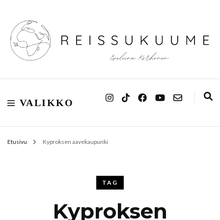
Reissukuume
VALIKKO
Etusivu
Kyproksen aavekaupunki
TAG
Kyproksen