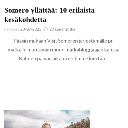
Somero yllättää: 10 erilaista
kesäkohdetta
artikkeliin
käytössä
23/07/2023
20 kommenttia
Somero
Pääsin mukaan Visit Someron järjestämälle pr-
yllättää:
10
matkalle muutaman muun matkabloggaajan kanssa.
erilaista
Kahden päivän aikana ehdimme kiertää …
kesäkohdetta