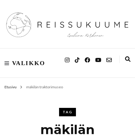
Reissukuume
VALIKKO
Etusivu
mäkilän traktorimuseo
TAG
mäkilän