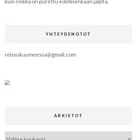
kuin rinkka on purettu edellisenkään jäljiltä.
YHTEYDENOTOT
reissukuumeessa@gmail.com
ARKISTOT
Arkistot