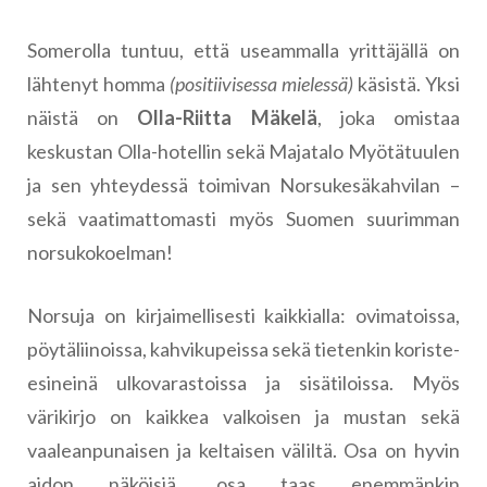
Somerolla tuntuu, että useammalla yrittäjällä on
lähtenyt homma
(positiivisessa mielessä)
käsistä. Yksi
näistä on
Olla-Riitta Mäkelä
, joka omistaa
keskustan Olla-hotellin sekä Majatalo Myötätuulen
ja sen yhteydessä toimivan Norsukesäkahvilan –
sekä vaatimattomasti myös Suomen suurimman
norsukokoelman!
Norsuja on kirjaimellisesti kaikkialla: ovimatoissa,
pöytäliinoissa, kahvikupeissa sekä tietenkin koriste-
esineinä ulkovarastoissa ja sisätiloissa. Myös
värikirjo on kaikkea valkoisen ja mustan sekä
vaaleanpunaisen ja keltaisen väliltä. Osa on hyvin
aidon näköisiä, osa taas enemmänkin