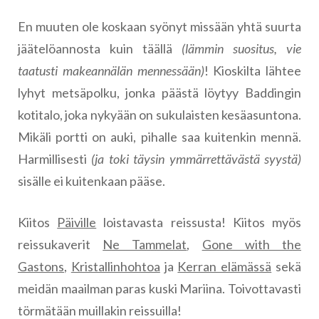
En muuten ole koskaan syönyt missään yhtä suurta
jäätelöannosta kuin täällä
(lämmin suositus, vie
taatusti makeannälän mennessään)
! Kioskilta lähtee
lyhyt metsäpolku, jonka päästä löytyy Baddingin
kotitalo, joka nykyään on sukulaisten kesäasuntona.
Mikäli portti on auki, pihalle saa kuitenkin mennä.
Harmillisesti
(ja toki täysin ymmärrettävästä syystä)
sisälle ei kuitenkaan pääse.
Kiitos
Päiville
loistavasta reissusta! Kiitos myös
reissukaverit
Ne Tammelat
,
Gone with the
Gastons
,
Kristallinhohtoa
ja
Kerran elämässä
sekä
meidän maailman paras kuski Mariina. Toivottavasti
törmätään muillakin reissuilla!