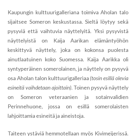
Kaupungin kulttuurigalleriana toimiva Aholan talo
sijaitsee Someron keskustassa. Sieltä löytyy sekä
pysyviä että vaihtuvia näyttelyitä. Yksi pysyvistä
näyttelyistä on Kaija Aarikan elämäntyöhön
keskittyvä näyttely, joka on kokonsa puolesta
ainutlaatuinen koko Suomessa. Kaija Aarikka oli
syntyperäinen somerolainen, ja näyttely on pysyvä
osa Aholan talon kulttuurigalleriaa
(tosin esillä olevia
esineitä vaihdetaan ajoittain)
. Toinen pysyvä näyttely
on Someron veteraanien ja sotainvalidien
Perinnehuone, jossa on esillä somerolaisten
lahjoittamia esineitä ja aineistoja.
Taiteen ystäviä hemmotellaan myös Kivimeijerissä.