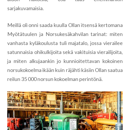
sarjakuvamaisia.
Meillä oli onni saada kuulla Ollan itsensä kertomana
Myötätuulen ja Norsukesäkahvilan tarinat: miten
vanhasta kyläkoulusta tuli majatalo, jossa vierailee
satunnaisia ohikulkijoita sekä vakituisia vierailijoita,
ja miten alkujaankin jo kunnioitettavan kokoinen
norsukokoelma ikään kuin räjähti käsiin Ollan saatua
reilun 35 000 norsun kokoelman perintönä.