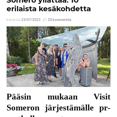
erilaista kesäkohdetta
artikkeliin
käytössä
23/07/2023
20 kommenttia
Somero
yllättää:
10
erilaista
kesäkohdetta
Pääsin mukaan Visit
Someron järjestämälle pr-