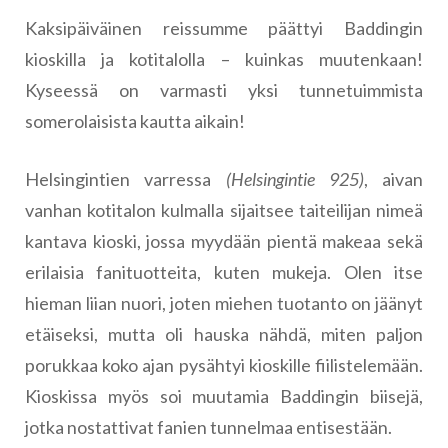
Kaksipäiväinen reissumme päättyi Baddingin
kioskilla ja kotitalolla – kuinkas muutenkaan!
Kyseessä on varmasti yksi tunnetuimmista
somerolaisista kautta aikain!
Helsingintien varressa
(Helsingintie 925)
, aivan
vanhan kotitalon kulmalla sijaitsee taiteilijan nimeä
kantava kioski, jossa myydään pientä makeaa sekä
erilaisia fanituotteita, kuten mukeja. Olen itse
hieman liian nuori, joten miehen tuotanto on jäänyt
etäiseksi, mutta oli hauska nähdä, miten paljon
porukkaa koko ajan pysähtyi kioskille fiilistelemään.
Kioskissa myös soi muutamia Baddingin biisejä,
jotka nostattivat fanien tunnelmaa entisestään.