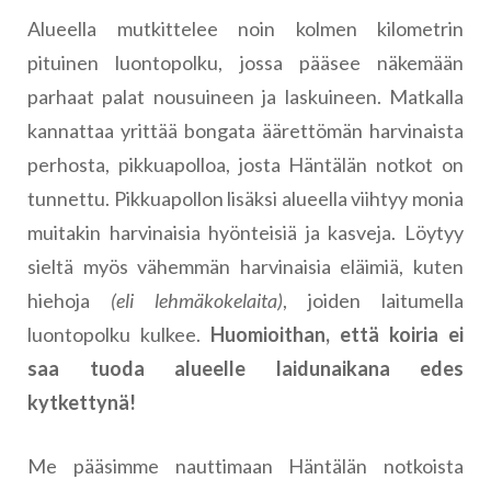
Alueella mutkittelee noin kolmen kilometrin
pituinen luontopolku, jossa pääsee näkemään
parhaat palat nousuineen ja laskuineen. Matkalla
kannattaa yrittää bongata äärettömän harvinaista
perhosta, pikkuapolloa, josta Häntälän notkot on
tunnettu. Pikkuapollon lisäksi alueella viihtyy monia
muitakin harvinaisia hyönteisiä ja kasveja. Löytyy
sieltä myös vähemmän harvinaisia eläimiä, kuten
hiehoja
(eli lehmäkokelaita)
, joiden laitumella
luontopolku kulkee.
Huomioithan, että koiria ei
saa tuoda alueelle laidunaikana edes
kytkettynä!
Me pääsimme nauttimaan Häntälän notkoista