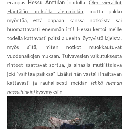
eräopas
Hessu Anttilan
johdolla.
Olen vieraillut
Häntälän notkoilla aiemminkin
, mutta pakko
myöntää, että oppaan kanssa notkoista sai
huomattavasti enemmän irti! Hessu kertoi meille
todella kattavasti paitsi alueelta löytyvistä lajeista,
myös siitä, miten notkot muokkautuvat
vuodenaikojen mukaan. Tulvavesien vaikutuksesta
rinteet saattavat sortua, ja alhaalla mutkitteleva
joki ”vaihtaa paikkaa”. Lisäksi hän vastaili ihailtavan
kattavasti ja rauhallisesti meidän
(ehkä hieman
hassuihinkin)
kysymyksiin.