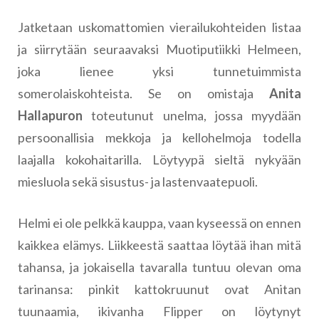
Jatketaan uskomattomien vierailukohteiden listaa
ja siirrytään seuraavaksi Muotiputiikki Helmeen,
joka lienee yksi tunnetuimmista
somerolaiskohteista. Se on omistaja
Anita
Hallapuron
toteutunut unelma, jossa myydään
persoonallisia mekkoja ja kellohelmoja todella
laajalla kokohaitarilla. Löytyypä sieltä nykyään
miesluola sekä sisustus- ja lastenvaatepuoli.
Helmi ei ole pelkkä kauppa, vaan kyseessä on ennen
kaikkea elämys. Liikkeestä saattaa löytää ihan mitä
tahansa, ja jokaisella tavaralla tuntuu olevan oma
tarinansa: pinkit kattokruunut ovat Anitan
tuunaamia, ikivanha Flipper on löytynyt