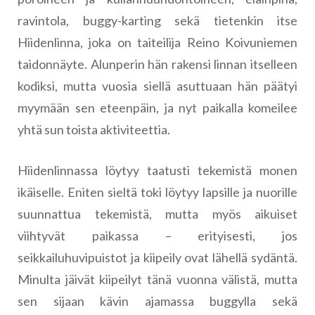
ravintola, buggy-karting sekä tietenkin itse
Hiidenlinna, joka on taiteilija Reino Koivuniemen
taidonnäyte. Alunperin hän rakensi linnan itselleen
kodiksi, mutta vuosia siellä asuttuaan hän päätyi
myymään sen eteenpäin, ja nyt paikalla komeilee
yhtä sun toista aktiviteettia.
Hiidenlinnassa löytyy taatusti tekemistä monen
ikäiselle. Eniten sieltä toki löytyy lapsille ja nuorille
suunnattua tekemistä, mutta myös aikuiset
viihtyvät paikassa – erityisesti, jos
seikkailuhuvipuistot ja kiipeily ovat lähellä sydäntä.
Minulta jäivät kiipeilyt tänä vuonna välistä, mutta
sen sijaan kävin ajamassa buggylla sekä