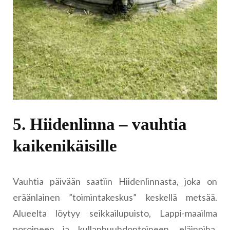
5. Hiidenlinna – vauhtia
kaikenikäisille
Vauhtia päivään saatiin Hiidenlinnasta, joka on
eräänlainen ”toimintakeskus” keskellä metsää.
Alueelta löytyy seikkailupuisto, Lappi-maailma
poroineen ja kullanhuuhdontoineen, eläinpiha,