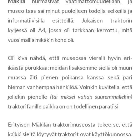
Mäkilä
hurmasivat vaatimattomuudellaan, ja
museo taas sai minut puolelleen todella selkeillä ja
informatiivisilla esitteillä. Jokaisen traktorin
kyljessä oli A4, jossa oli tarkkaan kerrottu, mitä
vuosimallia mikäkin kone oli.
Oli kiva nähdä, että museossa vieraili hyvin eri-
ikäistä porukkaa: meidän lisäksemme siellä oli muun
muassa äiti pienen poikansa kanssa sekä pari
hieman vanhempaa henkilöä. Voinkin kuvitella, että
jollekin pienelle
(tai miksei vähän suuremmallekin)
traktorifanille paikka on on todellinen paratiisi.
Erityisen Mäkilän traktorimuseosta tekee se, että
kaikki sieltä löytyvät traktorit ovat käyttökunnossa.