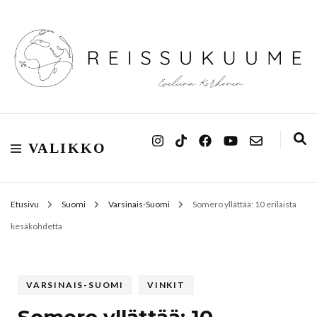
Reissukuume
VALIKKO
Etusivu
Suomi
Varsinais-Suomi
Somero yllättää: 10 erilaista
kesäkohdetta
VARSINAIS-SUOMI
VINKIT
Somero yllättää: 10