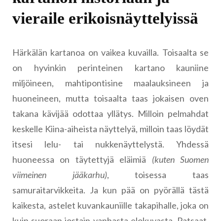
vieraile erikoisnäyttelyissä
Härkälän kartanoa on vaikea kuvailla. Toisaalta se
on hyvinkin perinteinen kartano kauniine
miljöineen, mahtipontisine maalauksineen ja
huoneineen, mutta toisaalta taas jokaisen oven
takana kävijää odottaa yllätys. Milloin pelmahdat
keskelle Kiina-aiheista näyttelyä, milloin taas löydät
itsesi lelu- tai nukkenäyttelystä. Yhdessä
huoneessa on täytettyjä eläimiä
(kuten Suomen
viimeinen jääkarhu)
, toisessa taas
samuraitarvikkeita. Ja kun pää on pyörällä tästä
kaikesta, astelet kuvankauniille takapihalle, joka on
kuin suoraan jostain vanhasta elokuvasta. Patsaat,