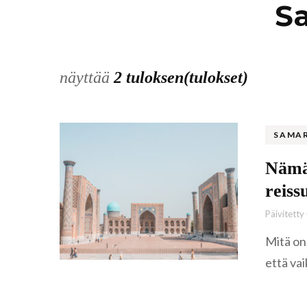
S
näyttää
2 tuloksen(tulokset)
SAMA
Nämä 
reiss
Päivitetty
Mitä on
että vai