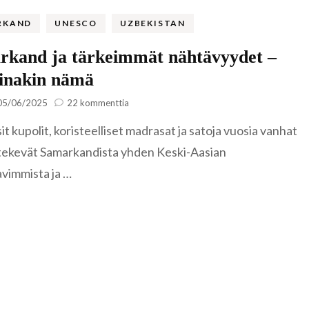
reissua
Famagusta
Riika
RKAND
UNESCO
UZBEKISTAN
Liettua
Klaipėda
rkand ja tärkeimmät nähtävyydet –
Norja
ainakin nämä
Nida
Leknes
artikkeliin
05/06/2025
22 kommenttia
Portugali
Samarkand
Šiauliai
Lofootit
Serra de Ai
t kupolit, koristeelliset madrasat ja satoja vuosia vanhat
ja
Puola
tärkeimmät
 tekevät Samarkandista yhden Keski-Aasian
Lyngen
Sintra
Gdansk
nähtävyydet
avimmista ja …
–
Romania
koe
Reinebrin
Brasov
ainakin
Ruotsi
nämä
Bukarest
Tukholma
Saksa
Sinaia
Visby
Berliini
Slovenia
Bled