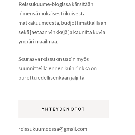
Reissukuume-blogissa kärsitään
nimensä mukaisesti ikuisesta
matkakuumeesta, budjettimatkaillaan
sekä jaetaan vinkkejä ja kauniita kuvia
ympäri maailmaa.
re
Seuraava reissu on usein myös
suunnitteilla ennen kuin rinkka on
purettu edellisenkään jäljiltä.
gen
YHTEYDENOTOT
reissukuumeessa@gmail.com