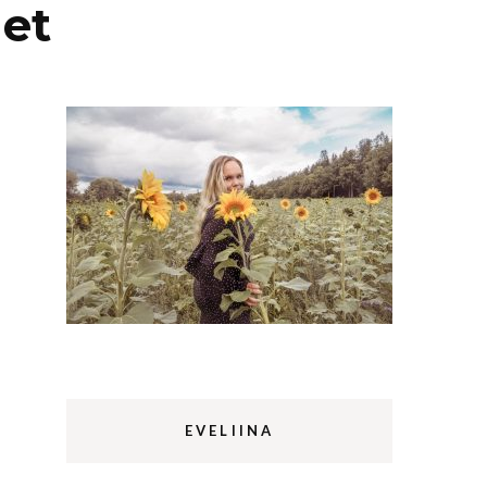
et
Lappi
m
Sermermiut
luontopolku
Edinburgh
vaellus
Rethymnon
EVELIINA