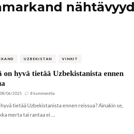
amarkand nähtävyyd
Kaukasia
Hollanti
Amsterda
Tadzikistan
Iso-Britannia
Fann-vuoristo
Skotlanti
Turkki
Islanti
Alanya
Uzbekistan
Italia
RKAND
UZBEKISTAN
VINKIT
Kyzylkum
Venetsia
Itävalta
on hyvä tietää Uzbekistanista ennen
Samarkand
ua
Kreikka
artikkeliin
Kreeta
08/06/2025
8 kommenttia
Nämä
Kroatia
 hyvä tietää Uzbekistanista ennen reissua? Ainakin se,
on
hyvä
kka merta tai rantaa ei …
tietää
Kypros
Uzbekistanista
Ayia Napa
ennen
Latvia