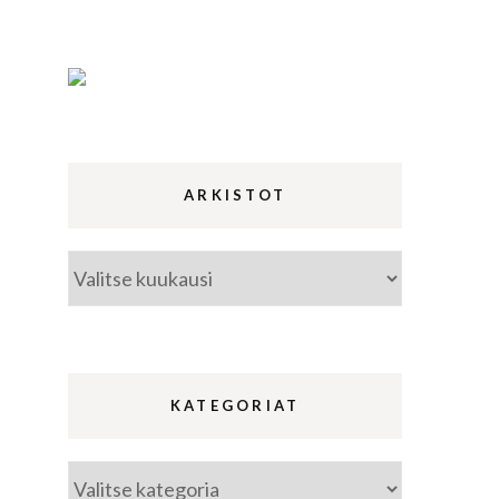
ina
a
ARKISTOT
Arkistot
KATEGORIAT
Kategoriat