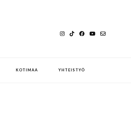
KOTIMAA
YHTEISTYÖ
kansallismaisema
Ilulissat
kansallispuisto
Kangerlussuaq
koiran kanssa
ch
Oqaatsut