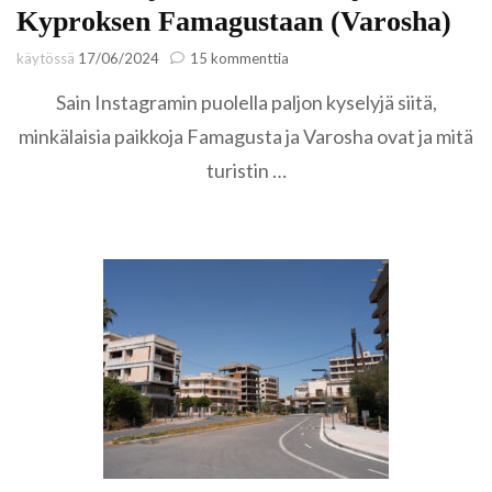
Kyproksen Famagustaan (Varosha)
artikkeliin
käytössä
17/06/2024
15 kommenttia
Lue
Sain Instagramin puolella paljon kyselyjä siitä,
tämä,
jos
minkälaisia paikkoja Famagusta ja Varosha ovat ja mitä
suuntaat
turistin …
Pohjois-
Kyproksen
Famagustaan
(Varosha)