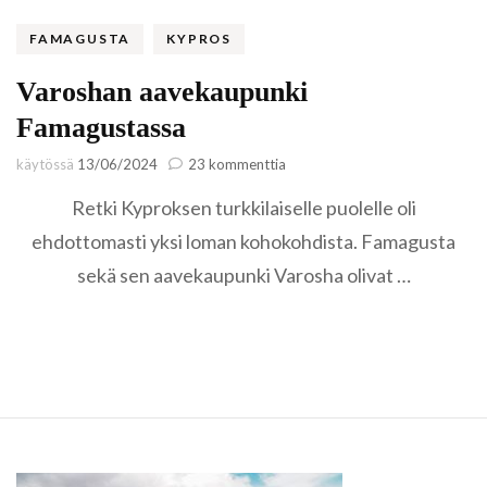
FAMAGUSTA
KYPROS
Varoshan aavekaupunki
Famagustassa
artikkeliin
käytössä
13/06/2024
23 kommenttia
Varoshan
Retki Kyproksen turkkilaiselle puolelle oli
aavekaupunki
Famagustassa
ehdottomasti yksi loman kohokohdista. Famagusta
sekä sen aavekaupunki Varosha olivat …