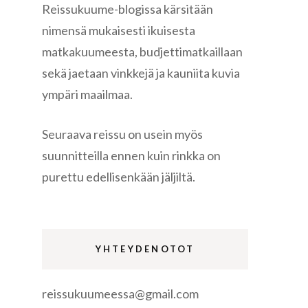
Reissukuume-blogissa kärsitään
nimensä mukaisesti ikuisesta
matkakuumeesta, budjettimatkaillaan
sekä jaetaan vinkkejä ja kauniita kuvia
ympäri maailmaa.
re
Seuraava reissu on usein myös
suunnitteilla ennen kuin rinkka on
purettu edellisenkään jäljiltä.
gen
YHTEYDENOTOT
reissukuumeessa@gmail.com