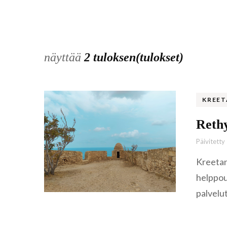
näyttää
2 tuloksen(tulokset)
KREET
Rethy
Päivitetty
Kreetan
helppou
palvelu