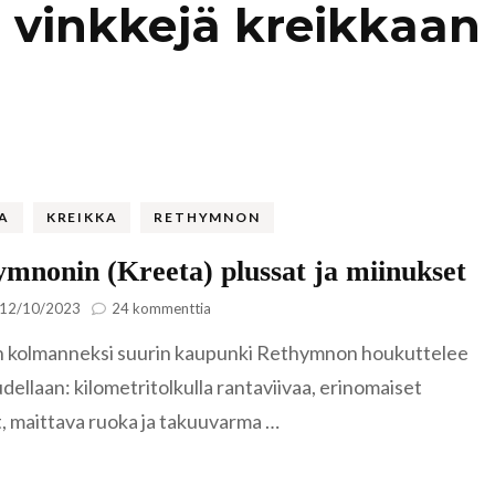
vinkkejä kreikkaan
Kaukasia
Hollanti
Amsterda
Tadzikistan
Iso-Britannia
Fann-vuoristo
Skotlanti
Turkki
Islanti
Alanya
Uzbekistan
Italia
A
KREIKKA
RETHYMNON
Kyzylkum
Venetsia
Itävalta
mnonin (Kreeta) plussat ja miinukset
Samarkand
artikkeliin
12/10/2023
24 kommenttia
Kreikka
Rethymnonin
Kreeta
 kolmanneksi suurin kaupunki Rethymnon houkuttelee
(Kreeta)
plussat
Kroatia
dellaan: kilometritolkulla rantaviivaa, erinomaiset
ja
t, maittava ruoka ja takuuvarma …
miinukset
Kypros
Ayia Napa
Latvia