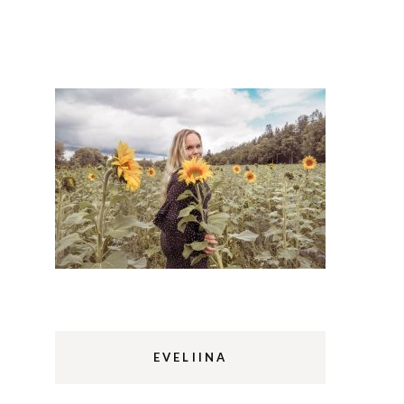
Lappi
m
Sermermiut
luontopolku
Edinburgh
vaellus
Rethymnon
EVELIINA