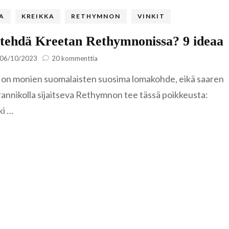
Famagusta
Riika
A
KREIKKA
RETHYMNON
VINKIT
Liettua
Klaipėda
tehdä Kreetan Rethymnonissa? 9 ideaa
Norja
artikkeliin
06/10/2023
20 kommenttia
Nida
Leknes
Mitä
 on monien suomalaisten suosima lomakohde, eikä saaren
Portugali
tehdä
Kreetan
Šiauliai
Lofootit
Serra de Ai
rannikolla sijaitseva Rethymnon tee tässä poikkeusta:
Rethymnonissa?
Puola
i …
9
Lyngen
Sintra
Gdansk
ideaa
Romania
Reinebrin
Brasov
Ruotsi
Bukarest
Tukholma
Saksa
Sinaia
Visby
Berliini
Slovenia
Bled