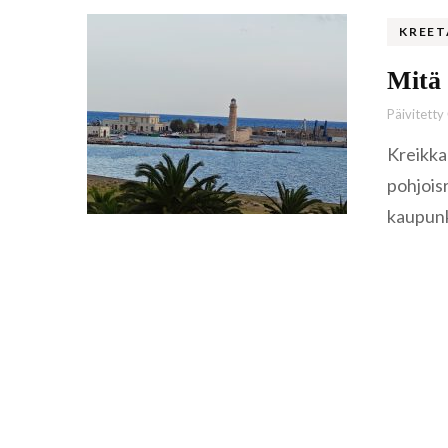
KREET
Mitä 
Päivitetty
Kreikka
pohjois
kaupunk