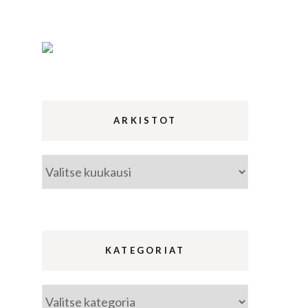
ina
a
ARKISTOT
Arkistot
KATEGORIAT
Kategoriat