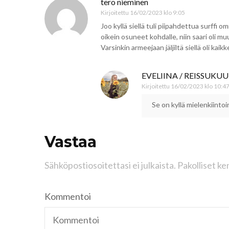
tero nieminen
Kirjoitettu
16/02/2023 klo 9:05
Joo kyllä siellä tuli piipahdettua surffi o
oikein osuneet kohdalle, niin saari oli mu
Varsinkin armeejaan jäljiltä siellä oli kaik
EVELIINA / REISSUKU
Kirjoitettu
16/02/2023 klo 10:4
Se on kyllä mielenkiinto
Vastaa
Sähköpostiosoitettasi ei julkaista.
Pakolliset ke
Kommentoi