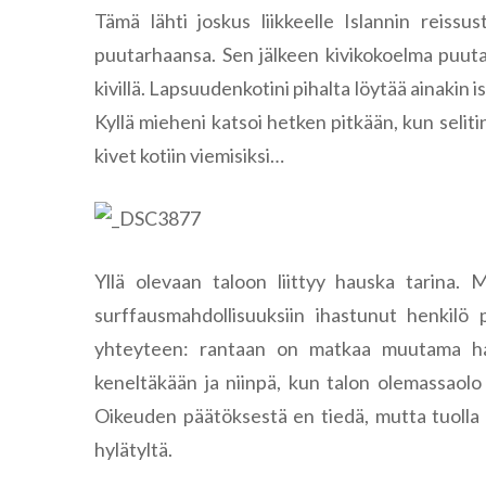
Tämä lähti joskus liikkeelle Islannin reiss
puutarhaansa. Sen jälkeen kivikokoelma puuta
kivillä. Lapsuudenkotini pihalta löytää ainakin isla
Kyllä mieheni katsoi hetken pitkään, kun selit
kivet kotiin viemisiksi…
Yllä olevaan taloon liittyy hauska tarina. 
surffausmahdollisuuksiin ihastunut henkilö 
yhteyteen: rantaan on matkaa muutama hass
keneltäkään ja niinpä, kun talon olemassaolo 
Oikeuden päätöksestä en tiedä, mutta tuolla 
hylätyltä.