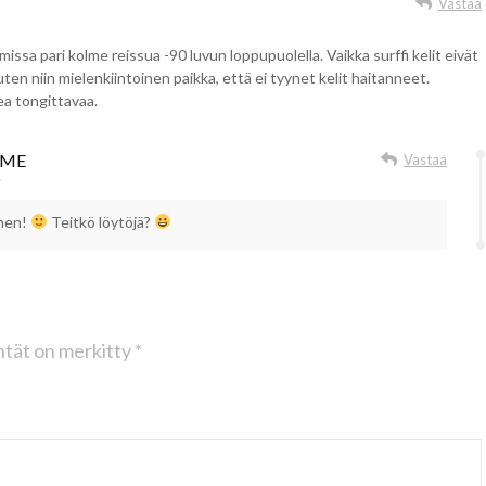
Vastaa
mmissa pari kolme reissua -90 luvun loppupuolella. Vaikka surffi kelit eivät
uten niin mielenkiintoinen paikka, että ei tyynet kelit haitanneet.
kea tongittavaa.
UME
Vastaa
7
inen!
Teitkö löytöjä?
ntät on merkitty
*