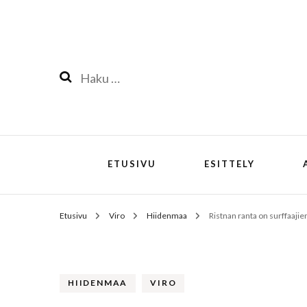
Haku:
ETUSIVU
ESITTELY
Etusivu
Viro
Hiidenmaa
Ristnan ranta on surffaajie
HIIDENMAA
VIRO