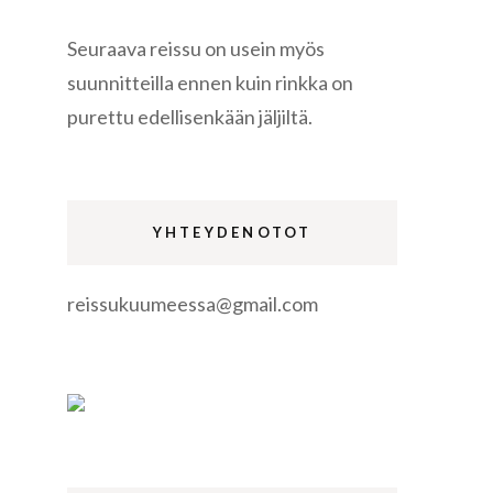
Seuraava reissu on usein myös
suunnitteilla ennen kuin rinkka on
purettu edellisenkään jäljiltä.
re
YHTEYDENOTOT
reissukuumeessa@gmail.com
gen