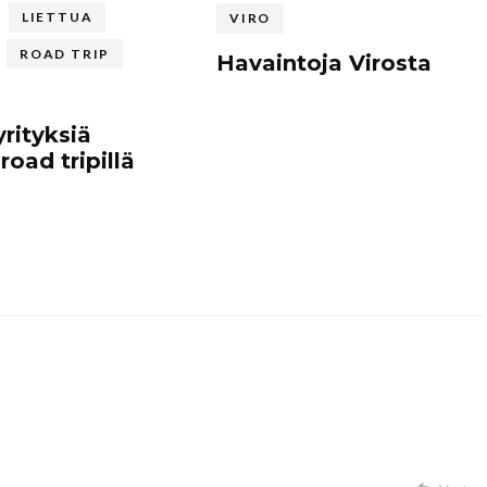
LIETTUA
VIRO
ROAD TRIP
Havaintoja Virosta
rityksiä
road tripillä