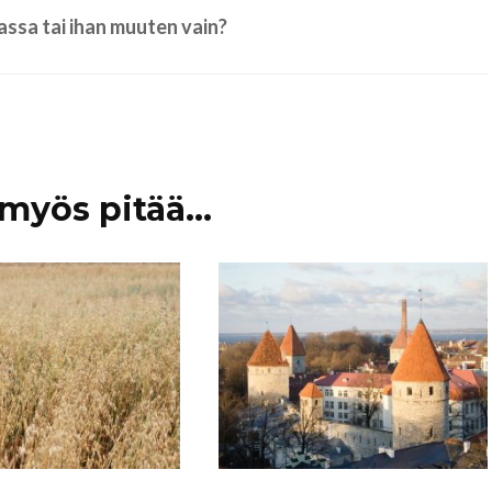
Paldiski
ssa tai ihan muuten vain?
Ääsmäki
myös pitää...