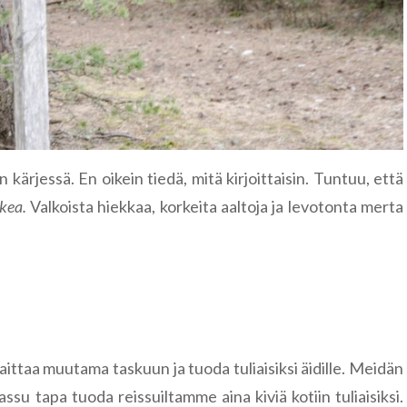
Famagusta
Riika
Liettua
Klaipėda
Norja
Nida
Leknes
Portugali
Šiauliai
Lofootit
Serra de Ai
n kärjessä. En oikein tiedä, mitä kirjoittaisin. Tuntuu, että
Puola
okea.
Valkoista hiekkaa, korkeita aaltoja ja levotonta merta
Lyngen
Sintra
Gdansk
Romania
Reinebrin
Brasov
Ruotsi
Bukarest
Tukholma
Saksa
Sinaia
Visby
Berliini
n laittaa muutama taskuun ja tuoda tuliaisiksi äidille. Meidän
Slovenia
su tapa tuoda reissuiltamme aina kiviä kotiin tuliaisiksi.
Bled