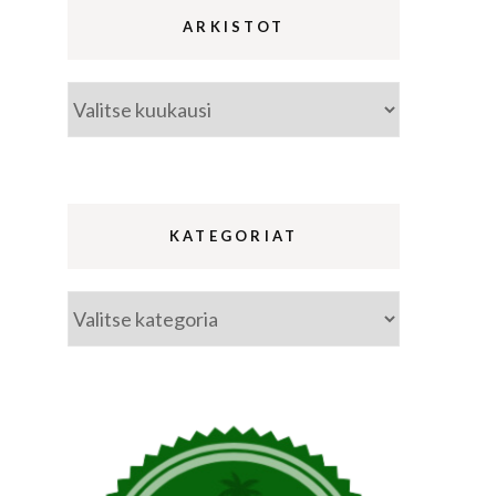
ARKISTOT
Arkistot
ina
a
KATEGORIAT
Kategoriat