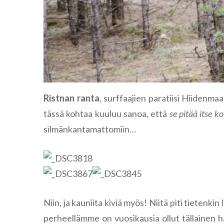
Ristnan ranta
, surffaajien paratiisi Hiidenmaa
tässä kohtaa kuuluu sanoa, että
se pitää itse k
silmänkantamattomiin…
Niin, ja kauniita kiviä myös! Niitä piti tietenki
perheellämme on vuosikausia ollut tällainen has