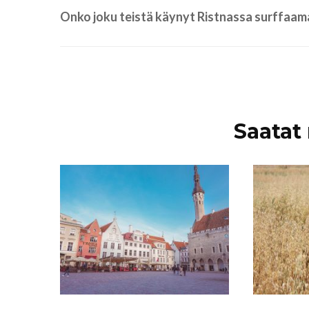
Onko joku teistä käynyt Ristnassa surffaama
Artikkelien
Saatat 
selaus