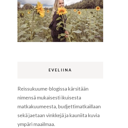
Lappi
m
Sermermiut
luontopolku
Edinburgh
vaellus
EVELIINA
Reissukuume-blogissa kärsitään
Rethymnon
nimensä mukaisesti ikuisesta
matkakuumeesta, budjettimatkaillaan
sekä jaetaan vinkkejä ja kauniita kuvia
ympäri maailmaa.