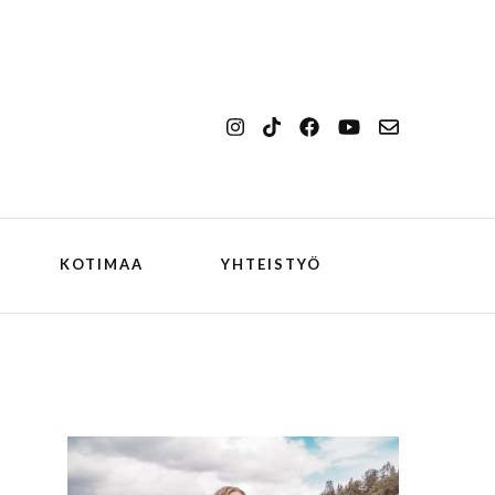
KOTIMAA
YHTEISTYÖ
kansallismaisema
Ilulissat
kansallispuisto
Kangerlussuaq
koiran kanssa
ch
Oqaatsut