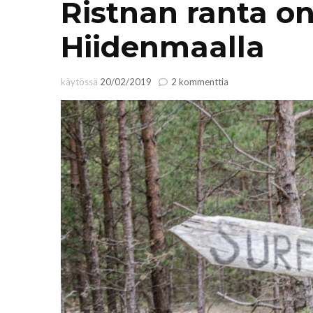
Ristnan ranta on 
Hiidenmaalla
artikkeliin
käytössä
20/02/2019
2 kommenttia
Ristnan
ranta
on
surffaajien
paratiisi
Hiidenmaalla