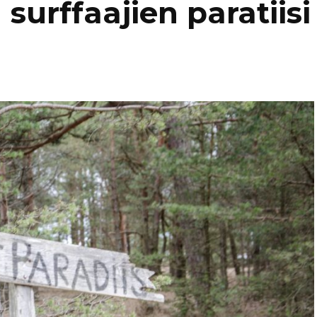
surffaajien paratiisi
Kaukasia
Hollanti
Amsterda
Tadzikistan
Iso-Britannia
Fann-vuoristo
Skotlanti
Turkki
Islanti
Alanya
Uzbekistan
Italia
Kyzylkum
Venetsia
Itävalta
Samarkand
Kreikka
Kreeta
Kroatia
Kypros
Ayia Napa
Latvia