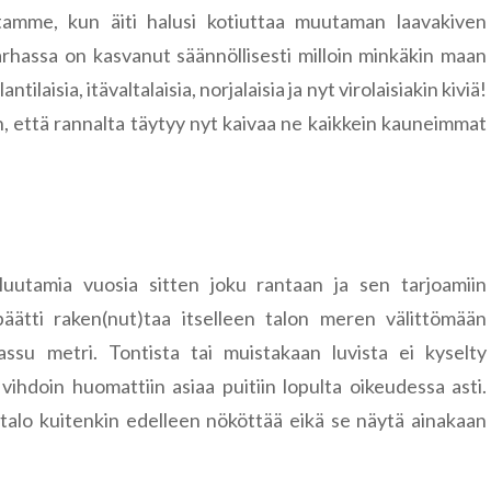
Tanska
ustamme, kun äiti halusi kotiuttaa muutaman laavakiven
Ljubljana
Färsaaret
rhassa on kasvanut säännöllisesti milloin minkäkin maan
Tšekki
ntilaisia, itävaltalaisia, norjalaisia ja nyt virolaisiakin kiviä!
Kööpenham
Kutná Hor
in, että rannalta täytyy nyt kaivaa ne kaikkein kauneimmat
Unkari
Praha
Budapest
Viro
Hiidenmaa
Keila
Muutamia vuosia sitten joku rantaan ja sen tarjoamiin
päätti raken(nut)taa itselleen talon meren välittömään
Kopli
u metri. Tontista tai muistakaan luvista ei kyselty
vihdoin huomattiin asiaa puitiin lopulta oikeudessa asti.
Tallinna
talo kuitenkin edelleen nököttää eikä se näytä ainakaan
Türisalu