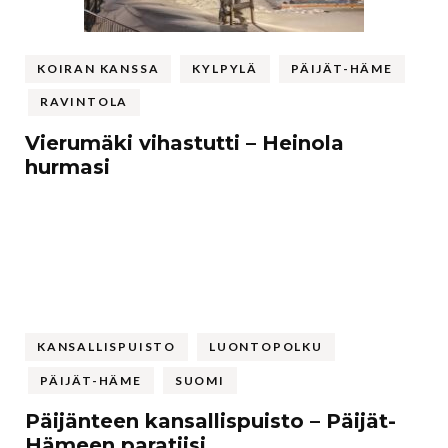
KOIRAN KANSSA
KYLPYLÄ
PÄIJÄT-HÄME
RAVINTOLA
Vierumäki vihastutti – Heinola
hurmasi
KANSALLISPUISTO
LUONTOPOLKU
PÄIJÄT-HÄME
SUOMI
Päijänteen kansallispuisto – Päijät-
Hämeen paratiisi