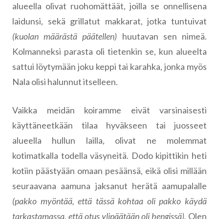
alueella olivat ruohomättäät, joilla se onnellisena
laidunsi, sekä grillatut makkarat, jotka tuntuivat
(kuolan määrästä päätellen)
huutavan sen nimeä.
Kolmanneksi parasta oli tietenkin se, kun alueelta
sattui löytymään joku keppi tai karahka, jonka myös
Nala olisi halunnut itselleen.
Vaikka meidän koiramme eivät varsinaisesti
käyttäneetkään tilaa hyväkseen tai juosseet
alueella hullun lailla, olivat ne molemmat
kotimatkalla todella väsyneitä. Dodo kipittikin heti
kotiin päästyään omaan pesäänsä, eikä olisi millään
seuraavana aamuna jaksanut herätä aamupalalle
(pakko myöntää, että tässä kohtaa oli pakko käydä
tarkastamassa, että otus ylipäätään oli hengissä).
Olen