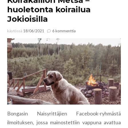
huoletonta koirailua
Jokioisilla
artikkeliin
käytössä
18/06/2021
6 kommenttia
Koirakallion
Metsä
–
huoletonta
koirailua
Jokioisilla
Bongasin Naisyrittäjien Facebook-ryhmästä
ilmoituksen, jossa mainostettiin vappuna avattua