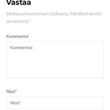
Vastaa
Sähköpostiosoitettasi ei julkaista.
Pakolliset kentät
on merkitty
*
Kommentoi
Nimi
*