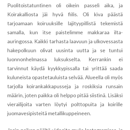
Puolitoistatuntinen oli oikein passeli aika, ja
Koirakalliosta jäi hyvä fiilis. Oli kiva päästä
tarjoamaan koiruuksille lajityypillistä tekemistä
samalla, kun itse paistelimme makkaraa ilta-
auringossa. Kaikki tarhasta laavuun ja ulkovessasta
hakepolkuun olivat uusinta uutta ja se tuntui
luonnonhelmassa luksukselta. Kerrankin ei
tarvinnut käydä kyykkypissalla tai yrittää saada
kuluneista opastetauluista selvää. Alueella oli myös
tarjolla koirankakkapusseja ja roskiksia runsain
määrin, joten paikka oli helppo pitää siistinä. Lisäksi
vierailijoita varten löytyi polttopuita ja koirille
juomavesipisteitä metallikuppeineen.