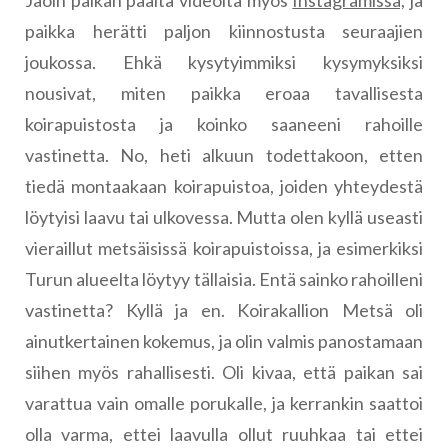
Jaoin paikan päältä videoita myös
Instagramissa,
ja
paikka herätti paljon kiinnostusta seuraajien
joukossa. Ehkä kysytyimmiksi kysymyksiksi
nousivat, miten paikka eroaa tavallisesta
koirapuistosta ja koinko saaneeni rahoille
vastinetta. No, heti alkuun todettakoon, etten
tiedä montaakaan koirapuistoa, joiden yhteydestä
löytyisi laavu tai ulkovessa. Mutta olen kyllä useasti
vieraillut metsäisissä koirapuistoissa, ja esimerkiksi
Turun alueelta löytyy tällaisia. Entä sainko rahoilleni
vastinetta? Kyllä ja en. Koirakallion Metsä oli
ainutkertainen kokemus, ja olin valmis panostamaan
siihen myös rahallisesti. Oli kivaa, että paikan sai
varattua vain omalle porukalle, ja kerrankin saattoi
olla varma, ettei laavulla ollut ruuhkaa tai ettei