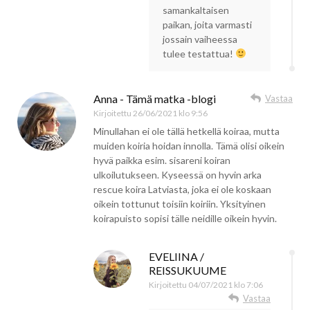
samankaltaisen
paikan, joita varmasti
jossain vaiheessa
tulee testattua!
Anna - Tämä matka -blogi
Vastaa
Kirjoitettu
26/06/2021 klo 9:56
Minullahan ei ole tällä hetkellä koiraa, mutta
muiden koiria hoidan innolla. Tämä olisi oikein
hyvä paikka esim. sisareni koiran
ulkoilutukseen. Kyseessä on hyvin arka
rescue koira Latviasta, joka ei ole koskaan
oikein tottunut toisiin koiriin. Yksityinen
koirapuisto sopisi tälle neidille oikein hyvin.
EVELIINA /
REISSUKUUME
Kirjoitettu
04/07/2021 klo 7:06
Vastaa