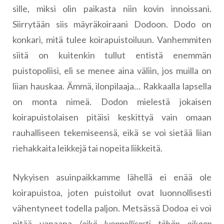
sille, miksi olin paikasta niin kovin innoissani.
Siirrytään siis mäyräkoiraani Dodoon. Dodo on
konkari, mitä tulee koirapuistoiluun. Vanhemmiten
siitä on kuitenkin tullut entistä enemmän
puistopoliisi, eli se menee aina väliin, jos muilla on
liian hauskaa. Ämmä, ilonpilaaja… Rakkaalla lapsella
on monta nimeä. Dodon mielestä jokaisen
koirapuistolaisen pitäisi keskittyä vain omaan
rauhalliseen tekemiseensä, eikä se voi sietää liian
riehakkaita leikkejä tai nopeita liikkeitä.
Nykyisen asuinpaikkamme lähellä ei enää ole
koirapuistoa, joten puistoilut ovat luonnollisesti
vähentyneet todella paljon. Metsässä Dodoa ei voi
pitää vapaana
(eikä luonnollisesti tähän aikaan