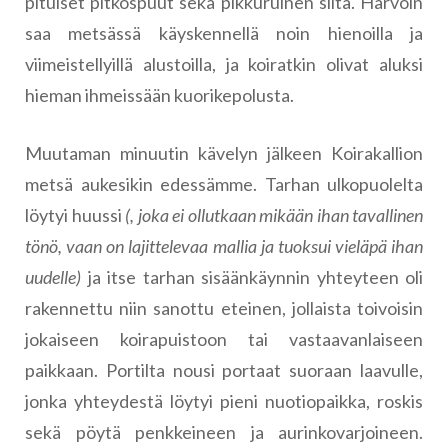
pituiset pitkospuut sekä pikkuruinen silta. Harvoin
saa metsässä käyskennellä noin hienoilla ja
viimeistellyillä alustoilla, ja koiratkin olivat aluksi
hieman ihmeissään kuorikepolusta.
Muutaman minuutin kävelyn jälkeen Koirakallion
metsä aukesikin edessämme. Tarhan ulkopuolelta
löytyi huussi
(, joka ei ollutkaan mikään ihan tavallinen
tönö, vaan on lajittelevaa mallia ja tuoksui vieläpä ihan
uudelle)
ja itse tarhan sisäänkäynnin yhteyteen oli
rakennettu niin sanottu eteinen, jollaista toivoisin
jokaiseen koirapuistoon tai vastaavanlaiseen
paikkaan. Portilta nousi portaat suoraan laavulle,
jonka yhteydestä löytyi pieni nuotiopaikka, roskis
sekä pöytä penkkeineen ja aurinkovarjoineen.