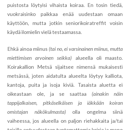
puistosta löytyisi vihaista koiraa. En tosin tiedä,
vuokraisinko paikkaa enää uudestaan omaan
käyttöön, mutta jotkin seniorikoiratreffit voisin
käydä ilomielin vielä testaamassa.
Ehkä ainoa miinus
(tai no, ei varsinainen miinus, mutta
miettimisen arvoinen seikka)
alueella oli maasto.
Koirakallion Metsä sijaitsee nimensä mukaisesti
metsässä, joten aidatulta alueelta löytyy kalliota,
kantoja, puita ja isoja kiviä. Tasaista aluetta ei
oikeastaan ole, ja se saattaa
(ainakin näin
tappijalkaisen, pitkäselkäisen ja iäkkään koiran
omistajan näkökulmasta)
olla ongelma siinä
vaiheessa, jos alueella on paljon riehakkaita ja/tai
toisille entuudestaan tuntemattomia koiria ja meno