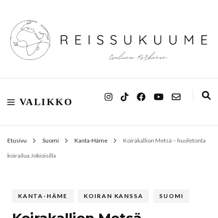
Reissukuume
VALIKKO
Etusivu
Suomi
Kanta-Häme
Koirakallion Metsä – huoletonta
koirailua Jokioisilla
KANTA-HÄME
KOIRAN KANSSA
SUOMI
Koirakallion Metsä –