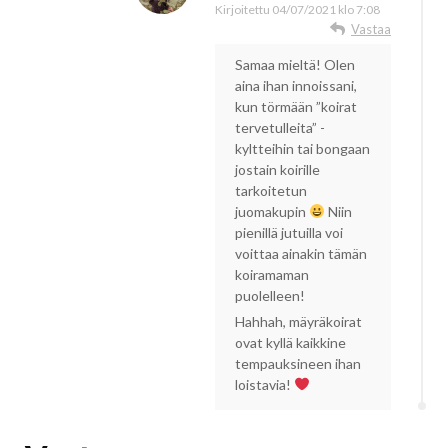
Kirjoitettu
04/07/2021 klo 7:08
Vastaa
Samaa mieltä! Olen
aina ihan innoissani,
kun törmään ”koirat
tervetulleita” -
kyltteihin tai bongaan
jostain koirille
tarkoitetun
juomakupin
Niin
pienillä jutuilla voi
voittaa ainakin tämän
koiramaman
puolelleen!
Hahhah, mäyräkoirat
ovat kyllä kaikkine
tempauksineen ihan
loistavia!