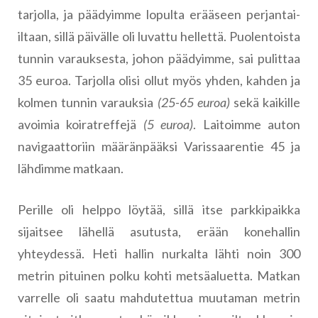
tarjolla, ja päädyimme lopulta erääseen perjantai-
iltaan, sillä päivälle oli luvattu hellettä. Puolentoista
tunnin varauksesta, johon päädyimme, sai pulittaa
35 euroa. Tarjolla olisi ollut myös yhden, kahden ja
kolmen tunnin varauksia
(25-65 euroa)
sekä kaikille
avoimia koiratreffejä
(5 euroa)
. Laitoimme auton
navigaattoriin määränpääksi Varissaarentie 45 ja
lähdimme matkaan.
Perille oli helppo löytää, sillä itse parkkipaikka
sijaitsee lähellä asutusta, erään konehallin
yhteydessä. Heti hallin nurkalta lähti noin 300
metrin pituinen polku kohti metsäaluetta. Matkan
varrelle oli saatu mahdutettua muutaman metrin