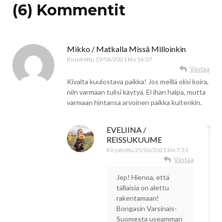
(6) Kommentit
Mikko / Matkalla Missä Milloinkin
Kirjoitettu
19/06/2021 klo 16:07
Vastaa
Kivalta kuulostava paikka! Jos meillä olisi koira,
niin varmaan tulisi käytyä. Ei ihan halpa, mutta
varmaan hintansa arvoinen paikka kuitenkin.
EVELIINA /
REISSUKUUME
Kirjoitettu
25/06/2021 klo 7:51
Vastaa
Jep! Hienoa, että
tällaisia on alettu
rakentamaan!
Bongasin Varsinais-
Suomesta useamman