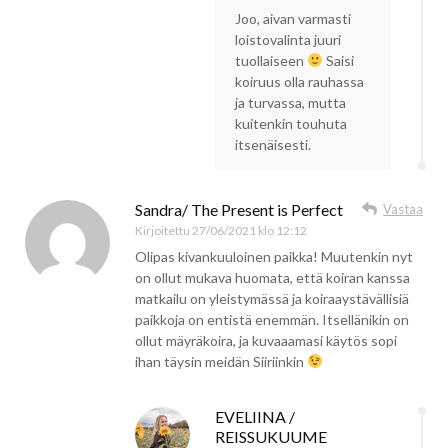
Joo, aivan varmasti
loistovalinta juuri
tuollaiseen
Saisi
koiruus olla rauhassa
ja turvassa, mutta
kuitenkin touhuta
itsenäisesti.
Sandra/ The Present is Perfect
Vastaa
Kirjoitettu
27/06/2021 klo 12:12
Olipas kivankuuloinen paikka! Muutenkin nyt
on ollut mukava huomata, että koiran kanssa
matkailu on yleistymässä ja koiraaystävällisiä
paikkoja on entistä enemmän. Itsellänikin on
ollut mäyräkoira, ja kuvaaamasi käytös sopi
ihan täysin meidän Siiriinkin
EVELIINA /
REISSUKUUME