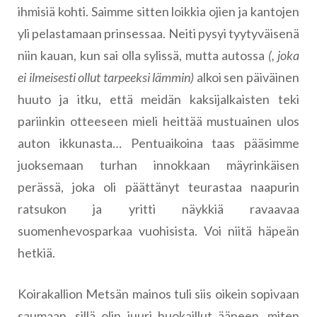
ihmisiä kohti. Saimme sitten loikkia ojien ja kantojen
yli pelastamaan prinsessaa. Neiti pysyi tyytyväisenä
niin kauan, kun sai olla sylissä, mutta autossa
(, joka
ei ilmeisesti ollut tarpeeksi lämmin)
alkoi sen päiväinen
huuto ja itku, että meidän kaksijalkaisten teki
pariinkin otteeseen mieli heittää mustuainen ulos
auton ikkunasta… Pentuaikoina taas pääsimme
juoksemaan turhan innokkaan mäyrinkäisen
perässä, joka oli päättänyt teurastaa naapurin
ratsukon ja yritti näykkiä ravaavaa
suomenhevosparkaa vuohisista. Voi niitä häpeän
hetkiä.
Koirakallion Metsän mainos tuli siis oikein sopivaan
saumaan, sillä olin juuri huokaillut ääneen, miten