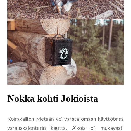
Nokka kohti Jokioista
Koirakallion Metsän voi varata omaan käyttöönsä
varauskalenterin
kautta. Aikoja oli mukavasti