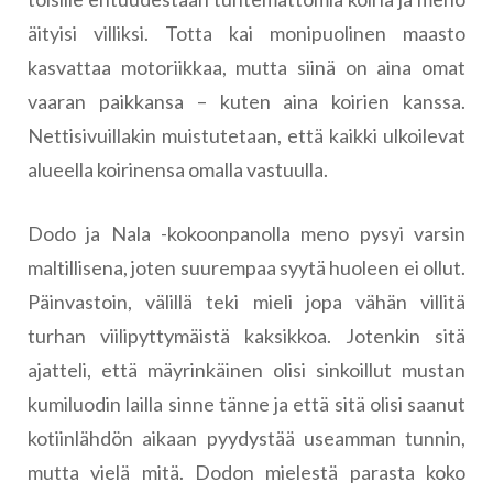
äityisi villiksi. Totta kai monipuolinen maasto
kasvattaa motoriikkaa, mutta siinä on aina omat
vaaran paikkansa – kuten aina koirien kanssa.
Nettisivuillakin muistutetaan, että kaikki ulkoilevat
alueella koirinensa omalla vastuulla.
Dodo ja Nala -kokoonpanolla meno pysyi varsin
maltillisena, joten suurempaa syytä huoleen ei ollut.
Päinvastoin, välillä teki mieli jopa vähän villitä
turhan viilipyttymäistä kaksikkoa. Jotenkin sitä
ajatteli, että mäyrinkäinen olisi sinkoillut mustan
kumiluodin lailla sinne tänne ja että sitä olisi saanut
kotiinlähdön aikaan pyydystää useamman tunnin,
mutta vielä mitä. Dodon mielestä parasta koko