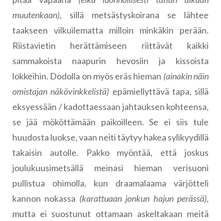
muutenkaan)
, sillä metsästyskoirana se lähtee
taakseen vilkuilematta milloin minkäkin perään.
Riistavietin herättämiseen riittävät kaikki
sammakoista naapurin hevosiin ja kissoista
lokkeihin. Dodolla on myös eräs hieman
(ainakin näin
omistajan näkövinkkelistä)
epämiellyttävä tapa, sillä
eksyessään / kadottaessaan jahtauksen kohteensa,
se jää mököttämään paikoilleen. Se ei siis tule
huudosta luokse, vaan neiti täytyy hakea sylikyydillä
takaisin autolle. Pakko myöntää, että joskus
joulukuusimetsällä meinasi hieman verisuoni
pullistua ohimolla, kun draamalaama värjötteli
kannon nokassa
(karattuaan jonkun hajun perässä)
,
mutta ei suostunut ottamaan askeltakaan meitä