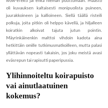
wow-efekti jäi ehkä hieman puuttumaan. Maasto
oli kuvauksen kaltaisesti monipuolista puineen,
juurakkoineen ja kallioineen. Siellä täällä risteili
polkuja, joita pitkin oli helppo kävellä, ja hiljalleen
koiratkin alkoivat tajuta jutun pointin.
Mäyrinkäinenkin malttoi vihdoin kadota aina
hetkittäin omille tutkimusmatkoilleen, mutta palasi
yllättävän nopeasti takaisin, jos joku meistä avasi
eväsrepun tai rapisutti paperipussia.
Ylihinnoiteltu koirapuisto
vai ainutlaatuinen
kokemus?