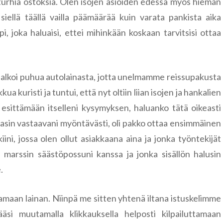
 turhia ostoksia. Olen isojen asioiden edessä myös hieman
siellä täällä vailla päämäärää kuin varata pankista aika
, joka haluaisi, ettei mihinkään koskaan tarvitsisi ottaa
i alkoi puhua autolainasta, jotta unelmamme reissupakusta
a kuristi ja tuntui, että nyt oltiin liian isojen ja hankalien
esittämään itselleni kysymyksen, haluanko tätä oikeasti
masin vastaavani myöntävästi, oli pakko ottaa ensimmäinen
ini, jossa olen ollut asiakkaana aina ja jonka työntekijät
 marssin säästöpossuni kanssa ja jonka sisällön halusin
.
tamaan lainan. Niinpä me sitten yhtenä iltana istuskelimme
äsi muutamalla klikkauksella helposti kilpailuttamaan