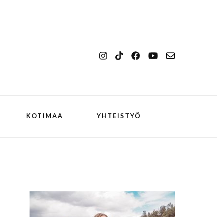
KOTIMAA
YHTEISTYÖ
kansallismaisema
Ilulissat
kansallispuisto
Kangerlussuaq
koiran kanssa
ch
Oqaatsut