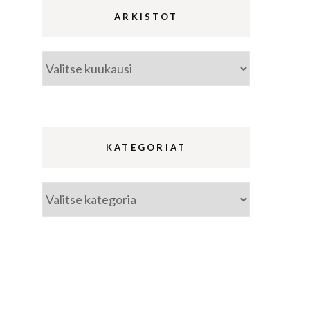
ARKISTOT
Arkistot
ina
a
KATEGORIAT
Kategoriat