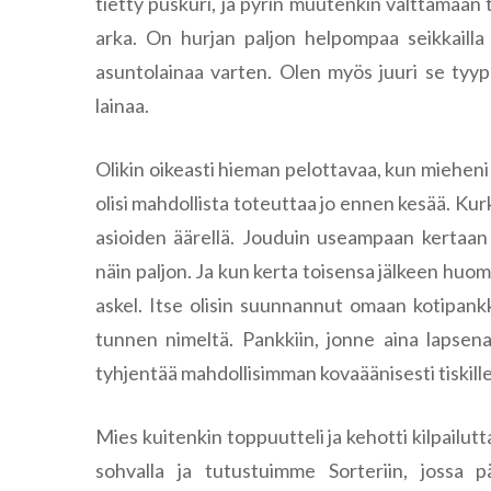
tietty puskuri, ja pyrin muutenkin välttämään
arka. On hurjan paljon helpompaa seikkailla 
asuntolainaa varten. Olen myös juuri se tyyppi
lainaa.
Olikin oikeasti hieman pelottavaa, kun miehen
olisi mahdollista toteuttaa jo ennen kesää. Kurkku
asioiden äärellä. Jouduin useampaan kertaan 
näin paljon. Ja kun kerta toisensa jälkeen huo
askel. Itse olisin suunnannut omaan kotipankki
tunnen nimeltä. Pankkiin, jonne aina lapsena
tyhjentää mahdollisimman kovaäänisesti tiskille
Mies kuitenkin toppuutteli ja kehotti kilpailut
sohvalla ja tutustuimme Sorteriin, jossa pä