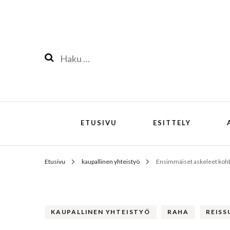
Haku:
ETUSIVU
ESITTELY
Etusivu
kaupallinen yhteistyö
Ensimmäiset askeleet koht
KAUPALLINEN YHTEISTYÖ
RAHA
REISS