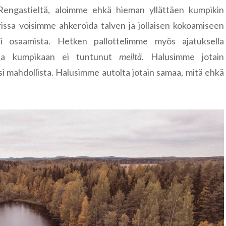
Tanska
Rengastieltä, aloimme ehkä hieman yllättäen kumpikin
Ljubljana
Färsaaret
arissa voisimme ahkeroida talven ja jollaisen kokoamiseen
Tšekki
i osaamista. Hetken pallottelimme myös ajatuksella
Kööpenham
Kutná Hor
utta kumpikaan ei tuntunut
meiltä.
Halusimme jotain
Unkari
lisi mahdollista. Halusimme autolta jotain samaa, mitä ehkä
Praha
Budapest
Viro
Hiidenmaa
Keila
Kopli
Tallinna
Türisalu