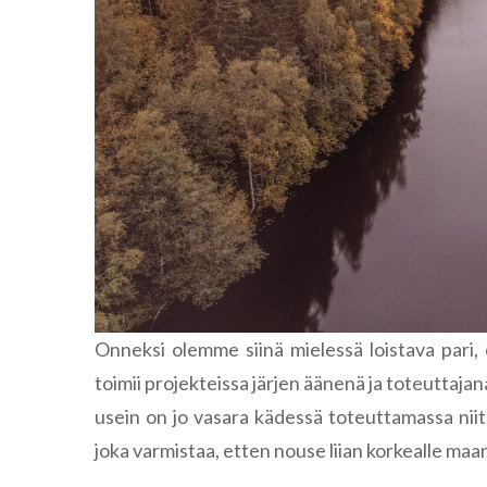
Onneksi olemme siinä mielessä loistava pari,
toimii projekteissa järjen äänenä ja toteuttajana
usein on jo vasara kädessä toteuttamassa niitä.
joka varmistaa, etten nouse liian korkealle maa