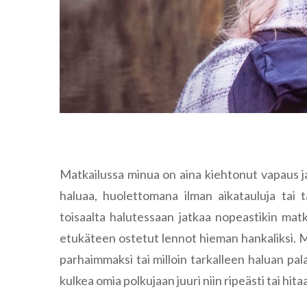
Matkailussa minua on aina kiehtonut vapaus ja
haluaa, huolettomana ilman aikatauluja tai 
toisaalta halutessaan jatkaa nopeastikin mat
etukäteen ostetut lennot hieman hankaliksi. Mi
parhaimmaksi tai milloin tarkalleen haluan pal
kulkea omia polkujaan juuri niin ripeästi tai hitaa