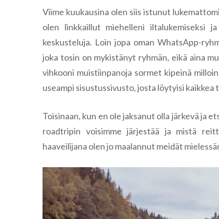
Viime kuukausina olen siis istunut lukemattomi
olen linkkaillut miehelleni iltalukemiseksi ja
keskusteluja. Loin jopa oman WhatsApp-ryhmän
joka tosin on mykistänyt ryhmän, eikä aina mui
vihkooni muistiinpanoja sormet kipeinä milloin e
useampi sisustussivusto, josta löytyisi kaikkea
Toisinaan, kun en ole jaksanut olla järkevä ja ets
roadtripin voisimme järjestää ja mistä reitt
haaveilijana olen jo maalannut meidät mielessämm