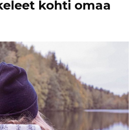
eleet kohti omaa
Kaukasia
Hollanti
Amsterda
Tadzikistan
Iso-Britannia
Fann-vuoristo
Skotlanti
Turkki
Islanti
Alanya
Uzbekistan
Italia
Kyzylkum
Venetsia
Itävalta
Samarkand
Kreikka
Kreeta
Kroatia
Kypros
Ayia Napa
Latvia