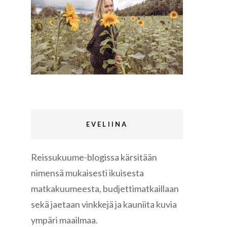
Lappi
m
Sermermiut
luontopolku
Edinburgh
vaellus
EVELIINA
Reissukuume-blogissa kärsitään
Rethymnon
nimensä mukaisesti ikuisesta
matkakuumeesta, budjettimatkaillaan
sekä jaetaan vinkkejä ja kauniita kuvia
ympäri maailmaa.