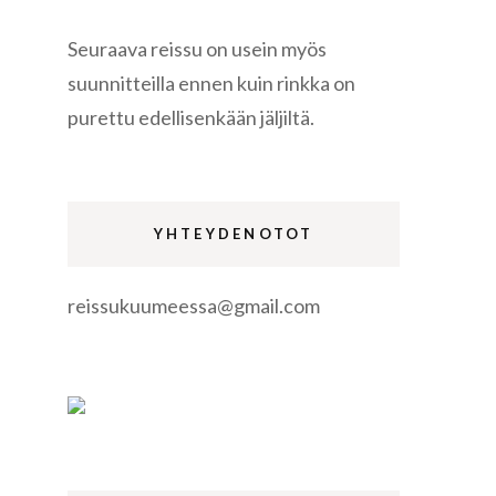
Seuraava reissu on usein myös
suunnitteilla ennen kuin rinkka on
purettu edellisenkään jäljiltä.
re
YHTEYDENOTOT
reissukuumeessa@gmail.com
gen