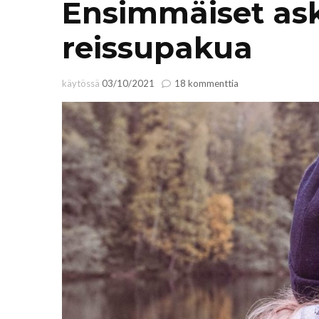
Ensimmäiset ask
reissupakua
artikkeliin
käytössä
03/10/2021
18 kommenttia
Ensimmäiset
askeleet
kohti
omaa
reissupakua