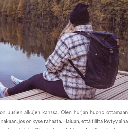
se on uusien alkujen kanssa. Olen hurjan huono ottamaan
nakaan, jos on kyse rahasta. Haluan, että tililtä löytyy aina