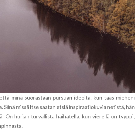
Paldiski
Ääsmäki
 että minä suorastaan pursuan ideoita, kun taas mieheni
. Siinä missä itse saatan etsiä inspiraatiokuvia netistä, hän
 On hurjan turvallista haihatella, kun vierellä on tyyppi,
npinnasta.