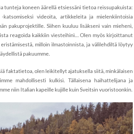
a tunteja koneen äärellä etsiessäni tietoa reissupakuista:
 -katsomiseksi videoita, artikkeleita ja mielenkiintoisia
 pakuprojektille. Siihen kuuluu lisäkseni vain mieheni,
sta reagoida kaikkiin viesteihini… Olen myös kirjoittanut
ristämisestä, milloin ilmastoinnista, ja välilehdiltä löytyy
 täydellistä pakuumme.
iä faktatietoa, olen leikitellyt ajatuksella siitä, minkälaisen
imme mahdollisesti kulkisi. Tällaisena haihattelijana ja
e niin Italian kapeille kujille kuin Sveitsin vuoristoonkin.