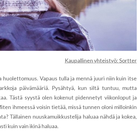
Famagusta
Riika
Liettua
Klaipėda
Norja
Nida
Leknes
Portugali
Šiauliai
Lofootit
Serra de Ai
Kaupallinen yhteistyö: Sortter
Puola
Lyngen
Sintra
Gdansk
 huolettomuus. Vapaus tulla ja mennä juuri niin kuin itse
Romania
Reinebrin
Brasov
tarkkoja päivämääriä. Pysähtyä, kun siltä tuntuu, mutta
Ruotsi
kaa. Tästä syystä olen kokenut pidennetyt viikonloput ja
Bukarest
Tukholma
ten ihmeessä voisin tietää, missä tunnen oloni milloinkin
Saksa
ata? Tällainen nuuskamuikkustelija haluaa nähdä ja kokea,
Sinaia
Visby
Berliini
sti kuin vain ikinä haluaa.
Slovenia
Bled