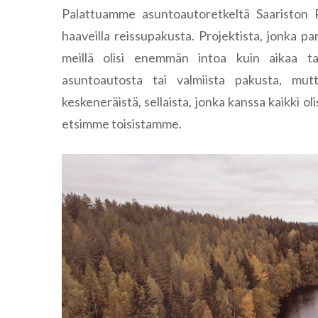
Palattuamme asuntoautoretkeltä Saariston 
haaveilla reissupakusta. Projektista, jonka p
meillä olisi enemmän intoa kuin aikaa ta
asuntoautosta tai valmiista pakusta, m
keskeneräistä, sellaista, jonka kanssa kaikki o
etsimme toisistamme.