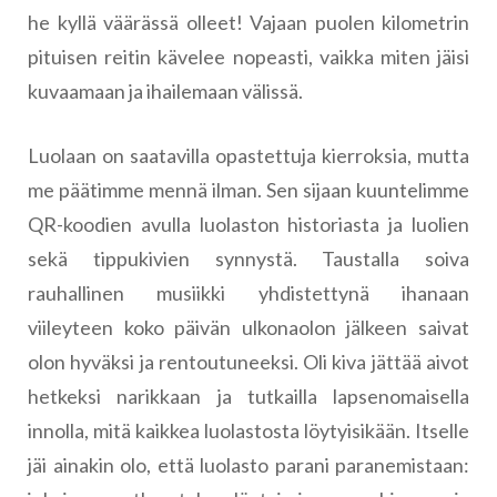
he kyllä väärässä olleet! Vajaan puolen kilometrin
pituisen reitin kävelee nopeasti, vaikka miten jäisi
kuvaamaan ja ihailemaan välissä.
Luolaan on saatavilla opastettuja kierroksia, mutta
me päätimme mennä ilman. Sen sijaan kuuntelimme
QR-koodien avulla luolaston historiasta ja luolien
sekä tippukivien synnystä. Taustalla soiva
rauhallinen musiikki yhdistettynä ihanaan
viileyteen koko päivän ulkonaolon jälkeen saivat
olon hyväksi ja rentoutuneeksi. Oli kiva jättää aivot
hetkeksi narikkaan ja tutkailla lapsenomaisella
innolla, mitä kaikkea luolastosta löytyisikään. Itselle
jäi ainakin olo, että luolasto parani paranemistaan: