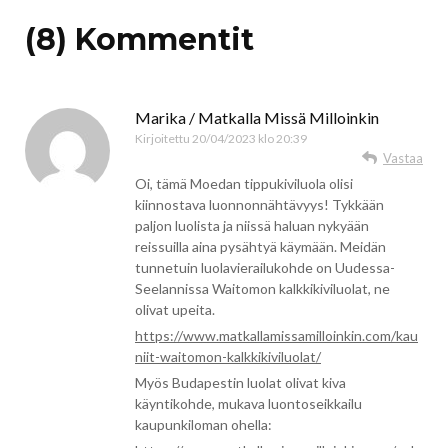
(8) Kommentit
Marika / Matkalla Missä Milloinkin
Kirjoitettu
20/04/2023 klo 20:39
Vastaa
Oi, tämä Moedan tippukiviluola olisi
kiinnostava luonnonnähtävyys! Tykkään
paljon luolista ja niissä haluan nykyään
reissuilla aina pysähtyä käymään. Meidän
tunnetuin luolavierailukohde on Uudessa-
Seelannissa Waitomon kalkkikiviluolat, ne
olivat upeita.
https://www.matkallamissamilloinkin.com/kau
niit-waitomon-kalkkikiviluolat/
Myös Budapestin luolat olivat kiva
käyntikohde, mukava luontoseikkailu
kaupunkiloman ohella: