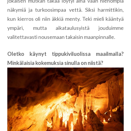
jokaisen mutkan takaa löytyi aina vaan hienompia
näkymiä ja turkoosimpaa vettä. Siksi harmittikin,
kun kierros oli niin äkkiä menty. Teki mieli kääntyä
ympäri, mutta aikataulusyistä jouduimme
valitettavasti nousemaan takaisin maanpinnalle.
Oletko käynyt tippukiviluolissa maailmalla?
Minkälaisia kokemuksia sinulla on niistä?