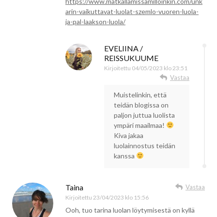
https://www.matkallamissamilloinkin.com/unk
arin-vaikuttavat-luolat-szemlo-vuoren-luola-
ja-pal-laakson-luola/
EVELIINA /
REISSUKUUME
Kirjoitettu
04/05/2023 klo 23:51
Vastaa
Muistelinkin, että
teidän blogissa on
paljon juttua luolista
ympäri maailmaa!
Kiva jakaa
luolainnostus teidän
kanssa
Taina
Vastaa
Kirjoitettu
23/04/2023 klo 15:56
Ooh, tuo tarina luolan löytymisestä on kyllä