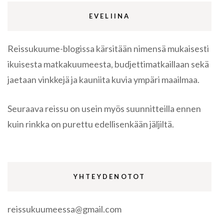
EVELIINA
Reissukuume-blogissa kärsitään nimensä mukaisesti
ikuisesta matkakuumeesta, budjettimatkaillaan sekä
jaetaan vinkkejä ja kauniita kuvia ympäri maailmaa.
Seuraava reissu on usein myös suunnitteilla ennen
kuin rinkka on purettu edellisenkään jäljiltä.
YHTEYDENOTOT
reissukuumeessa@gmail.com