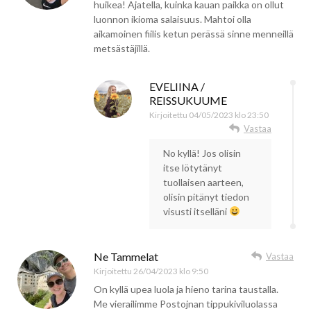
huikea! Ajatella, kuinka kauan paikka on ollut
luonnon ikioma salaisuus. Mahtoi olla
aikamoinen fiilis ketun perässä sinne menneillä
metsästäjillä.
EVELIINA /
REISSUKUUME
Kirjoitettu
04/05/2023 klo 23:50
Vastaa
No kyllä! Jos olisin
itse lötytänyt
tuollaisen aarteen,
olisin pitänyt tiedon
visusti itselläni
Ne Tammelat
Vastaa
Kirjoitettu
26/04/2023 klo 9:50
On kyllä upea luola ja hieno tarina taustalla.
Me vierailimme Postojnan tippukiviluolassa