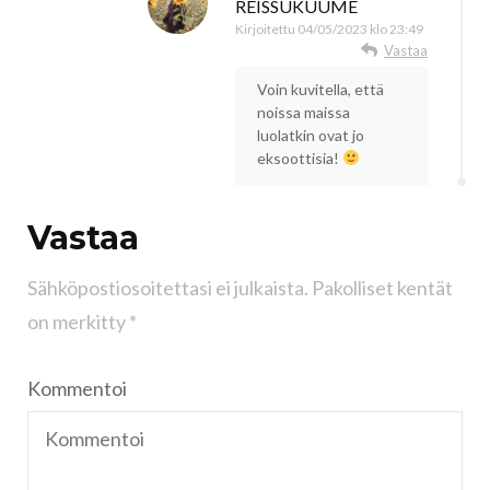
REISSUKUUME
Kirjoitettu
04/05/2023 klo 23:49
Vastaa
Voin kuvitella, että
noissa maissa
luolatkin ovat jo
eksoottisia!
Vastaa
Sähköpostiosoitettasi ei julkaista.
Pakolliset kentät
on merkitty
*
Kommentoi