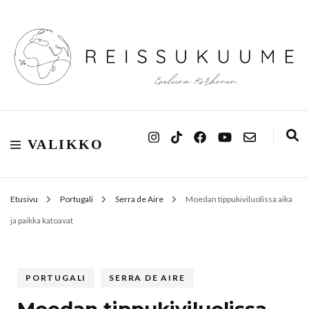
Reissukuume
VALIKKO
Etusivu
Portugali
Serra de Aire
Moedan tippukiviluolissa aika
ja paikka katoavat
PORTUGALI
SERRA DE AIRE
Moedan tippukiviluolissa