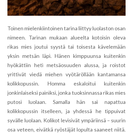
Toinen mielenkiintoinen tarina liittyy luolaston osan
nimeen. Tarinan mukaan alueelta kotoisin oleva
rikas mies joutui syystä tai toisesta kävelemään
yksin metsän läpi. Hänen kimppuunsa kuitenkin
hyökättiin heti metsäosuuden alussa, ja roistot
yrittivät viedä miehen vyötäröllään kantamansa
kolikkopussin. Homma eskaloitui kuitenkin
jonkinlaiseksi painiksi, jonka tuoksinnassa rikas mies
putosi luolaan. Samalla hän sai napattua
kolikkopussin itselleen, ja yhdessä he tippuivat
syvälle luolaan. Kolikot levisivät ympäriinsä – suurin
osa veteen, eivätkä ryöstäjät lopulta saaneet niitä.