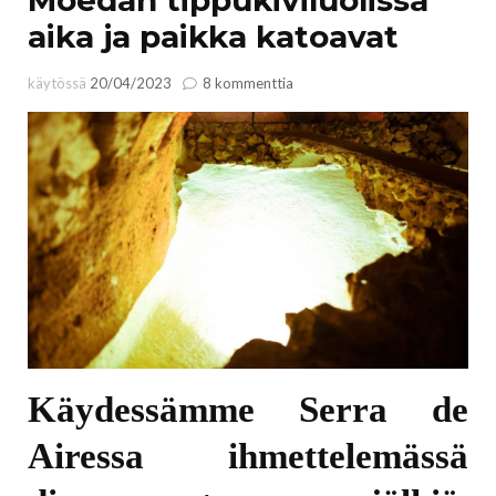
aika ja paikka katoavat
artikkeliin
käytössä
20/04/2023
8 kommenttia
Moedan
tippukiviluolissa
aika
ja
paikka
katoavat
Käydessämme Serra de
Airessa ihmettelemässä