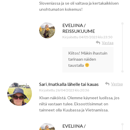
Sloveniassa ja se oli valtava ja kertakaikkisen
unohtumaton kokemus!
EVELIINA /
REISSUKUUME
Kirjoitettu
04/05/2023 klo 23:50
Vastaa
Kiitos! Mäkin ihastuin
tarinaan näiden
taustalla
Sari /matkalla lähelle tai kauas
Vastaa
Kirjoitettu
26/04/2023 klo 20:36
Kivan näköistä. Olemme käyneet luolissa, jos
niitä vastaan tulee. Eksoottisimmat on
tainneet olla Kuubassa ja Vietnamissa.
EVELIINA /