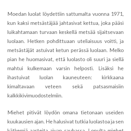
Moedan luolat löydettiin sattumalta vuonna 1971,
kun kaksi metsästäjää jahtasivat kettua, joka pääsi
luikahtamaan turvaan keskellä metsää sijaitsevaan
luolaan. Hetken pohdittuaan uteliaisuus voitti, ja
metsästäjät astuivat ketun perässä luolaan. Melko
pian he huomasivat, että luolasto oli suuri ja siellä
mahtui kulkemaan varsin helposti. Lisäksi he
ihastuivat luolan kauneuteen: kirkkaana
kimaltavaan veteen sekä patsasmaisiin
kalkkikivimuodostelmiin.
Miehet pitivät löydön omana tietonaan useiden
kuukausien ajan. He halusivat tutkia luolastoa ja sen
kätkemiä aarteita aivan rauhassa. Lopulta miehet