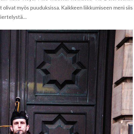
lat olivat myös puuduksissa. Kaikkeen liikkumiseen meni siis
kiertelystä…