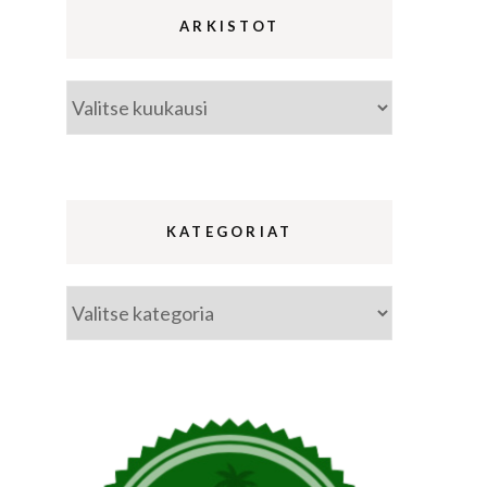
ARKISTOT
Arkistot
ina
a
KATEGORIAT
Kategoriat