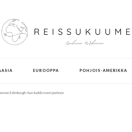
Reissukuume
AASIA
EUROOPPA
POHJOIS-AMERIKKA
nnen Edinburgh: kun kaikki meni pieleen
Armenia
Belgia
grönlanti
Dilijan
Bryssel
Azerbaidžan
Bulgaria
Jerevan
Baku
Nessebar
Georgia
Espanja
Sevan
Khinaliq
Tbilisi
Sunny Bea