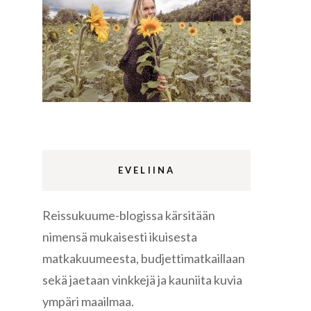
Lappi
m
Sermermiut
luontopolku
Edinburgh
vaellus
EVELIINA
Reissukuume-blogissa kärsitään
Rethymnon
nimensä mukaisesti ikuisesta
matkakuumeesta, budjettimatkaillaan
sekä jaetaan vinkkejä ja kauniita kuvia
ympäri maailmaa.