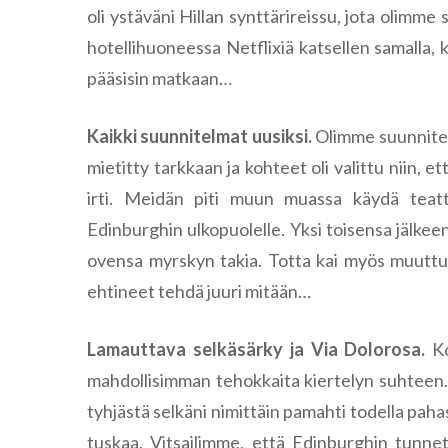
oli ystäväni Hillan synttärireissu, jota olimme
hotellihuoneessa Netflixiä katsellen samalla, 
pääsisin matkaan…
Kaikki suunnitelmat uusiksi.
Olimme suunnitel
mietitty tarkkaan ja kohteet oli valittu niin, 
irti. Meidän piti muun muassa käydä teatte
Edinburghin ulkopuolelle. Yksi toisensa jälkeen
ovensa myrskyn takia. Totta kai myös muuttun
ehtineet tehdä juuri mitään…
Lamauttava selkäsärky ja Via Dolorosa.
K
mahdollisimman tehokkaita kiertelyn suhteen.
tyhjästä selkäni nimittäin pamahti todella pahas
tuskaa. Vitsailimme, että Edinburghin tunne