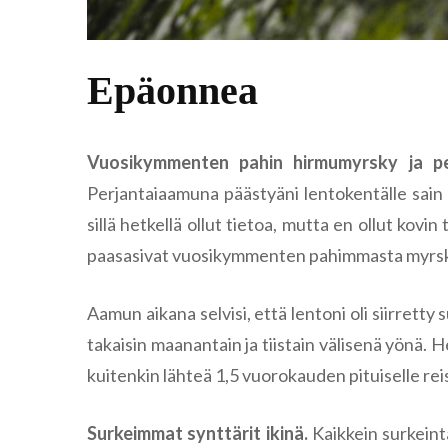
Epäonnea
Vuosikymmenten pahin hirmumyrsky ja p
Perjantaiaamuna päästyäni lentokentälle sain 
sillä hetkellä ollut tietoa, mutta en ollut kovin
paasasivat vuosikymmenten pahimmasta myrskystä
Aamun aikana selvisi, että lentoni oli siirretty 
takaisin maanantain ja tiistain välisenä yönä. 
kuitenkin lähteä 1,5 vuorokauden pituiselle reis
Surkeimmat synttärit ikinä.
Kaikkein surkeinta