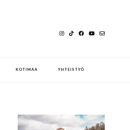
KOTIMAA
YHTEISTYÖ
kansallismaisema
Ilulissat
kansallispuisto
Kangerlussuaq
koiran kanssa
ch
Oqaatsut