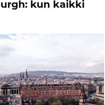
rgh: kun kaikki
Kaukasia
Hollanti
Amsterda
Tadzikistan
Iso-Britannia
Fann-vuoristo
Skotlanti
Turkki
Islanti
Alanya
Uzbekistan
Italia
Kyzylkum
Venetsia
Itävalta
Samarkand
Kreikka
Kreeta
Kroatia
Kypros
Ayia Napa
Latvia