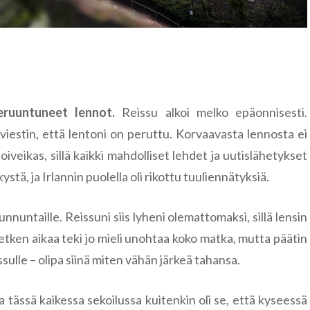
Paldiski
Ääsmäki
eruuntuneet lennot.
Reissu alkoi melko epäonnisesti.
viestin, että lentoni on peruttu. Korvaavasta lennosta ei
 toiveikas, sillä kaikki mahdolliset lehdet ja uutislähetykset
, ja Irlannin puolella oli rikottu tuuliennätyksiä.
sunnuntaille. Reissuni siis lyheni olemattomaksi, sillä lensin
Hetken aikaa teki jo mieli unohtaa koko matka, mutta päätin
sulle – olipa siinä miten vähän järkeä tahansa.
 tässä kaikessa sekoilussa kuitenkin oli se, että kyseessä