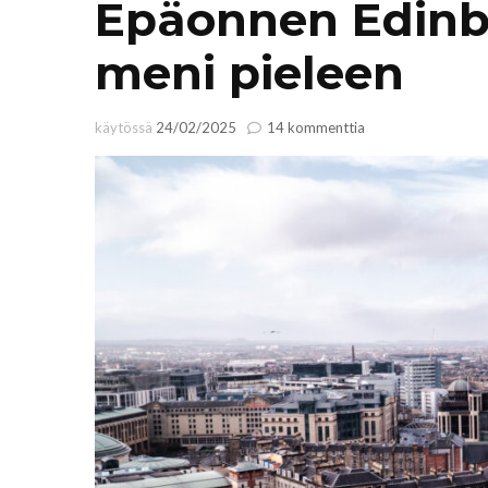
Epäonnen Edinbu
meni pieleen
artikkeliin
käytössä
24/02/2025
14 kommenttia
Epäonnen
Edinburgh:
kun
kaikki
meni
pieleen