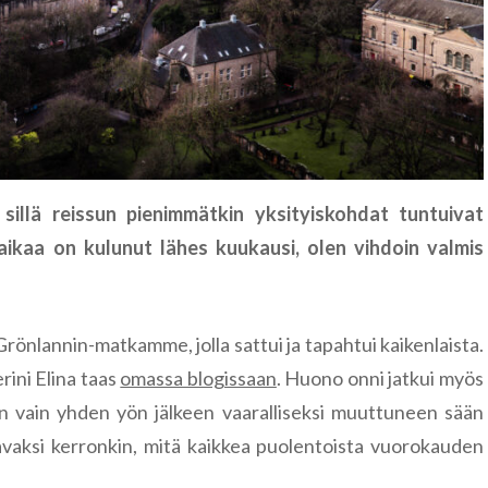
Famagusta
Riika
Liettua
Klaipėda
Norja
Nida
Leknes
Portugali
Šiauliai
Lofootit
Serra de Ai
 sillä reissun pienimmätkin yksityiskohdat tuntuivat
Puola
ikaa on kulunut lähes kuukausi, olen vihdoin valmis
Lyngen
Sintra
Gdansk
Romania
Reinebrin
Brasov
Ruotsi
Grönlannin-matkamme, jolla sattui ja tapahtui kaikenlaista.
Bukarest
Tukholma
rini Elina taas
omassa blogissaan
. Huono onni jatkui myös
Saksa
n vain yhden yön jälkeen vaaralliseksi muuttuneen sään
Sinaia
Visby
Berliini
raavaksi kerronkin, mitä kaikkea puolentoista vuorokauden
Slovenia
Bled