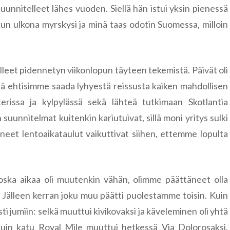
 suunnitelleet lähes vuoden. Siellä hän istui yksin pienessä
kun ulkona myrskysi ja minä taas odotin Suomessa, milloin
leet pidennetyn viikonlopun täyteen tekemistä. Päivät oli
että ehtisimme saada lyhyestä reissusta kaiken mahdollisen
rissa ja kylpylässä sekä lähteä tutkimaan Skotlantia
 suunnitelmat kuitenkin kariutuivat, sillä moni yritys sulki
eet lentoaikataulut vaikuttivat siihen, ettemme lopulta
oska aikaa oli muutenkin vähän, olimme päättäneet olla
 Jälleen kerran joku muu päätti puolestamme toisin. Kuin
ti jumiin: selkä muuttui kivikovaksi ja käveleminen oli yhtä
tuin katu Royal Mile muuttui hetkessä Via Dolorosaksi.