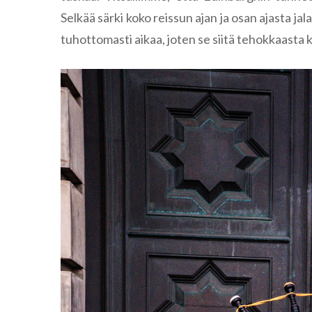
Selkää särki koko reissun ajan ja osan ajasta ja
tuhottomasti aikaa, joten se siitä tehokkaasta 