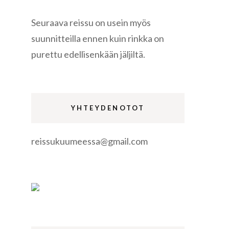
Seuraava reissu on usein myös
suunnitteilla ennen kuin rinkka on
purettu edellisenkään jäljiltä.
re
YHTEYDENOTOT
reissukuumeessa@gmail.com
gen