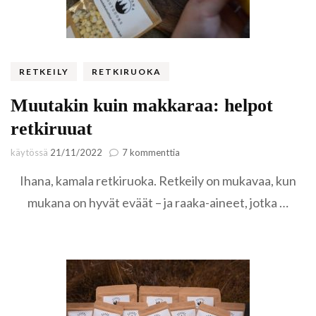
RETKEILY
RETKIRUOKA
Muutakin kuin makkaraa: helpot
retkiruuat
artikkeliin
käytössä
21/11/2022
7 kommenttia
Muutakin
Ihana, kamala retkiruoka. Retkeily on mukavaa, kun
kuin
makkaraa:
mukana on hyvät eväät – ja raaka-aineet, jotka …
helpot
retkiruuat