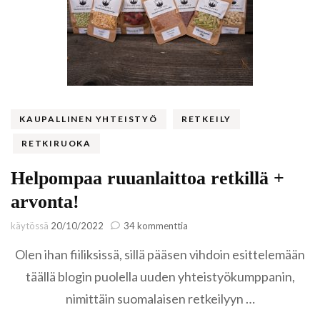
KAUPALLINEN YHTEISTYÖ
RETKEILY
RETKIRUOKA
Helpompaa ruuanlaittoa retkillä +
arvonta!
artikkeliin
käytössä
20/10/2022
34 kommenttia
Helpompaa
Olen ihan fiiliksissä, sillä pääsen vihdoin esittelemään
ruuanlaittoa
retkillä
täällä blogin puolella uuden yhteistyökumppanin,
+
nimittäin suomalaisen retkeilyyn …
arvonta!