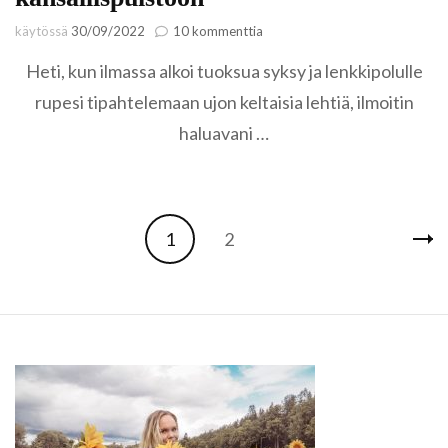
artikkeliin
käytössä
30/09/2022
10 kommenttia
Ruskaretki
Heti, kun ilmassa alkoi tuoksua syksy ja lenkkipolulle
Tiilikkajärven
kansallispuistoon
rupesi tipahtelemaan ujon keltaisia lehtiä, ilmoitin
haluavani …
Artikkelien
Sivu
Sivu
1
2
selaus