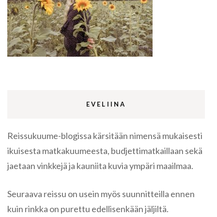
EVELIINA
Reissukuume-blogissa kärsitään nimensä mukaisesti
ikuisesta matkakuumeesta, budjettimatkaillaan sekä
jaetaan vinkkejä ja kauniita kuvia ympäri maailmaa.
Seuraava reissu on usein myös suunnitteilla ennen
kuin rinkka on purettu edellisenkään jäljiltä.