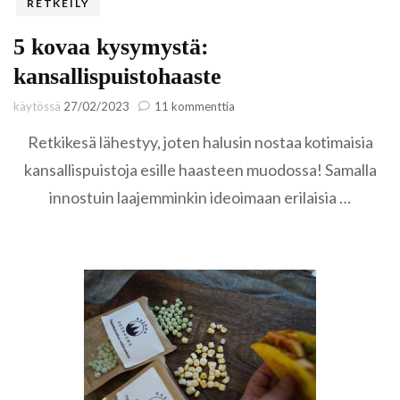
RETKEILY
5 kovaa kysymystä:
kansallispuistohaaste
artikkeliin
käytössä
27/02/2023
11 kommenttia
5
Retkikesä lähestyy, joten halusin nostaa kotimaisia
kovaa
kysymystä:
kansallispuistoja esille haasteen muodossa! Samalla
kansallispuistohaaste
innostuin laajemminkin ideoimaan erilaisia …