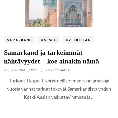
SAMARKAND
UNESCO
UZBEKISTAN
Samarkand ja tärkeimmät
nähtävyydet – koe ainakin nämä
artikkeliin
käytössä
05/06/2025
22 kommenttia
Samarkand
Turkoosit kupolit, koristeelliset madrasat ja satoja
ja
tärkeimmät
vuosia vanhat tarinat tekevät Samarkandista yhden
nähtävyydet
Keski-Aasian vaikuttavimmista ja …
–
koe
ainakin
nämä