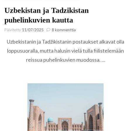
Uzbekistan ja Tadzikistan
puhelinkuvien kautta
artikkeliin
Päivitetty
11/07/2025
8 kommenttia
Uzbekistan
Uzbekistanin ja Tadžikistanin postaukset alkavat olla
ja
Tadzikistan
loppusuoralla, mutta halusin vielä tulla fiilistelemään
puhelinkuvien
reissua puhelinkuvien muodossa. …
kautta