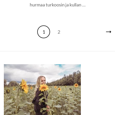
hurmaa turkoosin ja kullan …
kaupunki
Artikkelien
Sivu
Sivu
1
2
selaus