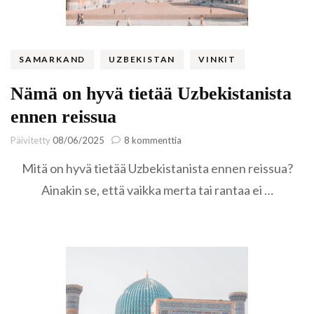
SAMARKAND
UZBEKISTAN
VINKIT
Nämä on hyvä tietää Uzbekistanista
ennen reissua
artikkeliin
Päivitetty
08/06/2025
8 kommenttia
Nämä
Mitä on hyvä tietää Uzbekistanista ennen reissua?
on
hyvä
Ainakin se, että vaikka merta tai rantaa ei …
tietää
Uzbekistanista
ennen
reissua