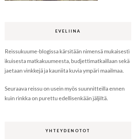
EVELIINA
Reissukuume-blogissa kärsitään nimensä mukaisesti
ikuisesta matkakuumeesta, budjettimatkaillaan sekä
jaetaan vinkkejä ja kauniita kuvia ympäri maailmaa.
Seuraava reissu on usein myös suunnitteilla ennen
kuin rinkka on purettu edellisenkään jäljiltä.
YHTEYDENOTOT