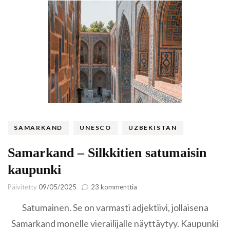
SAMARKAND
UNESCO
UZBEKISTAN
Samarkand – Silkkitien satumaisin
kaupunki
artikkeliin
Päivitetty
09/05/2025
23 kommenttia
Samarkand
Satumainen. Se on varmasti adjektiivi, jollaisena
–
Silkkitien
Samarkand monelle vierailijalle näyttäytyy. Kaupunki
satumaisin