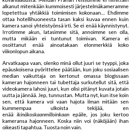
alkanut mitenkään kummoisesti järjestelmäkameramme
lopetettua yhtäkkiä toimimisen kokonaan… Ehdimme
ottaa hotellihuoneesta tasan kaksi kuvaa ennen kuin
kamera sanoi yhteistyönsä irti. Se ei enää käynnistynyt.
Irrotimme akun, latasimme sitä, annoimme sen olla,
mutta mikään ei tuntunut toimivan. Kamera ei
osoittanut enää ainoatakaan elonmerkkiä koko
viikonlopun aikana.
Arvatkaapa vaan, olenko minä ollut juuri se tyyppi, joka
epäuskoisena pyörittelee päätään, kun joku sosiaalisen
median vaikuttaja on kertonut omassa blogissaan
kameran hajonneen tai tubettaja surkutellut sitä, että
videokamera lahosi juuri, kun olisi pitänyt kuvata jotain
uutta ja jännää. Jep, tunnustan. Mutta nyt, kun itse koin
sen, että kamera voi vaan hajota ilman mitään sen
kummempaa ulkoista tekijää, en
enää
ikinäkoskaanmilloinkaan
epäile, jos joku kertoo
kameransa hajonneen. Koska niin voi (näköjään) ihan
oikeasti tapahtua. Tuosta noin vain.