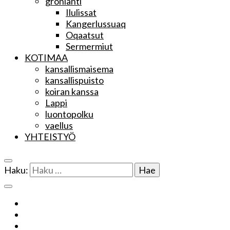
grönlanti
Ilulissat
Kangerlussuaq
Oqaatsut
Sermermiut
KOTIMAA
kansallismaisema
kansallispuisto
koiran kanssa
Lappi
luontopolku
vaellus
YHTEISTYÖ
Haku: