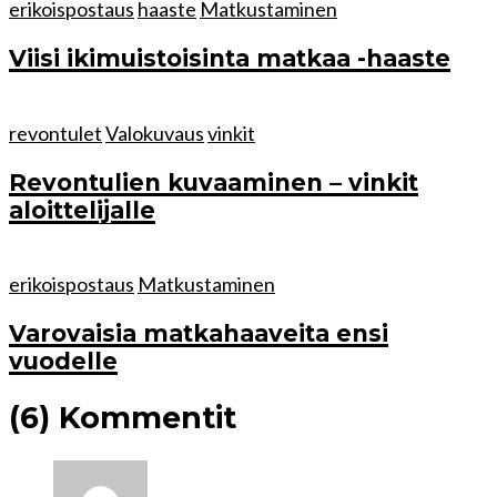
erikoispostaus
haaste
Matkustaminen
Viisi ikimuistoisinta matkaa -haaste
revontulet
Valokuvaus
vinkit
Revontulien kuvaaminen – vinkit
aloittelijalle
erikoispostaus
Matkustaminen
Varovaisia matkahaaveita ensi
vuodelle
(6) Kommentit