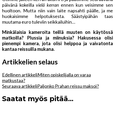
päivänä kokeilla
vielä kerran
ennen kun veisimme sen
huoltoon. Mutta niin vain laite napsahti päälle, ja me
huokaisimme helpotuksesta. Säästyipähän taas
muutama euro tuleviin seikkailuihin…
Minkälaisia kameroita teillä muuten on käytössä
matkoilla? Plussia ja miinuksia? Hakusessa olisi
pienempi kamera, jota olisi helppoa ja vaivatonta
kantaa reissuilla mukana.
Artikkelien selaus
Edellinen artikkeli
Miten opiskelijalla on varaa
matkustaa?
Seuraava artikkeli
Paljonko Prahan reissu maksoi?
Saatat myös pitää...