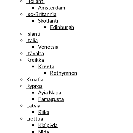
Hollanti
Amsterdam
Iso-Britannia
Skotlanti
Edinburgh
Islanti
Italia
Venetsia
Itävalta
Kreikka
Kreeta
Rethymnon
Kroatia
Kypros
Ayia Napa
Famagusta
Latvia
Riika
Liettua
Klaipėda
Nida