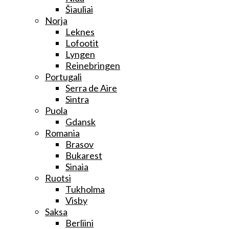
Šiauliai
Norja
Leknes
Lofootit
Lyngen
Reinebringen
Portugali
Serra de Aire
Sintra
Puola
Gdansk
Romania
Brasov
Bukarest
Sinaia
Ruotsi
Tukholma
Visby
Saksa
Berliini