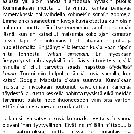
asiasta yli, aloin nähdä tilanteessa hyviäkin puolia:
Kummankaan meistä ei tarvinnut kantaa painavaa
kamerakassia tai vaihdella kohmeisin sormin zoomeja.
Emme ehkä saaneet niin kivoja kuvia otettua kuin olisin
halunnut, mutta näin itse enemmän. Ja olin enemmän
läsnä, kun en katsellut maisemia koko ajan kameran
linssin läpi. Puhelinkuvaus tuntui ihanan helpolta ja
huolettomalta. En jäänyt viilailemaan kuvia, vaan räpsin
niitä lennosta.
Vähän sinnepäin.
En myöskään
ärsyyntynyt nähtävyyksillä pörräävistä turisteista, sillä
minulla ei ollut tarvetta saada napattua
täydellistä
kuvaa
. Tuntui niin helpolta räpsiä kuvia samalla, kun
katsoi Google Mapsista oikeaa suuntaa. Kumpikaan
meistä ei myöskään joutunut kaivelemaan kameraa
täydestä laukusta keskellä pahinta ryysistä eikä meidän
tarvinnut palata hotellihuoneeseen vain sitä varten,
että saisimme kameran akun ladattua.
Ja kun sitten katselin kuvia kotona koneelta, voin sanoa
olevani ihan tyytyväinen. Eivät ne millään mittapuulla
ole laatuotoksia, mutta niissä on omanlaisensa