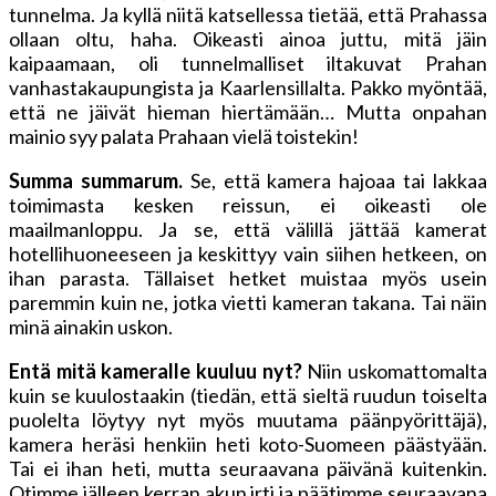
tunnelma. Ja kyllä niitä katsellessa tietää, että Prahassa
ollaan oltu, haha. Oikeasti ainoa juttu, mitä jäin
kaipaamaan, oli tunnelmalliset iltakuvat Prahan
vanhastakaupungista ja Kaarlensillalta. Pakko myöntää,
että ne jäivät hieman hiertämään… Mutta onpahan
mainio syy palata Prahaan vielä toistekin!
Summa summarum.
Se, että kamera hajoaa tai lakkaa
toimimasta kesken reissun, ei oikeasti ole
maailmanloppu. Ja se, että välillä jättää kamerat
hotellihuoneeseen ja keskittyy vain siihen hetkeen, on
ihan parasta. Tällaiset hetket muistaa myös usein
paremmin kuin ne, jotka vietti kameran takana. Tai näin
minä ainakin uskon.
Entä mitä kameralle kuuluu nyt?
Niin uskomattomalta
kuin se kuulostaakin (tiedän, että sieltä ruudun toiselta
puolelta löytyy nyt myös muutama päänpyörittäjä),
kamera heräsi henkiin heti koto-Suomeen päästyään.
Tai ei ihan heti, mutta seuraavana päivänä kuitenkin.
Otimme jälleen kerran akun irti ja päätimme seuraavana