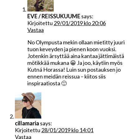
EVE / REISSUKUUME
says:
Kirjoitettu
29/01/2019 klo 20:06
Vastaa
No Olympusta mekin ollaan mietitty juuri
tuon keveyden ja pienen koon vuoksi.
Jotenkin ärsyttää aina kantaa jättimäistä
mötikkää mukana 😀 Ja joo, käytiin myös
Kutná Horassa! Luin sun postauksen jo
ennen meidän reissua – kiitos siis
inspiraatiosta 🙂
cillamaria
says:
Kirjoitettu
28/01/2019 klo 14:01
Vastaa