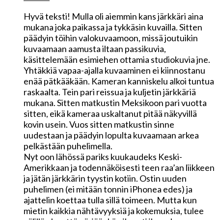
Hyvä teksti! Mulla oli aiemmin kans järkkäri aina
mukana joka paikassa ja tykkäsin kuvailla. Sitten
päädyin töihin valokuvaamoon, missä joutuikin
kuvaamaan aamusta iltaan passikuvia,
käsittelemään esimiehen ottamia studiokuvia jne.
Yhtäkkiä vapaa-ajalla kuvaaminen ei kiinnostanu
enää pätkääkään. Kameran kanniskelu alkoi tuntua
raskaalta. Tein pari reissua ja kuljetin järkkäriä
mukana. Sitten matkustin Meksikoon pari vuotta
sitten, eikä kameraa uskaltanut pitää näkyvillä
kovin usein. Vuos sitten matkustin sinne
uudestaan ja päädyin lopulta kuvaamaan arkea
pelkästään puhelimella.
Nyt oon lähössä pariks kuukaudeks Keski-
Amerikkaan ja todennäköisesti teen raa’an liikkeen
ja jätän järkkärin tyystin kotiin. Ostin uuden
puhelimen (ei mitään tonnin iPhonea edes) ja
ajattelin koettaa tulla sillä toimeen. Mutta kun
mietin kaikkia nähtävyyksiä ja kokemuksia, tulee