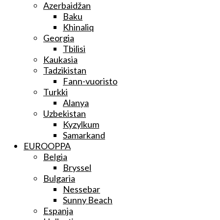
Azerbaidžan
Baku
Khinaliq
Georgia
Tbilisi
Kaukasia
Tadzikistan
Fann-vuoristo
Turkki
Alanya
Uzbekistan
Kyzylkum
Samarkand
EUROOPPA
Belgia
Bryssel
Bulgaria
Nessebar
Sunny Beach
Espanja