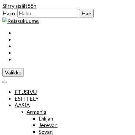
Siirry sisältöön
Haku:
Reissukuume
Valikko
ETUSIVU
ESITTELY
AASIA
Armenia
Dilijan
Jerevan
Sevan