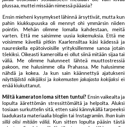
plussaa, muttei missään nimessä pääasia?
Ensin mieheni kysymykset lähinnä ärsyttivät, mutta kun
pahin kiukkupuuska oli mennyt ohi ymmärsin niiden
pointin. Mehän olimme lomalla kahdestaan, meitä
varten. Että me saisimme uusia kokemuksia. Että me
voisimme kävellä pitkin Kaarlensiltaa käsi kädessä ja
naureskella epätoivoisille yrityksillemme sanoa jotain
t
š
ekiksi. Oikeasti kameroilla ei ollut siinä mitään sijaa tai
väliä. Me olimme halunneet lähteä muuttostressiä
pakoon, me halusimme olla Prahassa. Me halusimme
nähdä ja kokea. Ja kun sain käännettyä ajatukseni
näyttäjästä näkijäksi
ja
kokemusten jakajasta kokijaksi
ei
enää kiukuttanut.
Miltä kameraton loma sitten tuntui?
Ensin vaikealta ja
lopulta äärettömän stressittömältä ja helpolta. Aluksi
tosiaan surkuttelin sitä, etten saisi kännykällä tarpeeksi
laadukasta materiaalia blogiin tai Instagramiin.
Ihan kuin
sillä olisi mitään väliä.
Kun sitten lopulta pääsin tästä