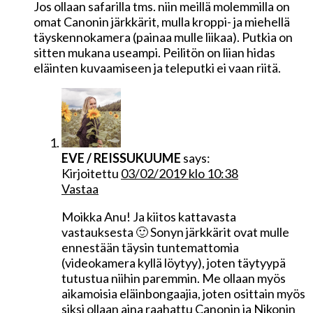
Jos ollaan safarilla tms. niin meillä molemmilla on
omat Canonin järkkärit, mulla kroppi- ja miehellä
täyskennokamera (painaa mulle liikaa). Putkia on
sitten mukana useampi. Peilitön on liian hidas
eläinten kuvaamiseen ja teleputki ei vaan riitä.
EVE / REISSUKUUME
says:
Kirjoitettu
03/02/2019 klo 10:38
Vastaa
Moikka Anu! Ja kiitos kattavasta
vastauksesta 🙂 Sonyn järkkärit ovat mulle
ennestään täysin tuntemattomia
(videokamera kyllä löytyy), joten täytyypä
tutustua niihin paremmin. Me ollaan myös
aikamoisia eläinbongaajia, joten osittain myös
siksi ollaan aina raahattu Canonin ja Nikonin