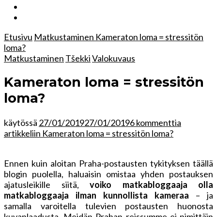
Etusivu
Matkustaminen
Kameraton loma = stressitön
loma?
Matkustaminen
Tšekki
Valokuvaus
Kameraton loma = stressitön
loma?
käytössä
27/01/2019
27/01/2019
6 kommenttia
artikkeliin Kameraton loma = stressitön loma?
Ennen kuin aloitan Praha-postausten tykityksen täällä
blogin puolella, haluaisin omistaa yhden postauksen
ajatusleikille siitä,
voiko matkabloggaaja olla
matkabloggaaja ilman kunnollista kameraa
– ja
samalla varoitella tulevien postausten huonosta
kuvanlaadusta. Meidän Prahan reissumme ei nimittäin