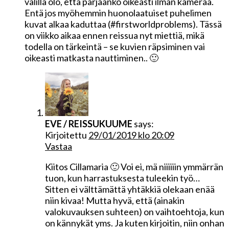
välillä olo, että pärjäänkö oikeasti ilman kameraa.
Entä jos myöhemmin huonolaatuiset puhelimen
kuvat alkaa kaduttaa (#firstworldproblems). Tässä
on viikko aikaa ennen reissua nyt miettiä, mikä
todella on tärkeintä – se kuvien räpsiminen vai
oikeasti matkasta nauttiminen.. 🙂
EVE / REISSUKUUME
says:
Kirjoitettu
29/01/2019 klo 20:09
Vastaa
Kiitos Cillamaria 🙂 Voi ei, mä niiiiiin ymmärrän
tuon, kun harrastuksesta tuleekin työ…
Sitten ei välttämättä yhtäkkiä olekaan enää
niin kivaa! Mutta hyvä, että (ainakin
valokuvauksen suhteen) on vaihtoehtoja, kun
on kännykät yms. Ja kuten kirjoitin, niin onhan