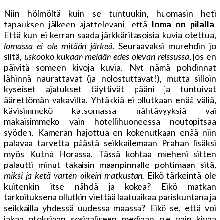
Niin hölmöltä kuin se tuntuukin, huomasin heti
tapauksen jälkeen ajattelevani, että
loma on pilalla
.
Että kun ei kerran saada järkkäritasoisia kuvia otettua,
lomassa ei ole mitään järkeä
. Seuraavaksi murehdin jo
siitä,
uskooko kukaan meidän edes olevan reissussa
, jos en
päivitä someen kivoja kuvia. Nyt nämä pohdinnat
lähinnä naurattavat (ja nolostuttavat!), mutta silloin
kyseiset ajatukset täyttivät pääni ja tuntuivat
äärettömän vakavilta. Yhtäkkiä ei ollutkaan enää väliä,
kävisimmekö katsomassa nähtävyyksiä vai
makaisimmeko vain hotellihuoneessa noutopitsaa
syöden. Kameran hajottua en kokenutkaan enää niin
palavaa tarvetta päästä seikkailemaan Prahan lisäksi
myös Kutná Horassa. Tässä kohtaa mieheni sitten
palautti minut takaisin maanpinnalle pohtimaan sitä,
miksi ja ketä varten oikein matkustan.
Eikö tärkeintä ole
kuitenkin itse nähdä ja kokea? Eikö matkan
tarkoituksena ollutkin viettää laatuaikaa pariskuntana ja
seikkailla yhdessä uudessa maassa? Eikö se, että voi
jakaa otoksiaan sosiaaliseen mediaan ole vain kivaa