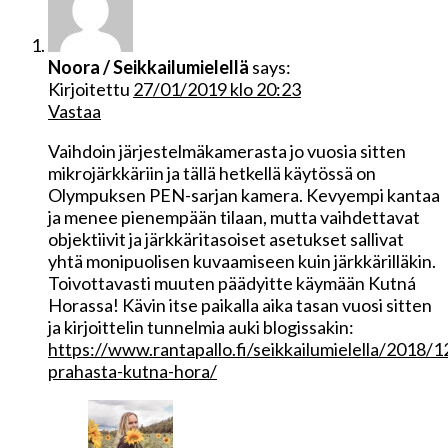
Noora / Seikkailumielellä
says:
Kirjoitettu
27/01/2019 klo 20:23
Vastaa
Vaihdoin järjestelmäkamerasta jo vuosia sitten
mikrojärkkäriin ja tällä hetkellä käytössä on
Olympuksen PEN-sarjan kamera. Kevyempi kantaa
ja menee pienempään tilaan, mutta vaihdettavat
objektiivit ja järkkäritasoiset asetukset sallivat
yhtä monipuolisen kuvaamiseen kuin järkkärilläkin.
Toivottavasti muuten päädyitte käymään Kutná
Horassa! Kävin itse paikalla aika tasan vuosi sitten
ja kirjoittelin tunnelmia auki blogissakin:
https://www.rantapallo.fi/seikkailumielella/2018/1
prahasta-kutna-hora/