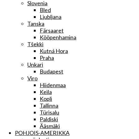
Slovenia
Bled
Ljubljana
Tanska
Färsaaret
Kööpenhamina
Tšekki
Kutná Hora
Praha
Unkari
Budapest
Viro
Hiidenmaa
Keila
Kopli
Tallinna
Türisalu
Paldiski
Ääsmäki
POHJOIS-AMERIKKA