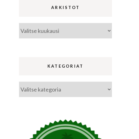
ARKISTOT
Arkistot
ina
a
KATEGORIAT
Kategoriat