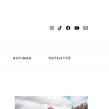
KOTIMAA
YHTEISTYÖ
kansallismaisema
Ilulissat
kansallispuisto
Kangerlussuaq
koiran kanssa
ch
Oqaatsut