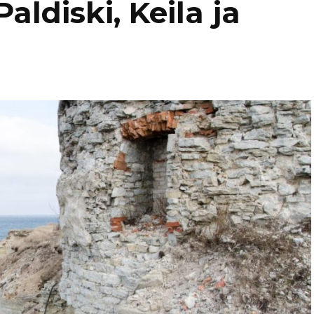
Paldiski, Keila ja
Kaukasia
Hollanti
Amsterda
Tadzikistan
Iso-Britannia
Fann-vuoristo
Skotlanti
Turkki
Islanti
Alanya
Uzbekistan
Italia
Kyzylkum
Venetsia
Itävalta
Samarkand
Kreikka
Kreeta
Kroatia
Kypros
Ayia Napa
Latvia