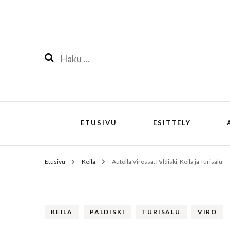
Haku:
ETUSIVU
ESITTELY
Etusivu
Keila
Autolla Virossa: Paldiski, Keila ja Türisalu
KEILA
PALDISKI
TÜRISALU
VIRO