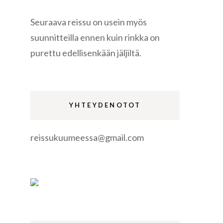
Seuraava reissu on usein myös
suunnitteilla ennen kuin rinkka on
purettu edellisenkään jäljiltä.
re
YHTEYDENOTOT
reissukuumeessa@gmail.com
gen