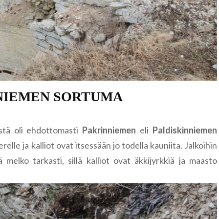
Famagusta
Riika
Liettua
Klaipėda
Norja
Nida
Leknes
Portugali
Šiauliai
Lofootit
Serra de Ai
NIEMEN SORTUMA
Puola
Lyngen
Sintra
Gdansk
Romania
stä oli ehdottomasti
Pakrinniemen
eli
Paldiskinniemen
Reinebrin
Brasov
le ja kalliot ovat itsessään jo todella kauniita. Jalkoihin
Ruotsi
ä melko tarkasti, sillä kalliot ovat äkkijyrkkiä ja maasto
Bukarest
Tukholma
Saksa
Sinaia
Visby
Berliini
Slovenia
Bled