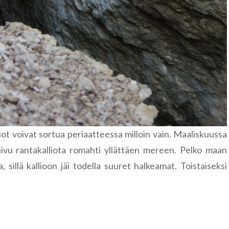
lliot voivat sortua periaatteessa milloin vain. Maaliskuussa
vu rantakalliota romahti yllättäen mereen. Pelko maan
sillä kallioon jäi todella suuret halkeamat. Toistaiseksi