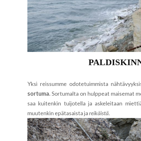
PALDISKIN
Yksi reissumme odotetuimmista nähtävyyksi
sortuma.
Sortumalta on hulppeat maisemat merel
saa kuitenkin tuijotella ja askeleitaan mietti
muutenkin epätasaista ja
reikäistä
.