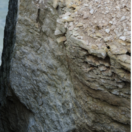
Paldiski
Ääsmäki