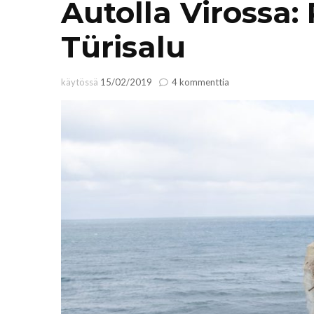
Autolla Virossa: 
Türisalu
artikkeliin
käytössä
15/02/2019
4 kommenttia
Autolla
Virossa:
Paldiski,
Keila
ja
Türisalu