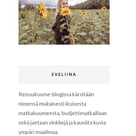
Lappi
m
Sermermiut
luontopolku
Edinburgh
vaellus
EVELIINA
Reissukuume-blogissa kärsitään
Rethymnon
nimensä mukaisesti ikuisesta
matkakuumeesta, budjettimatkaillaan
sekä jaetaan vinkkejä ja kauniita kuvia
ympäri maailmaa.