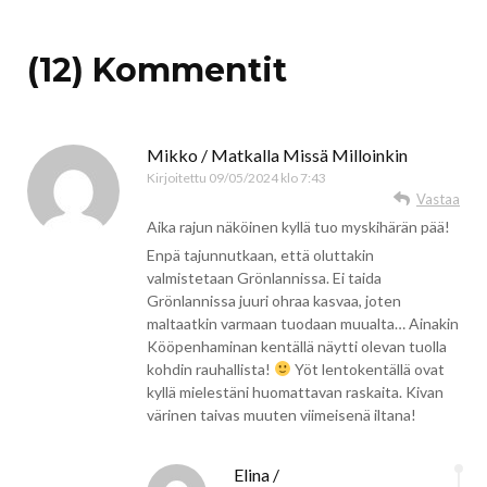
(12) Kommentit
Mikko / Matkalla Missä Milloinkin
Kirjoitettu
09/05/2024 klo 7:43
Vastaa
Aika rajun näköinen kyllä tuo myskihärän pää!
Enpä tajunnutkaan, että oluttakin
valmistetaan Grönlannissa. Ei taida
Grönlannissa juuri ohraa kasvaa, joten
maltaatkin varmaan tuodaan muualta… Ainakin
Kööpenhaminan kentällä näytti olevan tuolla
kohdin rauhallista!
Yöt lentokentällä ovat
kyllä mielestäni huomattavan raskaita. Kivan
värinen taivas muuten viimeisenä iltana!
Elina /