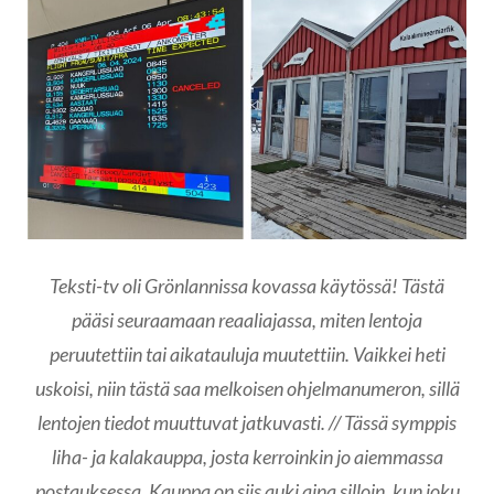
Teksti-tv oli Grönlannissa kovassa käytössä! Tästä
pääsi seuraamaan reaaliajassa, miten lentoja
peruutettiin tai aikatauluja muutettiin. Vaikkei heti
uskoisi, niin tästä saa melkoisen ohjelmanumeron, sillä
lentojen tiedot muuttuvat jatkuvasti. // Tässä symppis
liha- ja kalakauppa, josta kerroinkin jo aiemmassa
postauksessa. Kauppa on siis auki aina silloin, kun joku