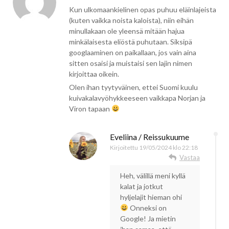
Kun ulkomaankielinen opas puhuu eläinlajeista
(kuten vaikka noista kaloista), niin eihän
minullakaan ole yleensä mitään hajua
minkälaisesta eliöstä puhutaan. Siksipä
googlaaminen on paikallaan, jos vain aina
sitten osaisi ja muistaisi sen lajin nimen
kirjoittaa oikein.
Olen ihan tyytyväinen, ettei Suomi kuulu
kuivakalavyöhykkeeseen vaikkapa Norjan ja
Viron tapaan
Eveliina / Reissukuume
Kirjoitettu
19/05/2024 klo 22:18
Vastaa
Heh, välillä meni kyllä
kalat ja jotkut
hyljelajit hieman ohi
Onneksi on
Google! Ja mietin