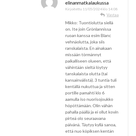
elinanmatkalaukussa
Kirjoitettu
11/05/2024 klo 14:08
Vastaa
Mikko: Tuontiolutta siellä
on. Ite join Grönlannissa
ruoan kanssa esim Blanc
vehnäolutta, joka siis
ranskalaista. En ainakaan
missään törmännyt
paikalliseen olueen, että
vähintään sieltä löytyy
tanskalaista olutta (tai
kansainvälistä). 3 tuntia tuli
kentällä nukuttua ja sitten
portille pamahti klo 6
aamulla iso nuorisojoukko
höpöttämään. Olin vähän
pahalla päällä ja ei ollut kovin
pirteä olo seuraavana
päivänä. Täytyy kyllä sanoa,
että nuo köpiksen kentän