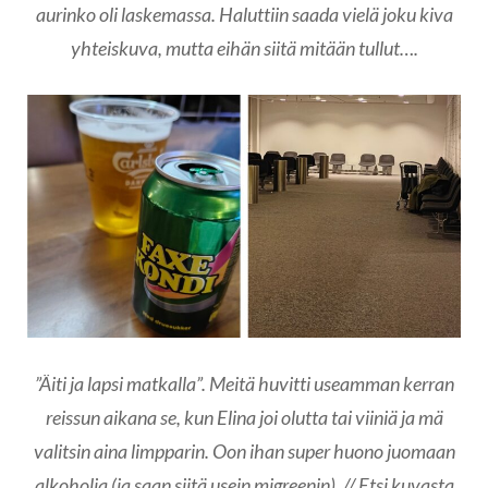
aurinko oli laskemassa. Haluttiin saada vielä joku kiva
yhteiskuva, mutta eihän siitä mitään tullut….
”Äiti ja lapsi matkalla”. Meitä huvitti useamman kerran
reissun aikana se, kun Elina joi olutta tai viiniä ja mä
valitsin aina limpparin. Oon ihan super huono juomaan
alkoholia (ja saan siitä usein migreenin). // Etsi kuvasta