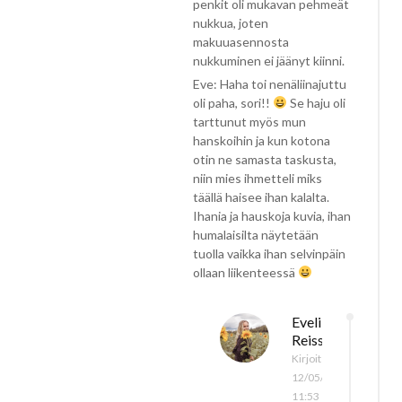
penkit oli mukavan pehmeät
nukkua, joten
makuuasennosta
nukkuminen ei jäänyt kiinni.
Eve: Haha toi nenäliinajuttu
oli paha, sori!!
Se haju oli
tarttunut myös mun
hanskoihin ja kun kotona
otin ne samasta taskusta,
niin mies ihmetteli miks
täällä haisee ihan kalalta.
Ihania ja hauskoja kuvia, ihan
humalaisilta näytetään
tuolla vaikka ihan selvinpäin
ollaan liikenteessä
Eveliina /
Reissukuume
Kirjoitettu
12/05/2024 klo
11:53