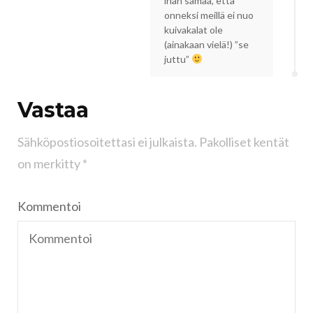
ihan samaa, että
onneksi meillä ei nuo
kuivakalat ole
(ainakaan vielä!) ”se
juttu”
Vastaa
Sähköpostiosoitettasi ei julkaista.
Pakolliset kentät
on merkitty
*
Kommentoi