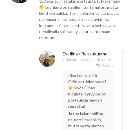
tottakai tulin tätäkin postausta tutkailemaan
Grönlanti on itselleni tuntematon, mutta
kiehtova paikka. Tosi mielenkiintoista päästä
näkemään näitä teidän reissukuvia! Tuo
kertomus niistämisestä kalalta löyhkäävällä
nenäliinalla sai mut kyllä purskahtamaan
nauruun!
Eveliina / Reissukuume
Kirjoitettu
19/05/2024 klo 22:17
Vastaa
Kiva kuulla, että
Grönlanti kiinnostaa!
Myös Elinan
blogista löytyy paljon
postauksia meidän
reissulta!
Ja tuo kalanenäliina
nauratti itseänikin,
mutta vasta hieman