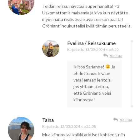
Teidän reissu näyttää superihanalta! <3
Uskomattomia maisemia ja kiva kun näytätte
myös näitä realistisia kuvia reissun päältä!
Grönlanti houkuttelisi kyllä tämän perusteella.
Eveliina / Reissukuume
Kirjoitettu
13/05/2024 klo 8:22
Vastaa
Kiitos Sarianne!
Ja
ehdottomasti vaan
varailemaan lentoja,
jos yhtään tuntuu,
että Grönlanti voisi
kiinnostaa!
Taina
Vastaa
Kirjoitettu
12/05/2024 klo 22:08
Mua kiinnostaa kaikki arktiset kohteet, niin