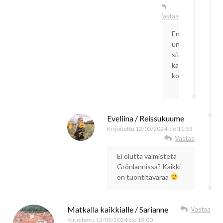
Vastaa
En
unohda
sitä
kalanhajua
koskaan
Eveliina / Reissukuume
Kirjoitettu
12/05/2024 klo 11:53
Vastaa
Ei olutta valmisteta
Grönlannissa? Kaikki
on tuontitavaraa
Matkalla kaikkialle / Sarianne
Vastaa
Kirjoitettu
12/05/2024 klo 19:00