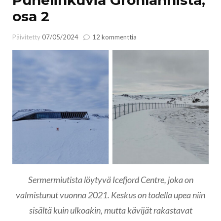
osa 2
artikkeliin
Päivitetty
07/05/2024
12 kommenttia
Puhelinkuvia
Grönlannista,
osa
2
Sermermiutista löytyvä Icefjord Centre, joka on
valmistunut vuonna 2021. Keskus on todella upea niin
sisältä kuin ulkoakin, mutta kävijät rakastavat