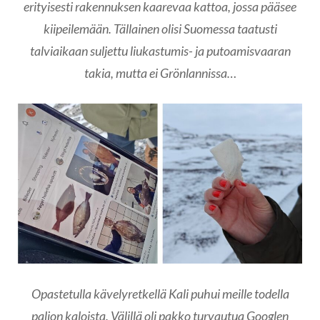
erityisesti rakennuksen kaarevaa kattoa, jossa pääsee
kiipeilemään. Tällainen olisi Suomessa taatusti
talviaikaan suljettu liukastumis- ja putoamisvaaran
takia, mutta ei Grönlannissa…
Opastetulla kävelyretkellä Kali puhui meille todella
paljon kaloista. Välillä oli pakko turvautua Googlen