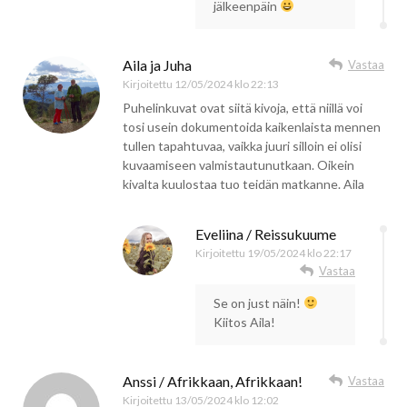
jälkeenpäin
Aila ja Juha
Vastaa
Kirjoitettu
12/05/2024 klo 22:13
Puhelinkuvat ovat siitä kivoja, että niillä voi
tosi usein dokumentoida kaikenlaista mennen
tullen tapahtuvaa, vaikka juuri silloin ei olisi
kuvaamiseen valmistautunutkaan. Oikein
kivalta kuulostaa tuo teidän matkanne. Aila
Eveliina / Reissukuume
Kirjoitettu
19/05/2024 klo 22:17
Vastaa
Se on just näin!
Kiitos Aila!
Anssi / Afrikkaan, Afrikkaan!
Vastaa
Kirjoitettu
13/05/2024 klo 12:02