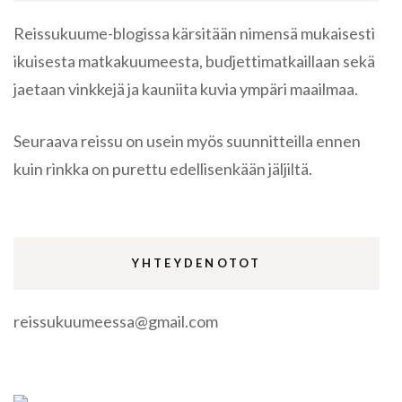
Reissukuume-blogissa kärsitään nimensä mukaisesti
ikuisesta matkakuumeesta, budjettimatkaillaan sekä
jaetaan vinkkejä ja kauniita kuvia ympäri maailmaa.
Seuraava reissu on usein myös suunnitteilla ennen
kuin rinkka on purettu edellisenkään jäljiltä.
YHTEYDENOTOT
reissukuumeessa@gmail.com