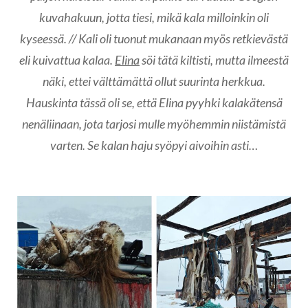
kuvahakuun, jotta tiesi, mikä kala milloinkin oli
kyseessä. // Kali oli tuonut mukanaan myös retkievästä
eli kuivattua kalaa.
Elina
söi tätä kiltisti, mutta ilmeestä
näki, ettei välttämättä ollut suurinta herkkua.
Hauskinta tässä oli se, että Elina pyyhki kalakätensä
nenäliinaan, jota tarjosi mulle myöhemmin niistämistä
varten. Se kalan haju syöpyi aivoihin asti…