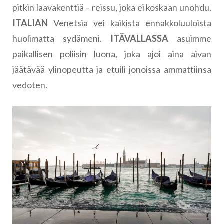
pitkin laavakenttiä – reissu, joka ei koskaan unohdu.
ITALIAN
Venetsia vei kaikista ennakkoluuloista
huolimatta sydämeni.
ITÄVALLASSA
asuimme
paikallisen poliisin luona, joka ajoi aina aivan
jäätävää ylinopeutta ja etuili jonoissa ammattiinsa
vedoten.