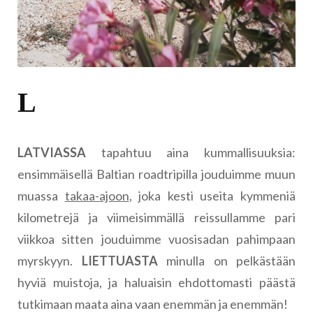
L
LATVIASSA
tapahtuu aina kummallisuuksia:
ensimmäisellä Baltian roadtripilla jouduimme muun
muassa
takaa-ajoon
, joka kesti useita kymmeniä
kilometrejä ja viimeisimmällä reissullamme pari
viikkoa sitten jouduimme vuosisadan pahimpaan
myrskyyn.
LIETTUASTA
minulla on pelkästään
hyviä muistoja, ja haluaisin ehdottomasti päästä
tutkimaan maata aina vaan enemmän ja enemmän!