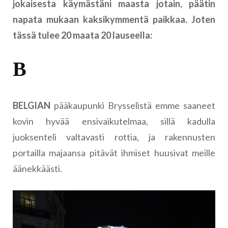
jokaisesta käymästäni maasta jotain, päätin
napata mukaan kaksikymmentä paikkaa. Joten
tässä tulee 20 maata 20 lauseella:
B
BELGIAN
pääkaupunki Brysselistä emme saaneet
kovin hyvää ensivaikutelmaa, sillä kadulla
juoksenteli valtavasti rottia, ja rakennusten
portailla majaansa pitävät ihmiset huusivat meille
äänekkäästi.