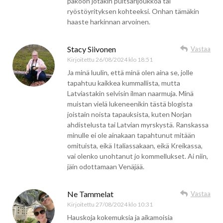
pakoon jotakin pultsarijoukkoa tai
ryöstöyrityksen kohteeksi. Onhan tämäkin
haaste harkinnan arvoinen.
Stacy Siivonen
Vastaa
Kirjoitettu
26/08/2024 klo 18:51
Ja minä luulin, että minä olen aina se, jolle
tapahtuu kaikkea kummallista, mutta
Latviastakin selvisin ilman naarmuja. Minä
muistan vielä lukeneenikin tästä blogista
joistain noista tapauksista, kuten Norjan
ahdistelusta tai Latvian myrskystä. Ranskassa
minulle ei ole ainakaan tapahtunut mitään
omituista, eikä Italiassakaan, eikä Kreikassa,
vai olenko unohtanut jo kommellukset. Ai niin,
jäin odottamaan Venäjää.
Ne Tammelat
Vastaa
Kirjoitettu
27/08/2024 klo 10:31
Hauskoja kokemuksia ja aikamoisia