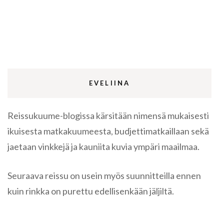
EVELIINA
Reissukuume-blogissa kärsitään nimensä mukaisesti
ikuisesta matkakuumeesta, budjettimatkaillaan sekä
jaetaan vinkkejä ja kauniita kuvia ympäri maailmaa.
Seuraava reissu on usein myös suunnitteilla ennen
kuin rinkka on purettu edellisenkään jäljiltä.