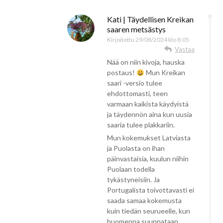
Kati | Täydellisen Kreikan
saaren metsästys
Kirjoitettu
29/08/2024 klo 8:05
Vastaa
Nää on niin kivoja, hauska
postaus!
Mun Kreikan
saari -versio tulee
ehdottomasti, teen
varmaan kaikista käydyistä
ja täydennön aina kun uusia
saaria tulee plakkariin.
Mun kokemukset Latviasta
ja Puolasta on ihan
päinvastaisia, kuulun niihin
Puolaan todella
tykästyneisiin. Ja
Portugalista toivottavasti ei
saada samaa kokemusta
kuin tiedän seurueelle, kun
huomenna suunnataan