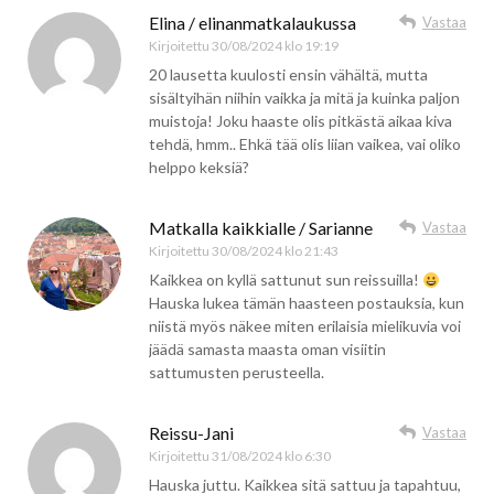
Elina / elinanmatkalaukussa
Vastaa
Kirjoitettu
30/08/2024 klo 19:19
20 lausetta kuulosti ensin vähältä, mutta
sisältyihän niihin vaikka ja mitä ja kuinka paljon
muistoja! Joku haaste olis pitkästä aikaa kiva
tehdä, hmm.. Ehkä tää olis liian vaikea, vai oliko
helppo keksiä?
Matkalla kaikkialle / Sarianne
Vastaa
Kirjoitettu
30/08/2024 klo 21:43
Kaikkea on kyllä sattunut sun reissuilla!
Hauska lukea tämän haasteen postauksia, kun
niistä myös näkee miten erilaisia mielikuvia voi
jäädä samasta maasta oman visiitin
sattumusten perusteella.
Reissu-Jani
Vastaa
Kirjoitettu
31/08/2024 klo 6:30
Hauska juttu. Kaikkea sitä sattuu ja tapahtuu,