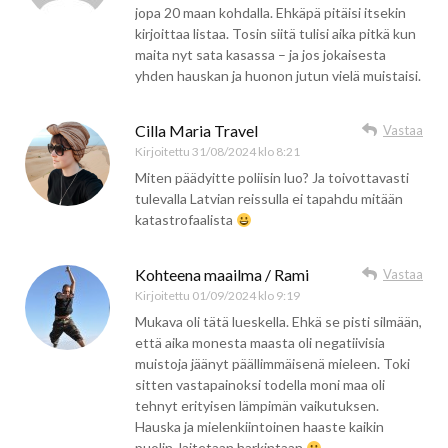
jopa 20 maan kohdalla. Ehkäpä pitäisi itsekin
kirjoittaa listaa. Tosin siitä tulisi aika pitkä kun
maita nyt sata kasassa – ja jos jokaisesta
yhden hauskan ja huonon jutun vielä muistaisi.
Cilla Maria Travel
Vastaa
Kirjoitettu
31/08/2024 klo 8:21
Miten päädyitte poliisin luo? Ja toivottavasti
tulevalla Latvian reissulla ei tapahdu mitään
katastrofaalista
Kohteena maailma / Rami
Vastaa
Kirjoitettu
01/09/2024 klo 9:19
Mukava oli tätä lueskella. Ehkä se pisti silmään,
että aika monesta maasta oli negatiivisia
muistoja jäänyt päällimmäisenä mieleen. Toki
sitten vastapainoksi todella moni maa oli
tehnyt erityisen lämpimän vaikutuksen.
Hauska ja mielenkiintoinen haaste kaikin
puolin, laitetaan harkintaan