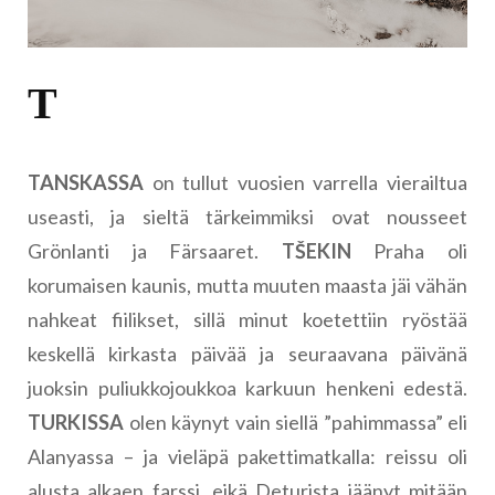
T
TANSKASSA
on tullut vuosien varrella vierailtua
useasti, ja sieltä tärkeimmiksi ovat nousseet
Grönlanti ja Färsaaret.
TŠEKIN
Praha oli
korumaisen kaunis, mutta muuten maasta jäi vähän
nahkeat fiilikset, sillä minut koetettiin ryöstää
keskellä kirkasta päivää ja seuraavana päivänä
juoksin puliukkojoukkoa karkuun henkeni edestä.
TURKISSA
olen käynyt vain siellä ”pahimmassa” eli
Alanyassa – ja vieläpä pakettimatkalla: reissu oli
alusta alkaen farssi, eikä Deturista jäänyt mitään