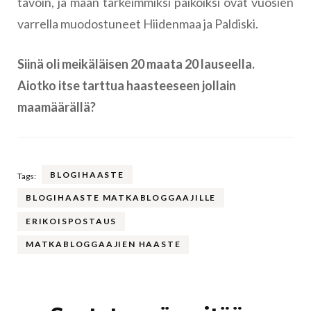
tavoin, ja maan tärkeimmiksi paikoiksi ovat vuosien
varrella muodostuneet Hiidenmaa ja Paldiski.
Siinä oli meikäläisen 20 maata 20 lauseella.
Aiotko itse tarttua haasteeseen jollain
maamäärällä?
BLOGIHAASTE
Tags:
BLOGIHAASTE MATKABLOGGAAJILLE
ERIKOISPOSTAUS
MATKABLOGGAAJIEN HAASTE