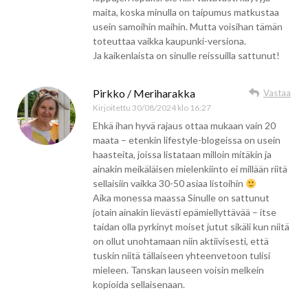
maita, koska minulla on taipumus matkustaa
usein samoihin maihin. Mutta voisihan tämän
toteuttaa vaikka kaupunki-versiona.
Ja kaikenlaista on sinulle reissuilla sattunut!
Pirkko / Meriharakka
Vastaa
Kirjoitettu
30/08/2024 klo 16:27
Ehkä ihan hyvä rajaus ottaa mukaan vain 20
maata – etenkin lifestyle-blogeissa on usein
haasteita, joissa listataan milloin mitäkin ja
ainakin meikäläisen mielenkiinto ei millään riitä
sellaisiin vaikka 30-50 asiaa listoihin
Aika monessa maassa Sinulle on sattunut
jotain ainakin lievästi epämiellyttävää – itse
taidan olla pyrkinyt moiset jutut sikäli kun niitä
on ollut unohtamaan niin aktiivisesti, että
tuskin niitä tällaiseen yhteenvetoon tulisi
mieleen. Tanskan lauseen voisin melkein
kopioida sellaisenaan.