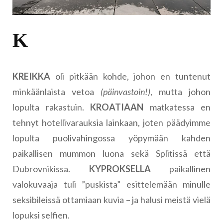
K
KREIKKA
oli pitkään kohde, johon en tuntenut
minkäänlaista vetoa
(päinvastoin!)
, mutta johon
lopulta rakastuin.
KROATIAAN
matkatessa en
tehnyt hotellivarauksia lainkaan, joten päädyimme
lopulta puolivahingossa yöpymään kahden
paikallisen mummon luona sekä Splitissä että
Dubrovnikissa.
KYPROKSELLA
paikallinen
valokuvaaja tuli ”puskista” esittelemään minulle
seksibileissä ottamiaan kuvia – ja halusi meistä vielä
lopuksi selfien.