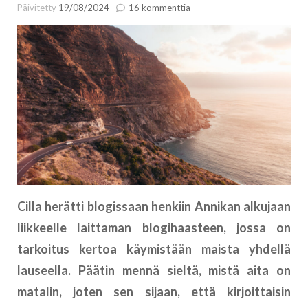
artikkeliin
Päivitetty
19/08/2024
16 kommenttia
20
maata
20
lauseella
Cilla
herätti blogissaan henkiin
Annikan
alkujaan
liikkeelle laittaman blogihaasteen, jossa on
tarkoitus kertoa käymistään maista yhdellä
lauseella. Päätin mennä sieltä, mistä aita on
matalin, joten sen sijaan, että kirjoittaisin