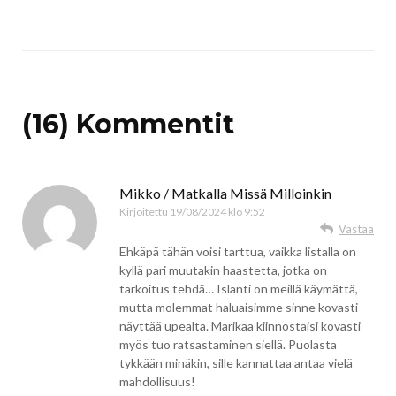
(16) Kommentit
Mikko / Matkalla Missä Milloinkin
Kirjoitettu
19/08/2024 klo 9:52
Vastaa
Ehkäpä tähän voisi tarttua, vaikka listalla on
kyllä pari muutakin haastetta, jotka on
tarkoitus tehdä… Islanti on meillä käymättä,
mutta molemmat haluaisimme sinne kovasti –
näyttää upealta. Marikaa kiinnostaisi kovasti
myös tuo ratsastaminen siellä. Puolasta
tykkään minäkin, sille kannattaa antaa vielä
mahdollisuus!