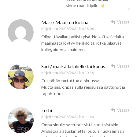
sinne road tripille.
Mari / Maailma kotina
Vastaa
Kirjoitettu
25/08/2024 klo 18:06
Olipa Itävallan poliisi tylsä. No kait kaikkialta
maailmasta löytyy henkilöitä, jotka pilaavat
kollegoidensa maineen.
Sari / matkalla lähelle tai kauas
Vastaa
Kirjoitettu
25/08/2024 klo 20:36
Tuli tähän tartuttua elokuussa.
Mutta siis, onpas sulla reissuissa sattunut ja
tapahtunut!
Terhi
Vastaa
Kirjoitettu
25/08/2024 klo 21:40
Onpa sinulle sattunut yhtä sun toistakin.
Ahdistaa ajatuskin että joutuisi juoksemaan