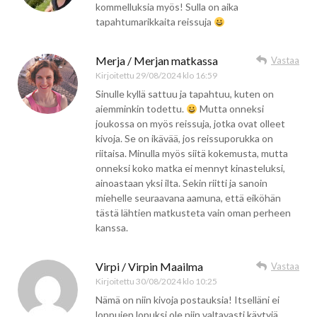
kommelluksia myös! Sulla on aika
tapahtumarikkaita reissuja
Merja / Merjan matkassa
Vastaa
Kirjoitettu
29/08/2024 klo 16:59
Sinulle kyllä sattuu ja tapahtuu, kuten on
aiemminkin todettu.
Mutta onneksi
joukossa on myös reissuja, jotka ovat olleet
kivoja. Se on ikävää, jos reissuporukka on
riitaisa. Minulla myös siitä kokemusta, mutta
onneksi koko matka ei mennyt kinasteluksi,
ainoastaan yksi ilta. Sekin riitti ja sanoin
miehelle seuraavana aamuna, että eiköhän
tästä lähtien matkusteta vain oman perheen
kanssa.
Virpi / Virpin Maailma
Vastaa
Kirjoitettu
30/08/2024 klo 10:25
Nämä on niin kivoja postauksia! Itselläni ei
loppujen lopuksi ole niin valtavasti käytyjä