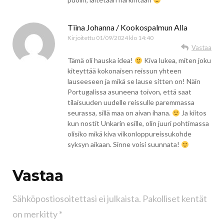
Tiina Johanna / Kookospalmun Alla
Kirjoitettu
01/09/2024 klo 14:40
Vastaa
Tämä oli hauska idea!
Kiva lukea, miten joku
kiteyttää kokonaisen reissun yhteen
lauseeseen ja mikä se lause sitten on! Näin
Portugalissa asuneena toivon, että saat
tilaisuuden uudelle reissulle paremmassa
seurassa, sillä maa on aivan ihana.
Ja kiitos
kun nostit Unkarin esille, olin juuri pohtimassa
olisiko mikä kiva viikonloppureissukohde
syksyn aikaan. Sinne voisi suunnata!
Vastaa
Sähköpostiosoitettasi ei julkaista.
Pakolliset kentät
on merkitty
*