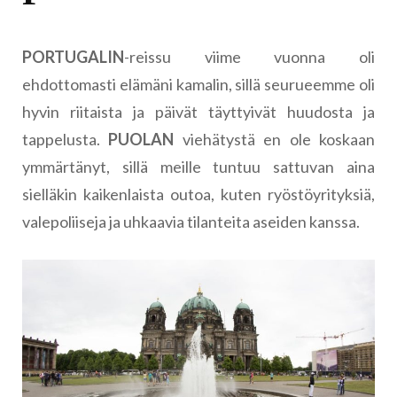
PORTUGALIN
-reissu viime vuonna oli
ehdottomasti elämäni kamalin, sillä seurueemme oli
hyvin riitaista ja päivät täyttyivät huudosta ja
tappelusta.
PUOLAN
viehätystä en ole koskaan
ymmärtänyt, sillä meille tuntuu sattuvan aina
sielläkin kaikenlaista outoa, kuten ryöstöyrityksiä,
valepoliiseja ja uhkaavia tilanteita aseiden kanssa.