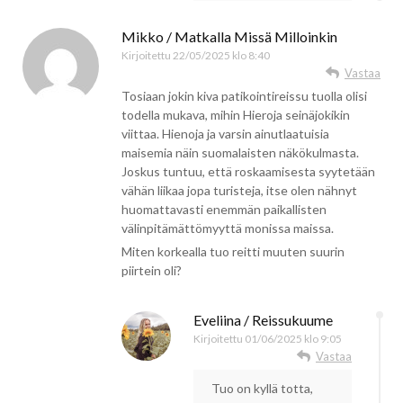
Mikko / Matkalla Missä Milloinkin
Kirjoitettu
22/05/2025 klo 8:40
Vastaa
Tosiaan jokin kiva patikointireissu tuolla olisi
todella mukava, mihin Hieroja seinäjokikin
viittaa. Hienoja ja varsin ainutlaatuisia
maisemia näin suomalaisten näkökulmasta.
Joskus tuntuu, että roskaamisesta syytetään
vähän liikaa jopa turisteja, itse olen nähnyt
huomattavasti enemmän paikallisten
välinpitämättömyyttä monissa maissa.
Miten korkealla tuo reitti muuten suurin
piirtein oli?
Eveliina / Reissukuume
Kirjoitettu
01/06/2025 klo 9:05
Vastaa
Tuo on kyllä totta,