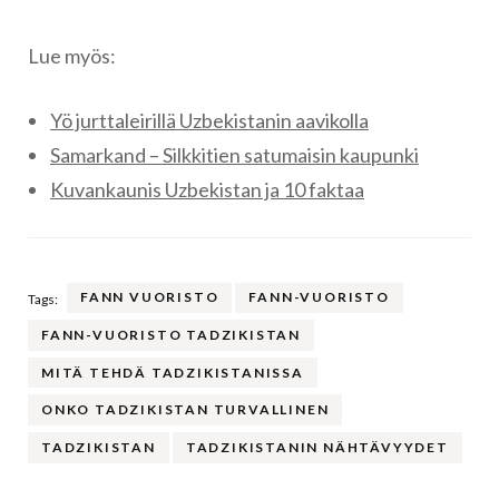
Lue myös:
Yö jurttaleirillä Uzbekistanin aavikolla
Samarkand – Silkkitien satumaisin kaupunki
Kuvankaunis Uzbekistan ja 10 faktaa
FANN VUORISTO
FANN-VUORISTO
Tags:
FANN-VUORISTO TADZIKISTAN
MITÄ TEHDÄ TADZIKISTANISSA
ONKO TADZIKISTAN TURVALLINEN
TADZIKISTAN
TADZIKISTANIN NÄHTÄVYYDET