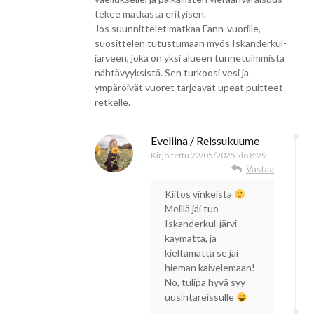
tekee matkasta erityisen.
Jos suunnittelet matkaa Fann-vuorille,
suosittelen tutustumaan myös Iskanderkul-
järveen, joka on yksi alueen tunnetuimmista
nähtävyyksistä. Sen turkoosi vesi ja
ympäröivät vuoret tarjoavat upeat puitteet
retkelle.
Eveliina / Reissukuume
Kirjoitettu
22/05/2025 klo 8:29
Vastaa
Kiitos vinkeistä
Meillä jäi tuo
Iskanderkul-järvi
käymättä, ja
kieltämättä se jäi
hieman kaivelemaan!
No, tulipa hyvä syy
uusintareissulle