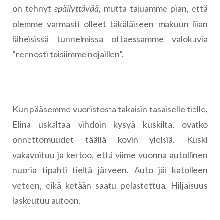
on tehnyt
epäilyttävää
, mutta tajuamme pian, että
olemme varmasti olleet täkäläiseen makuun liian
läheisissä tunnelmissa ottaessamme valokuvia
”rennosti toisiimme nojaillen”.
Kun pääsemme vuoristosta takaisin tasaiselle tielle,
Elina uskaltaa vihdoin kysyä kuskilta, ovatko
onnettomuudet täällä kovin yleisiä. Kuski
vakavoituu ja kertoo, että viime vuonna autollinen
nuoria tipahti tieltä järveen. Auto jäi katolleen
veteen, eikä ketään saatu pelastettua. Hiljaisuus
laskeutuu autoon.