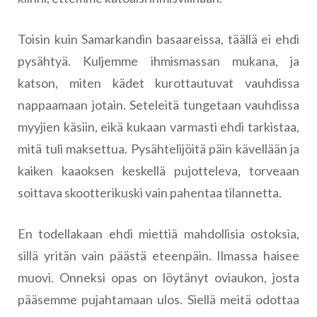
Toisin kuin Samarkandin basaareissa, täällä ei ehdi
pysähtyä. Kuljemme ihmismassan mukana, ja
katson, miten kädet kurottautuvat vauhdissa
nappaamaan jotain. Seteleitä tungetaan vauhdissa
myyjien käsiin, eikä kukaan varmasti ehdi tarkistaa,
mitä tuli maksettua. Pysähtelijöitä päin kävellään ja
kaiken kaaoksen keskellä pujotteleva, torveaan
soittava skootterikuski vain pahentaa tilannetta.
En todellakaan ehdi miettiä mahdollisia ostoksia,
sillä yritän vain päästä eteenpäin. Ilmassa haisee
muovi. Onneksi opas on löytänyt oviaukon, josta
pääsemme pujahtamaan ulos. Siellä meitä odottaa