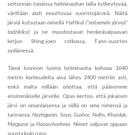
seitsemän toisiinsa helminauhan lailla kytkeytyvää,
väriltään alati muuttuvaa vuoristojärveä. Näitä
järviä kutsutaan nimellä Haftkul
(”seitsemän järveä”
tadzikiksi)
ja ne muodostavat henkeäsalpaavan
ketjun Shing-joen rotkossa, Fann-vuorten
sydämessä.
Tämä luonnon luoma helminauha kohoaa 1640
metrin korkeudelta aina lähes 2400 metriin asti,
enkä malta millään odottaa, että pääsemme
ensimmäiselle järvelle. Opas kertoo, että jokainen
järvi on omanlaisensa ja niillä on oma nimensä ja
tarinansa.
Nezhigonin, Soya, Gushor, Nofin, Khurdak,
Marguzor
ja
Hazorchashma
. Nimet soljuvat oppaan
suusta kuin runo.