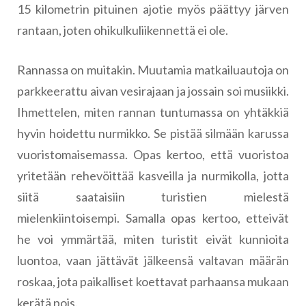
15 kilometrin pituinen ajotie myös päättyy järven
rantaan, joten ohikulkuliikennettä ei ole.
Rannassa on muitakin. Muutamia matkailuautoja on
parkkeerattu aivan vesirajaan ja jossain soi musiikki.
Ihmettelen, miten rannan tuntumassa on yhtäkkiä
hyvin hoidettu nurmikko. Se pistää silmään karussa
vuoristomaisemassa. Opas kertoo, että vuoristoa
yritetään rehevöittää kasveilla ja nurmikolla, jotta
siitä saataisiin turistien mielestä
mielenkiintoisempi. Samalla opas kertoo, etteivät
he voi ymmärtää, miten turistit eivät kunnioita
luontoa, vaan jättävät jälkeensä valtavan määrän
roskaa, jota paikalliset koettavat parhaansa mukaan
kerätä pois.