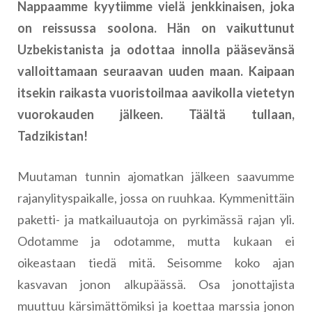
Nappaamme kyytiimme vielä jenkkinaisen, joka
on reissussa soolona. Hän on vaikuttunut
Uzbekistanista ja odottaa innolla pääsevänsä
valloittamaan seuraavan uuden maan. Kaipaan
itsekin raikasta vuoristoilmaa aavikolla vietetyn
vuorokauden jälkeen. Täältä tullaan,
Tadzikistan!
Muutaman tunnin ajomatkan jälkeen saavumme
rajanylityspaikalle, jossa on ruuhkaa. Kymmenittäin
paketti- ja matkailuautoja on pyrkimässä rajan yli.
Odotamme ja odotamme, mutta kukaan ei
oikeastaan tiedä mitä. Seisomme koko ajan
kasvavan jonon alkupäässä. Osa jonottajista
muuttuu kärsimättömiksi ja koettaa marssia jonon