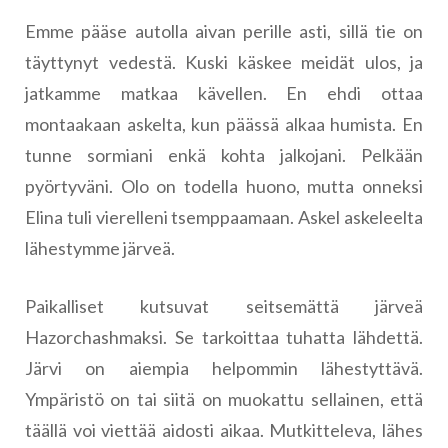
Emme pääse autolla aivan perille asti, sillä tie on
täyttynyt vedestä. Kuski käskee meidät ulos, ja
jatkamme matkaa kävellen. En ehdi ottaa
montaakaan askelta, kun päässä alkaa humista. En
tunne sormiani enkä kohta jalkojani. Pelkään
pyörtyväni. Olo on todella huono, mutta onneksi
Elina tuli vierelleni tsemppaamaan. Askel askeleelta
lähestymme järveä.
Paikalliset kutsuvat seitsemättä järveä
Hazorchashmaksi. Se tarkoittaa tuhatta lähdettä.
Järvi on aiempia helpommin lähestyttävä.
Ympäristö on tai siitä on muokattu sellainen, että
täällä voi viettää aidosti aikaa. Mutkitteleva, lähes