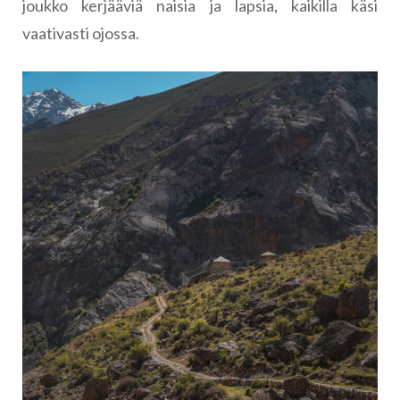
joukko kerjääviä naisia ja lapsia, kaikilla käsi
vaativasti ojossa.