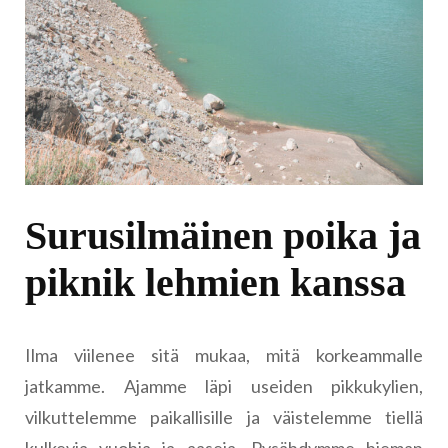
Surusilmäinen poika ja
piknik lehmien kanssa
Ilma viilenee sitä mukaa, mitä korkeammalle
jatkamme. Ajamme läpi useiden pikkukylien,
vilkuttelemme paikallisille ja väistelemme tiellä
kulkevia vuohia ja aaseja. Pysähdymme hieman