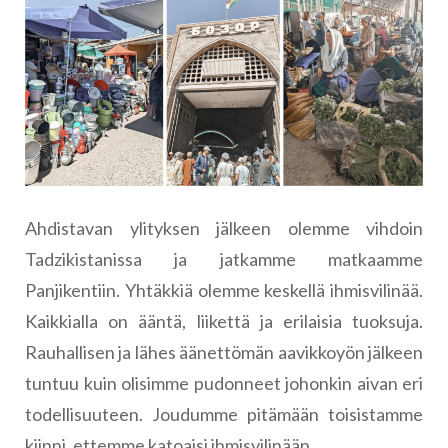
Ahdistavan ylityksen jälkeen olemme vihdoin
Tadzikistanissa ja jatkamme matkaamme
Panjikentiin. Yhtäkkiä olemme keskellä ihmisvilinää.
Kaikkialla on ääntä, liikettä ja erilaisia tuoksuja.
Rauhallisen ja lähes äänettömän aavikkoyön jälkeen
tuntuu kuin olisimme pudonneet johonkin aivan eri
todellisuuteen. Joudumme pitämään toisistamme
kiinni, ettemme katoaisi ihmisvilinään.