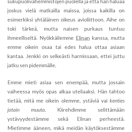
sukupuolivähemmistöjen puolella ja että hän haluaa
joskus vielä matkailla maissa, joissa kaikilla on
esimerkiksi yhtäläinen oikeus avioliittoon. Aihe on
toki tärkeä, mutta naisen purkaus tuntuu
ihmeelliseltä. Nyökkäilemme
Elinan
kanssa, mutta
emme oikein osaa tai edes halua ottaa asiaan
kantaa. Jenkki on selkeästi harmissaan, ettei juttu
jatku sen pidemmälle.
Emme mieti asiaa sen enempää, mutta jossain
vaiheessa myös opas alkaa uteliaaksi. Hän tahtoo
tietää, mitä me oikein olemme, ystäviä vai
kenties
jotain muuta
. Kiirehdimme selittämään
ystävyydestämme sekä Elinan perheestä.
Mietimme ääneen, mikä meidän käytöksestämme