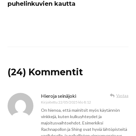
puhelinkuvien kautta
(24) Kommentit
Hieroja seinäjoki
Vastaa
Kirjoitettu
22/05/2025 klo 8:12
On hienoa, että mainitsit myös käytännön
vinkkejä, kuten kulkuyhteydet ja
majoitusvaihtoehdot. Esimerkiksi
Rachnapollon ja Shing ovat hyviä lähtöpisteitä
vaellukselle, ja paikallisten vieraanvaraisuus