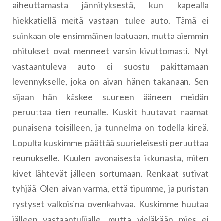
aiheuttamasta jännityksestä, kun kapealla
hiekkatiellä meitä vastaan tulee auto. Tämä ei
suinkaan ole ensimmäinen laatuaan, mutta aiemmin
ohitukset ovat menneet varsin kivuttomasti. Nyt
vastaantuleva auto ei suostu pakittamaan
levennykselle, joka on aivan hänen takanaan. Sen
sijaan hän käskee suureen ääneen meidän
peruuttaa tien reunalle. Kuskit huutavat naamat
punaisena toisilleen, ja tunnelma on todella kireä.
Lopulta kuskimme päättää suurieleisesti peruuttaa
reunukselle. Kuulen avonaisesta ikkunasta, miten
kivet lähtevät jälleen sortumaan. Renkaat sutivat
tyhjää. Olen aivan varma, että tipumme, ja puristan
rystyset valkoisina ovenkahvaa. Kuskimme huutaa
jälleen vastaantulijalle, mutta vieläkään mies ei