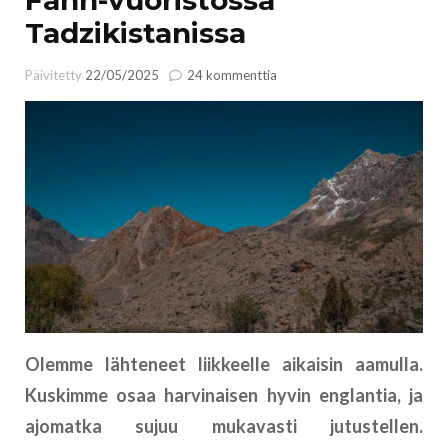
Tadzikistanissa
artikkeliin
Päivitetty
22/05/2025
24 kommenttia
Fann-
vuoristossa
Tadzikistanissa
Olemme lähteneet liikkeelle aikaisin aamulla.
Kuskimme osaa harvinaisen hyvin englantia, ja
ajomatka sujuu mukavasti jutustellen.