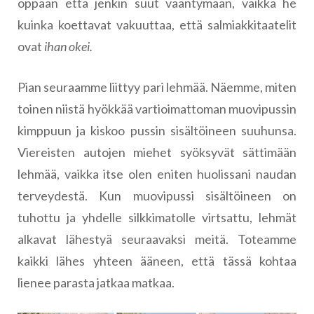
oppaan että jenkin suut vääntymään, vaikka he
kuinka koettavat vakuuttaa, että salmiakkitaatelit
ovat
ihan okei.
Pian seuraamme liittyy pari lehmää. Näemme, miten
toinen niistä hyökkää vartioimattoman muovipussin
kimppuun ja kiskoo pussin sisältöineen suuhunsa.
Viereisten autojen miehet syöksyvät sättimään
lehmää, vaikka itse olen eniten huolissani naudan
terveydestä. Kun muovipussi sisältöineen on
tuhottu ja yhdelle silkkimatolle virtsattu, lehmät
alkavat lähestyä seuraavaksi meitä. Toteamme
kaikki lähes yhteen ääneen, että tässä kohtaa
lienee parasta jatkaa matkaa.