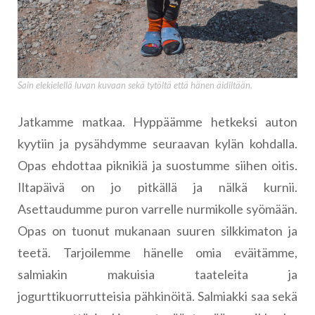
Sain elekielellä luvan kuvaan sekä tytöltä että hänen äidiltään.
Jatkamme matkaa. Hyppäämme hetkeksi auton
kyytiin ja pysähdymme seuraavan kylän kohdalla.
Opas ehdottaa piknikiä ja suostumme siihen oitis.
Iltapäivä on jo pitkällä ja nälkä kurnii.
Asettaudumme puron varrelle nurmikolle syömään.
Opas on tuonut mukanaan suuren silkkimaton ja
teetä. Tarjoilemme hänelle omia eväitämme,
salmiakin makuisia taateleita ja
jogurttikuorrutteisia pähkinöitä. Salmiakki saa sekä