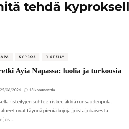
itä tehdä kyproksel
Kaukasia
Hollanti
Amsterda
Tadzikistan
Iso-Britannia
Fann-vuoristo
Skotlanti
Turkki
Islanti
Alanya
Uzbekistan
Italia
NAPA
KYPROS
RISTEILY
Kyzylkum
Venetsia
Itävalta
etki Ayia Napassa: luolia ja turkoosia
Samarkand
Kreikka
artikkeliin
Kreeta
25/06/2024
13 kommenttia
Veneretki
Kroatia
ella risteilyjen suhteen iskee äkkiä runsaudenpula.
Ayia
Napassa:
lueet ovat täynnä pieniä kojuja, joista jokaisesta
luolia
Kypros
 jos …
ja
Ayia Napa
turkoosia
Latvia