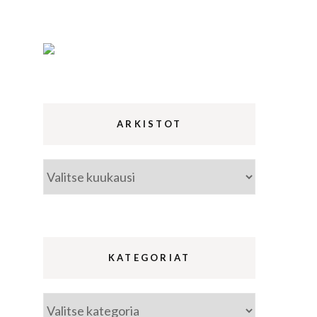
ina
a
ARKISTOT
Arkistot
KATEGORIAT
Kategoriat