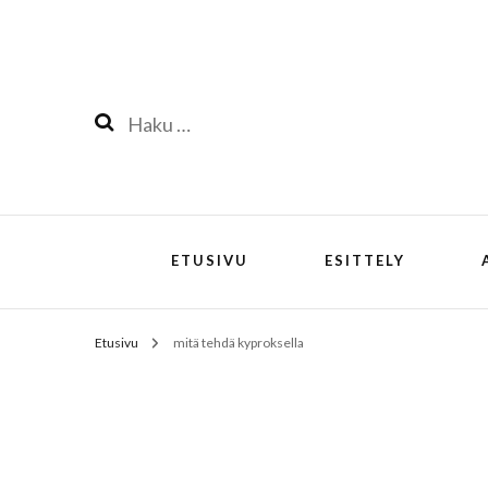
Haku:
ETUSIVU
ESITTELY
Etusivu
mitä tehdä kyproksella