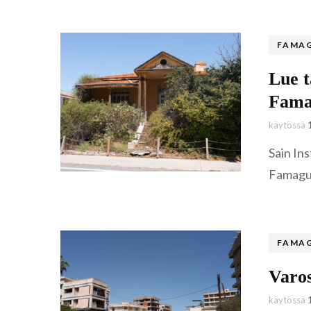
FAMA
Lue t
Fama
käytössä
Sain Ins
Famagus
FAMA
Varo
käytössä