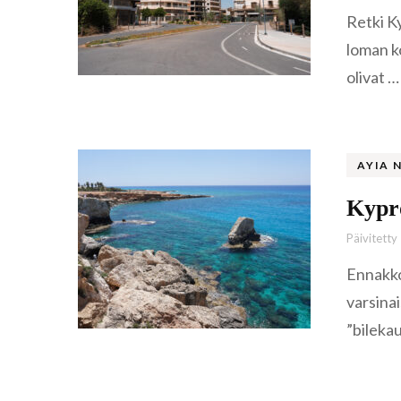
Retki Ky
loman k
olivat …
AYIA 
Kypro
Päivitetty
Ennakko
varsina
”bileka