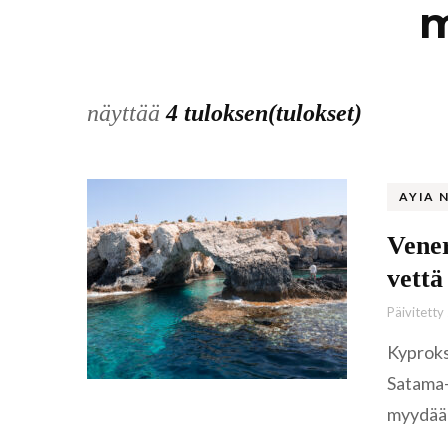
m
näyttää
4 tuloksen(tulokset)
AYIA 
Vener
vettä
Päivitetty
Kyproks
Satama-a
myydään