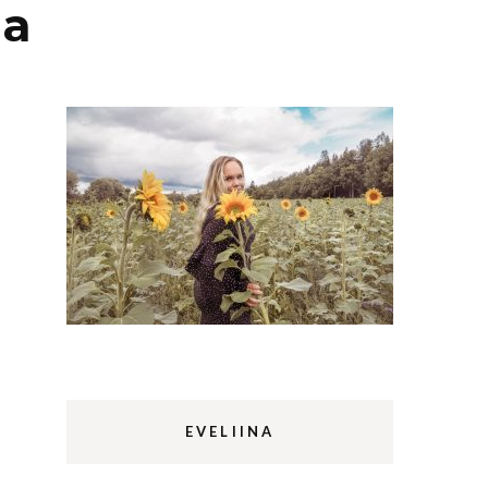
la
Lappi
m
Sermermiut
luontopolku
Edinburgh
vaellus
Rethymnon
EVELIINA