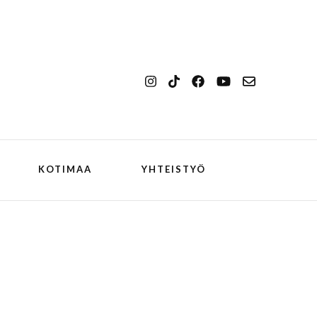
KOTIMAA
YHTEISTYÖ
kansallismaisema
Ilulissat
kansallispuisto
Kangerlussuaq
koiran kanssa
ch
Oqaatsut