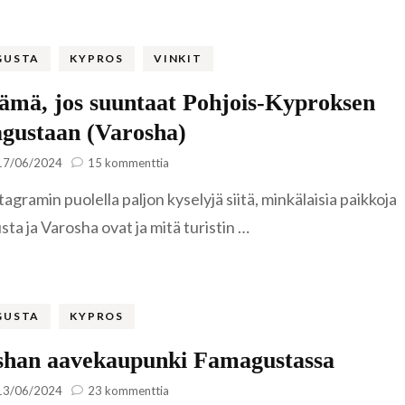
vettä
Famagusta
Riika
Liettua
GUSTA
KYPROS
VINKIT
Klaipėda
Norja
ämä, jos suuntaat Pohjois-Kyproksen
Nida
Leknes
gustaan (Varosha)
Portugali
Šiauliai
Lofootit
Serra de Ai
artikkeliin
17/06/2024
15 kommenttia
Lue
Puola
tagramin puolella paljon kyselyjä siitä, minkälaisia paikkoja
tämä,
Lyngen
Sintra
Gdansk
jos
ta ja Varosha ovat ja mitä turistin …
Romania
suuntaat
Pohjois-
Reinebrin
Brasov
Kyproksen
Ruotsi
Famagustaan
Bukarest
Tukholma
(Varosha)
GUSTA
KYPROS
Saksa
Sinaia
Visby
Berliini
shan aavekaupunki Famagustassa
Slovenia
artikkeliin
13/06/2024
23 kommenttia
Bled