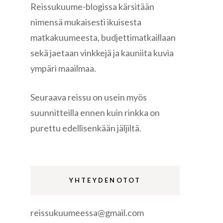
Reissukuume-blogissa kärsitään
nimensä mukaisesti ikuisesta
matkakuumeesta, budjettimatkaillaan
sekä jaetaan vinkkejä ja kauniita kuvia
ympäri maailmaa.
re
Seuraava reissu on usein myös
suunnitteilla ennen kuin rinkka on
purettu edellisenkään jäljiltä.
gen
YHTEYDENOTOT
reissukuumeessa@gmail.com