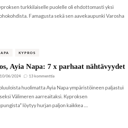
Varoshan
Tanska
proksen turkkilaiselle puolelle oli ehdottomasti yksi
aavekaupunki
Ljubljana
Färsaaret
Famagustassa
ohokohdista. Famagusta sekä sen aavekaupunki Varosha
Tšekki
Kööpenham
Kutná Hor
Unkari
Praha
Budapest
Viro
NAPA
KYPROS
Hiidenmaa
s, Ayia Napa: 7 x parhaat nähtävyydet
Keila
artikkeliin
10/06/2024
13 kommenttia
Kypros,
Kopli
luuloista huolimatta Ayia Napa ympäristöineen paljastui
Ayia
Napa:
iseksi Välimeren aarreaitaksi. Kyproksen
7
Tallinna
upungista” löytyy hurjan paljon kaikkea …
x
parhaat
Türisalu
nähtävyydet