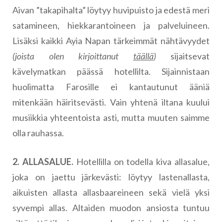
Aivan ”takapihalta” löytyy huvipuisto ja edestä meri
satamineen, hiekkarantoineen ja palveluineen.
Lisäksi kaikki Ayia Napan tärkeimmät nähtävyydet
(joista olen kirjoittanut
täällä
)
sijaitsevat
kävelymatkan päässä hotellilta. Sijainnistaan
huolimatta Farosille ei kantautunut ääniä
mitenkään häiritsevästi. Vain yhtenä iltana kuului
musiikkia yhteentoista asti, mutta muuten saimme
olla rauhassa.
2. ALLASALUE.
Hotellilla on todella kiva allasalue,
joka on jaettu järkevästi: löytyy lastenallasta,
aikuisten allasta allasbaareineen sekä vielä yksi
syvempi allas. Altaiden muodon ansiosta tuntuu