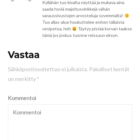
Kyllähän tuo kivalta näyttää ja mukava aina
saada hyviä majoitusvinkkejä vähän
varaussivustojen arvosteluja syvemmältä!
Tuo allas-alue houkuttelee eniten tällaista
vesipetoa, heh
Täytyy pistää korvan taakse
tämä jos joskus tuonne reissuun eksyn.
Vastaa
Sähköpostiosoitettasi ei julkaista.
Pakolliset kentät
on merkitty
*
Kommentoi