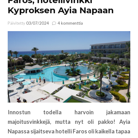
Kyproksen Ayia Napaan
artikkeliin
Päivitetty
03/07/2024
4 kommenttia
Faros,
hotellivinkki
Kyproksen
Ayia
Napaan
Innostun todella harvoin jakamaan
majoitusvinkkejä, mutta nyt oli pakko! Ayia
Napassa sijaitseva hotelli Faros oli kaikella tapaa