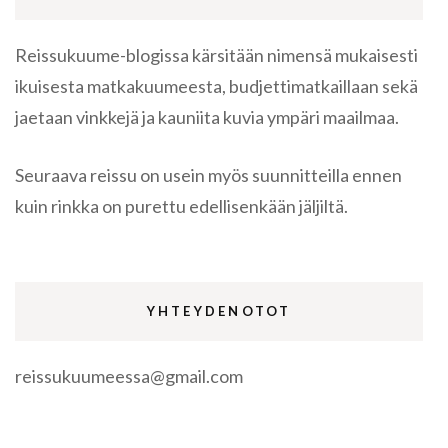
Reissukuume-blogissa kärsitään nimensä mukaisesti
ikuisesta matkakuumeesta, budjettimatkaillaan sekä
jaetaan vinkkejä ja kauniita kuvia ympäri maailmaa.
Seuraava reissu on usein myös suunnitteilla ennen
kuin rinkka on purettu edellisenkään jäljiltä.
YHTEYDENOTOT
reissukuumeessa@gmail.com