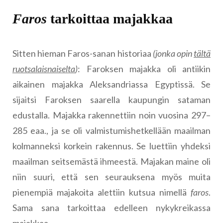
Faros
tarkoittaa majakkaa
Sitten hieman Faros-sanan historiaa
(jonka opin
tältä
ruotsalaisnaiselta
)
: Faroksen majakka oli antiikin
aikainen majakka Aleksandriassa Egyptissä. Se
sijaitsi Faroksen saarella kaupungin sataman
edustalla. Majakka rakennettiin noin vuosina 297–
285 eaa., ja se oli valmistumishetkellään maailman
kolmanneksi korkein rakennus. Se luettiin yhdeksi
maailman seitsemästä ihmeestä. Majakan maine oli
niin suuri, että sen seurauksena myös muita
pienempiä majakoita alettiin kutsua nimellä
faros
.
Sama sana tarkoittaa edelleen nykykreikassa
majakkaa.