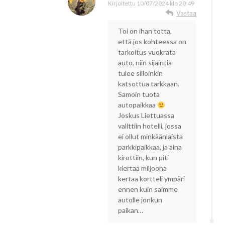
Kirjoitettu
10/07/2024 klo 20:49
Vastaa
Toi on ihan totta,
että jos kohteessa on
tarkoitus vuokrata
auto, niin sijaintia
tulee silloinkin
katsottua tarkkaan.
Samoin tuota
autopaikkaa
Joskus Liettuassa
valittiin hotelli, jossa
ei ollut minkäänlaista
parkkipaikkaa, ja aina
kirottiin, kun piti
kiertää miljoona
kertaa kortteli ympäri
ennen kuin saimme
autolle jonkun
paikan…