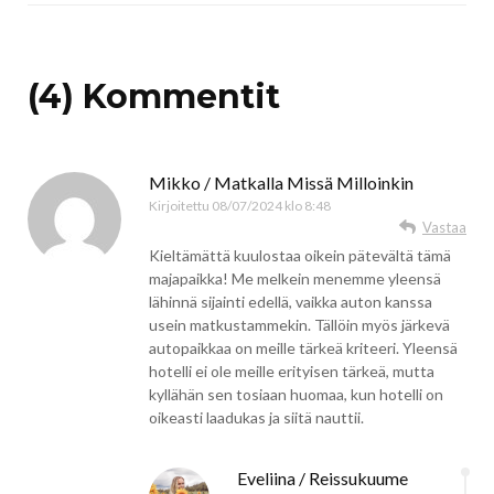
(4) Kommentit
Mikko / Matkalla Missä Milloinkin
Kirjoitettu
08/07/2024 klo 8:48
Vastaa
Kieltämättä kuulostaa oikein pätevältä tämä
majapaikka! Me melkein menemme yleensä
lähinnä sijainti edellä, vaikka auton kanssa
usein matkustammekin. Tällöin myös järkevä
autopaikkaa on meille tärkeä kriteeri. Yleensä
hotelli ei ole meille erityisen tärkeä, mutta
kyllähän sen tosiaan huomaa, kun hotelli on
oikeasti laadukas ja siitä nauttii.
Eveliina / Reissukuume