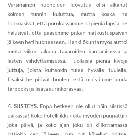
Varsinainen huoneiden luovutus olisi alkanut
kolmen tunnin kuluttua, mutta koska he
huomasivat, että porukassamme oli pieniä lapsia, he
halusivat, että pääsemme pitkän matkustuspäivän
jälkeen heti huoneeseen. Henkilökunta myös auttoi
meitä viikon aikana tavaroiden kantamisessa ja
lasten viihdyttämisessä. Tuollaisia pieniä kivoja
juttuja, joista kuitenkin tulee hyvälle tuulelle.
Lisäksi he pitivät huolen, että muistimme juoda
tarpeeksi ja lisätä aurinkorasvaa.
4. SIISTEYS.
Enpä hetkeen ole ollut näin siistissä
paikassa! Koko hotelli ikkunoita myöden puunattiin
joka päivä, ja koko ajan joku oli kiillottamassa
lattioita sen jälkeen, kun olit kävellyt ohitse.