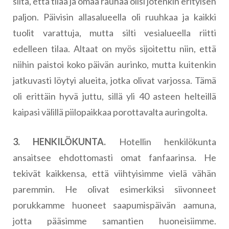
siltä, että tilaa ja omaa rauhaa olisi jotenkin erityisen
paljon. Päivisin allasalueella oli ruuhkaa ja kaikki
tuolit varattuja, mutta silti vesialueella riitti
edelleen tilaa. Altaat on myös sijoitettu niin, että
niihin paistoi koko päivän aurinko, mutta kuitenkin
jatkuvasti löytyi alueita, jotka olivat varjossa. Tämä
oli erittäin hyvä juttu, sillä yli 40 asteen helteillä
kaipasi välillä piilopaikkaa porottavalta auringolta.
3. HENKILÖKUNTA.
Hotellin henkilökunta
ansaitsee ehdottomasti omat fanfaarinsa. He
tekivät kaikkensa, että viihtyisimme vielä vähän
paremmin. He olivat esimerkiksi siivonneet
porukkamme huoneet saapumispäivän aamuna,
jotta pääsimme samantien huoneisiimme.