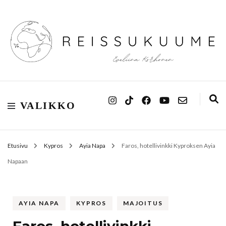
Reissukuume
VALIKKO
Etusivu
Kypros
Ayia Napa
Faros, hotellivinkki Kyproksen Ayia
Napaan
AYIA NAPA
KYPROS
MAJOITUS
Faros, hotellivinkki