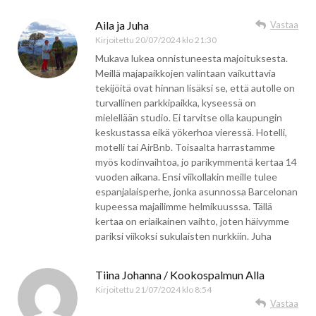
Aila ja Juha
Vastaa
Kirjoitettu
20/07/2024 klo 21:30
Mukava lukea onnistuneesta majoituksesta.
Meillä majapaikkojen valintaan vaikuttavia
tekijöitä ovat hinnan lisäksi se, että autolle on
turvallinen parkkipaikka, kyseessä on
mielellään studio. Ei tarvitse olla kaupungin
keskustassa eikä yökerhoa vieressä. Hotelli,
motelli tai AirBnb. Toisaalta harrastamme
myös kodinvaihtoa, jo parikymmentä kertaa 14
vuoden aikana. Ensi viikollakin meille tulee
espanjalaisperhe, jonka asunnossa Barcelonan
kupeessa majailimme helmikuusssa. Tällä
kertaa on eriaikainen vaihto, joten häivymme
pariksi viikoksi sukulaisten nurkkiin. Juha
Tiina Johanna / Kookospalmun Alla
Kirjoitettu
21/07/2024 klo 8:54
Vastaa