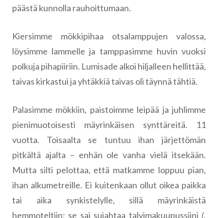
päästä kunnolla rauhoittumaan.
Kiersimme mökkipihaa otsalamppujen valossa,
löysimme lammelle ja tamppasimme huvin vuoksi
polkuja pihapiiriin. Lumisade alkoi hiljalleen hellittää,
taivas kirkastui ja yhtäkkiä taivas oli täynnä tähtiä.
Palasimme mökkiin, paistoimme leipää ja juhlimme
pienimuotoisesti mäyrinkäisen synttäreitä. 11
vuotta. Toisaalta se tuntuu ihan järjettömän
pitkältä ajalta – enhän ole vanha vielä itsekään.
Mutta silti pelottaa, että matkamme loppuu pian,
ihan alkumetreille. Ei kuitenkaan ollut oikea paikka
tai aika synkistelylle, sillä mäyrinkäistä
hemmoteltiin: se sai sujahtaa talvimakuupussiini
(,