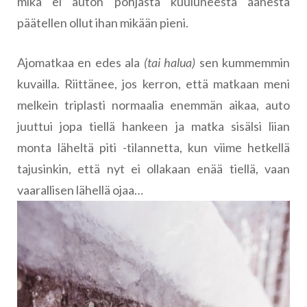
mikä ei auton pohjasta kuuluneesta äänestä
päätellen ollut ihan mikään pieni.
Ajomatkaa en edes ala
(tai halua)
sen kummemmin
kuvailla. Riittänee, jos kerron, että matkaan meni
melkein triplasti normaalia enemmän aikaa, auto
juuttui jopa tiellä hankeen ja matka sisälsi liian
monta läheltä piti -tilannetta, kun viime hetkellä
tajusinkin, että nyt ei ollakaan enää tiellä, vaan
vaarallisen lähellä ojaa…