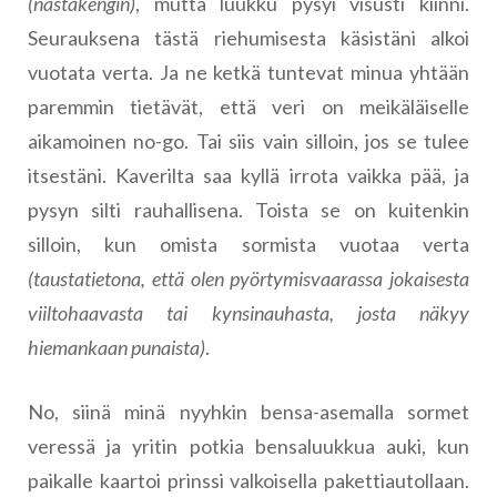
(nastakengin)
, mutta luukku pysyi visusti kiinni.
Seurauksena tästä riehumisesta käsistäni alkoi
vuotata verta. Ja ne ketkä tuntevat minua yhtään
paremmin tietävät, että veri on meikäläiselle
aikamoinen no-go. Tai siis vain silloin, jos se tulee
itsestäni. Kaverilta saa kyllä irrota vaikka pää, ja
pysyn silti rauhallisena. Toista se on kuitenkin
silloin, kun omista sormista vuotaa verta
(taustatietona, että olen pyörtymisvaarassa jokaisesta
viiltohaavasta tai kynsinauhasta, josta näkyy
hiemankaan punaista)
.
No, siinä minä nyyhkin bensa-asemalla sormet
veressä ja yritin potkia bensaluukkua auki, kun
paikalle kaartoi prinssi valkoisella pakettiautollaan.