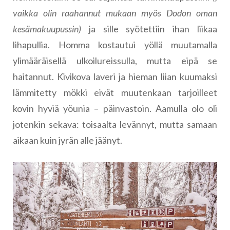
vaikka olin raahannut mukaan myös Dodon oman
kesämakuupussin)
ja sille syötettiin ihan liikaa
lihapullia. Homma kostautui yöllä muutamalla
ylimääräisellä ulkoilureissulla, mutta eipä se
haitannut. Kivikova laveri ja hieman liian kuumaksi
lämmitetty mökki eivät muutenkaan tarjoilleet
kovin hyviä yöunia – päinvastoin. Aamulla olo oli
jotenkin sekava: toisaalta levännyt, mutta samaan
aikaan kuin jyrän alle jäänyt.