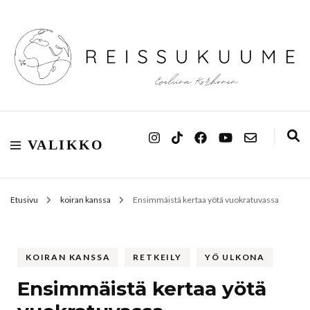
Reissukuume
VALIKKO
Etusivu
koiran kanssa
Ensimmäistä kertaa yötä vuokratuvassa
KOIRAN KANSSA
RETKEILY
YÖ ULKONA
Ensimmäistä kertaa yötä