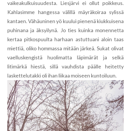
vaikeakulkuisuudesta. Liesjärvi ei ollut poikkeus.
Kahlasimme hangessa välillä mäyräkoiraa sylissä
kantaen. Vähäuninen yö kuului pienenä kiukkuisena
puhinana ja äksyilynä. Jo ties kuinka monennetta
kertaa pitkospuulta harhaan astuttuani aloin taas
miettiä, oliko hommassa mitään järkeä. Sukat olivat
vaelluskengistä huolimatta läpimärät ja selkä
litimärkä hiestä, sillä vauhdista päälle heitetty
laskettelutakki oli ihan liikaa moiseen kuntoiluun.