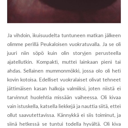
Ja vihdoin, ikuisuudelta tuntuneen matkan jälkeen
olimme perillä Peukaloisen vuokratuvalla. Ja se oli
juuri niin söpö kuin olin storyjen perusteella
ajatellutkin. Kompakti, muttei lainkaan pieni tai
ahdas. Sellainen mummonmökki, jossa olo oli heti
kovin kotoisa. Edelliset vuokralaiset olivat tehneet
jättimäisen kasan halkoja valmiiksi, joten niistä ei
tarvinnut huolehtia missään vaiheessa. Oli kivaa
vain istuskella, katsella liekkejä ja nauttia siitä, ettei
ollut saavutettavissa. Kännykkä ei siis toiminut, ja
siinä hetkessä se tuntui todella hyvältä. Oli kiva