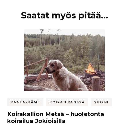
Artikkelien
Saatat myös pitää...
selaus
KANTA-HÄME
KOIRAN KANSSA
SUOMI
Koirakallion Metsä – huoletonta
koirailua Jokioisilla