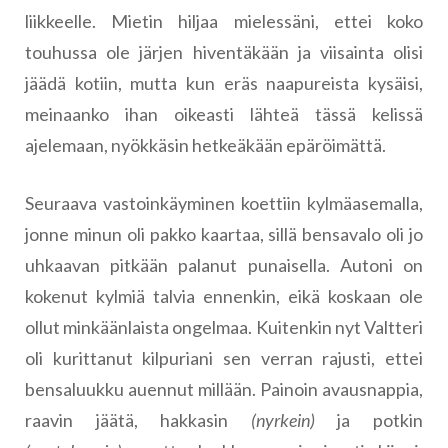
liikkeelle. Mietin hiljaa mielessäni, ettei koko
touhussa ole järjen hiventäkään ja viisainta olisi
jäädä kotiin, mutta kun eräs naapureista kysäisi,
meinaanko ihan oikeasti lähteä tässä kelissä
ajelemaan, nyökkäsin hetkeäkään epäröimättä.
Seuraava vastoinkäyminen koettiin kylmäasemalla,
jonne minun oli pakko kaartaa, sillä bensavalo oli jo
uhkaavan pitkään palanut punaisella. Autoni on
kokenut kylmiä talvia ennenkin, eikä koskaan ole
ollut minkäänlaista ongelmaa. Kuitenkin nyt Valtteri
oli kurittanut kilpuriani sen verran rajusti, ettei
bensaluukku auennut millään. Painoin avausnappia,
raavin jäätä, hakkasin
(nyrkein)
ja potkin