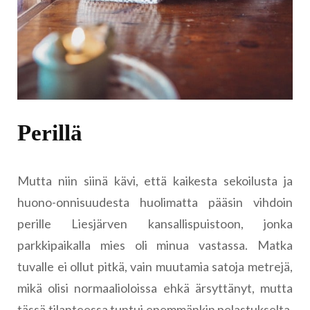
Perillä
Mutta niin siinä kävi, että kaikesta sekoilusta ja
huono-onnisuudesta huolimatta pääsin vihdoin
perille Liesjärven kansallispuistoon, jonka
parkkipaikalla mies oli minua vastassa. Matka
tuvalle ei ollut pitkä, vain muutamia satoja metrejä,
mikä olisi normaalioloissa ehkä ärsyttänyt, mutta
tässä tilanteessa tuntui enemmänkin pelastukselta.