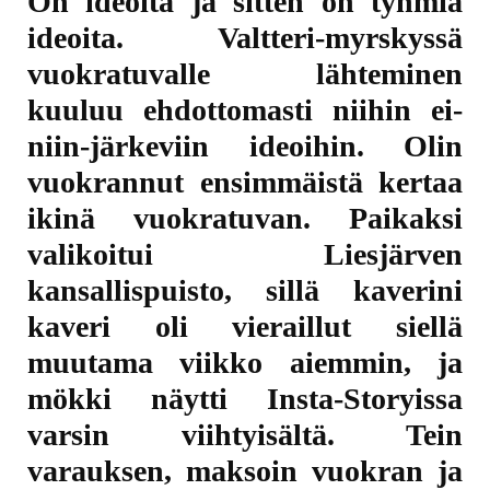
On ideoita ja sitten on tyhmiä
ideoita. Valtteri-myrskyssä
vuokratuvalle lähteminen
kuuluu ehdottomasti niihin ei-
niin-järkeviin ideoihin. Olin
vuokrannut ensimmäistä kertaa
ikinä vuokratuvan. Paikaksi
valikoitui Liesjärven
kansallispuisto, sillä kaverini
kaveri oli vieraillut siellä
muutama viikko aiemmin, ja
mökki näytti Insta-Storyissa
varsin viihtyisältä. Tein
varauksen, maksoin vuokran ja