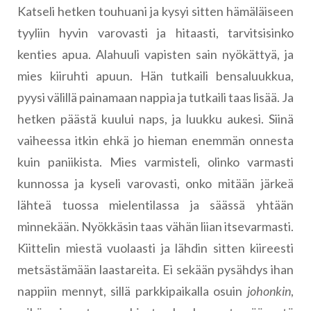
Katseli hetken touhuani ja kysyi sitten hämäläiseen
tyyliin hyvin varovasti ja hitaasti, tarvitsisinko
kenties apua. Alahuuli vapisten sain nyökättyä, ja
mies kiiruhti apuun. Hän tutkaili bensaluukkua,
pyysi välillä painamaan nappia ja tutkaili taas lisää. Ja
hetken päästä kuului naps, ja luukku aukesi. Siinä
vaiheessa itkin ehkä jo hieman enemmän onnesta
kuin paniikista. Mies varmisteli, olinko varmasti
kunnossa ja kyseli varovasti, onko mitään järkeä
lähteä tuossa mielentilassa ja säässä yhtään
minnekään. Nyökkäsin taas vähän liian itsevarmasti.
Kiittelin miestä vuolaasti ja lähdin sitten kiireesti
metsästämään laastareita. Ei sekään pysähdys ihan
nappiin mennyt, sillä parkkipaikalla osuin
johonkin
,