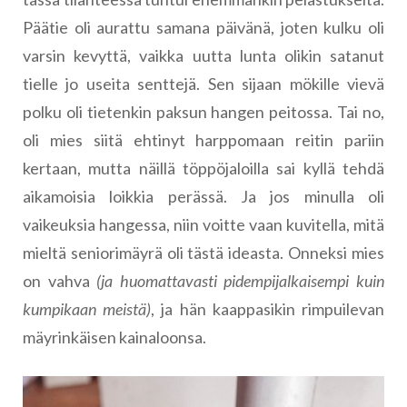
Päätie oli aurattu samana päivänä, joten kulku oli
varsin kevyttä, vaikka uutta lunta olikin satanut
tielle jo useita senttejä. Sen sijaan mökille vievä
polku oli tietenkin paksun hangen peitossa. Tai no,
oli mies siitä ehtinyt harppomaan reitin pariin
kertaan, mutta näillä töppöjaloilla sai kyllä tehdä
aikamoisia loikkia perässä. Ja jos minulla oli
vaikeuksia hangessa, niin voitte vaan kuvitella, mitä
mieltä seniorimäyrä oli tästä ideasta. Onneksi mies
on vahva
(ja huomattavasti pidempijalkaisempi kuin
kumpikaan meistä)
, ja hän kaappasikin rimpuilevan
mäyrinkäisen kainaloonsa.