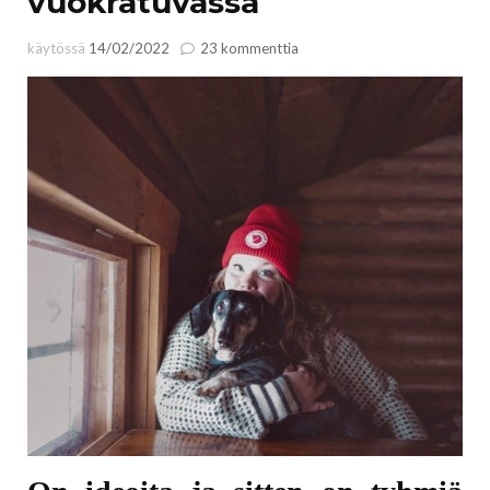
vuokratuvassa
artikkeliin
käytössä
14/02/2022
23 kommenttia
Ensimmäistä
kertaa
yötä
vuokratuvassa