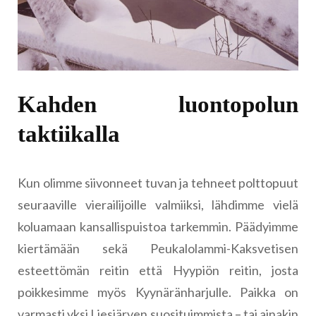
Kahden luontopolun
taktiikalla
Kun olimme siivonneet tuvan ja tehneet polttopuut
seuraaville vierailijoille valmiiksi, lähdimme vielä
koluamaan kansallispuistoa tarkemmin. Päädyimme
kiertämään sekä Peukalolammi-Kaksvetisen
esteettömän reitin että Hyypiön reitin, josta
poikkesimme myös Kyynäränharjulle. Paikka on
varmasti yksi Liesjärven suosituimmista – tai ainakin