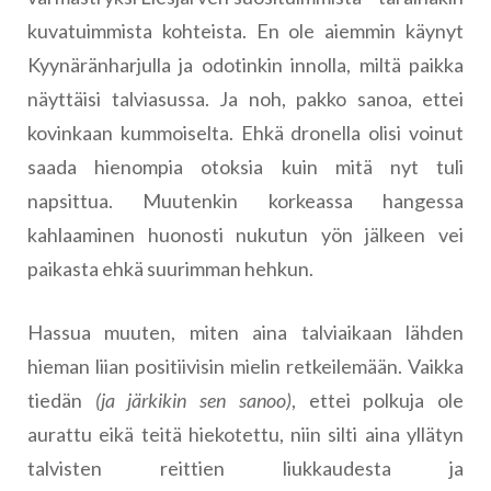
kuvatuimmista kohteista. En ole aiemmin käynyt
Kyynäränharjulla ja odotinkin innolla, miltä paikka
näyttäisi talviasussa. Ja noh, pakko sanoa, ettei
kovinkaan kummoiselta. Ehkä dronella olisi voinut
saada hienompia otoksia kuin mitä nyt tuli
napsittua. Muutenkin korkeassa hangessa
kahlaaminen huonosti nukutun yön jälkeen vei
paikasta ehkä suurimman hehkun.
Hassua muuten, miten aina talviaikaan lähden
hieman liian positiivisin mielin retkeilemään. Vaikka
tiedän
(ja järkikin sen sanoo)
, ettei polkuja ole
aurattu eikä teitä hiekotettu, niin silti aina yllätyn
talvisten reittien liukkaudesta ja