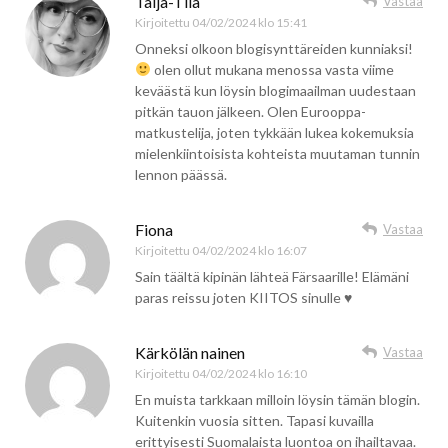
Taija-Tiia
Vastaa
Kirjoitettu
04/02/2024 klo 15:41
Onneksi olkoon blogisynttäreiden kunniaksi!
olen ollut mukana menossa vasta viime
keväästä kun löysin blogimaailman uudestaan
pitkän tauon jälkeen. Olen Eurooppa-
matkustelija, joten tykkään lukea kokemuksia
mielenkiintoisista kohteista muutaman tunnin
lennon päässä.
Fiona
Vastaa
Kirjoitettu
04/02/2024 klo 16:07
Sain täältä kipinän lähteä Färsaarille! Elämäni
paras reissu joten KIITOS sinulle ♥️
Kärkölän nainen
Vastaa
Kirjoitettu
04/02/2024 klo 16:10
En muista tarkkaan milloin löysin tämän blogin.
Kuitenkin vuosia sitten. Tapasi kuvailla
erittyisesti Suomalaista luontoa on ihailtavaa.