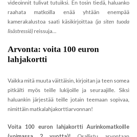
videoinnit tulivat tutuiksi. En tosin tiedä, haluanko
raahata matkoilla enää yhtään enempää
kamerakalustoa saati käsikirjoittaa
(ja siten tuoda
lisästressiä)
reissuja…
Arvonta: voita 100 euron
lahjakortti
Vaikka mitä muuta väittäisin, kirjoitan ja teen somea
pitkälti myös teille lukijoille ja seuraajille. Siksi
haluankin järjestää teille jotain teemaan sopivaa,
nimittäin matkalahjakorttiarvonnan!
Voita 100 euron lahjakortti Aurinkomatkoille
(voimassa 2 vuotta)!
Osallistu arvontaan