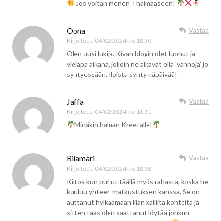
Jos voitan menen Thaimaaseen!
Oona
Vastaa
Kirjoitettu
04/02/2024 klo 18:30
Olen uusi lukija. Kivan blogin olet luonut ja
vieläpä aikana, jolloin ne alkavat olla ’vanhoja’ jo
syntyessään. Iloista syntymäpäivää!
Jaffa
Vastaa
Kirjoitettu
04/02/2024 klo 18:31
Minäkin haluan Kreetalle!
Riiamari
Vastaa
Kirjoitettu
04/02/2024 klo 18:38
Kiitos kun puhut täällä myös rahasta, koska he
kuuluu yhteen matkustuksen kanssa. Se on
auttanut hylkäämään liian kalliita kohteita ja
sitten taas olen saattanut löytää jonkun