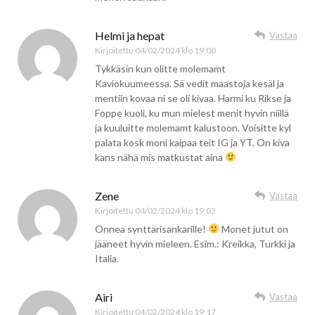
Helmi ja hepat
Vastaa
Kirjoitettu
04/02/2024 klo 19:00
Tykkäsin kun olitte molemamt
Kaviokuumeessa. Sä vedit maastoja kesäl ja
mentiin kovaa ni se oli kivaa. Harmi ku Rikse ja
Foppe kuoli, ku mun mielest menit hyvin niillä
ja kuuluitte molemamt kalustoon. Voisitte kyl
palata kosk moni kaipaa teit IG ja YT. On kiva
kans nähä mis matkustat aina
Zene
Vastaa
Kirjoitettu
04/02/2024 klo 19:02
Onnea synttärisankarille!
Monet jutut on
jääneet hyvin mieleen. Esim.: Kreikka, Turkki ja
Italia.
Airi
Vastaa
Kirjoitettu
04/02/2024 klo 19:17