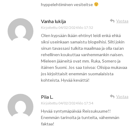
hyppelehtiminen vesiteitse
Vanha lukija
Vastaa
Kirjoitettu
04/02/2024 klo 17:52
Olen kypsään ikään ehtinyt leidi enkä ehkä
siksi useinkaan samaistu blogeihisi. Silti jokin
sinun tavassasi tulkita maailmaa ja olla raa’an
rehellinen koukuttaa vanhemmankin naisen.
Mieleen jääneitä ovat mm. Ruka, Somero ja
itäinen Suomi. Jos saa toivoa: Olisipa mukavaa
jos kirjoittaisit enemmän suomalaisista
kohteista. Hyvää kevättä!
Piia L.
Vastaa
Kirjoitettu
04/02/2024 klo 17:54
Hyvää syntymäpäivää Reissukuume!!
Enemmän tarinoita ja tunteita, vähemmän
faktaa!