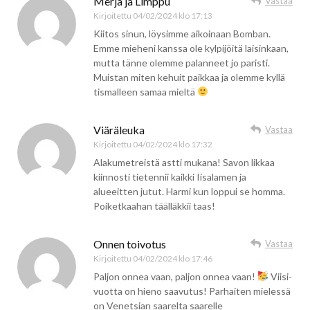
Merja ja Limppu
Vastaa
Kirjoitettu
04/02/2024 klo 17:13
Kiitos sinun, löysimme aikoinaan Bomban.
Emme mieheni kanssa ole kylpijöitä laisinkaan,
mutta tänne olemme palanneet jo paristi.
Muistan miten kehuit paikkaa ja olemme kyllä
tismalleen samaa mieltä
Viäräleuka
Vastaa
Kirjoitettu
04/02/2024 klo 17:32
Alakumetreistä astti mukana! Savon likkaa
kiinnosti tietennii kaikki Iisalamen ja
alueeitten jutut. Harmi kun loppui se homma.
Poiketkaahan täälläkkii taas!
Onnen toivotus
Vastaa
Kirjoitettu
04/02/2024 klo 17:46
Paljon onnea vaan, paljon onnea vaan!
Viisi-
vuotta on hieno saavutus! Parhaiten mielessä
on Venetsian saarelta saarelle