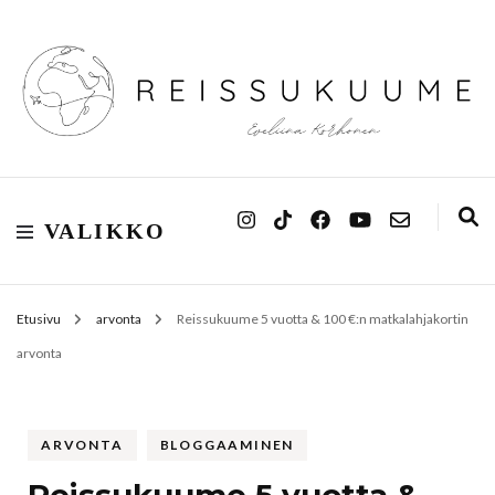
Reissukuume
VALIKKO
Etusivu
arvonta
Reissukuume 5 vuotta & 100 €:n matkalahjakortin
arvonta
ARVONTA
BLOGGAAMINEN
Reissukuume 5 vuotta &