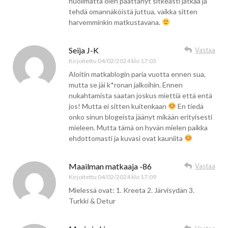
huolimatta olen päättänyt sitkeästi jatkaa ja
tehdä omannäköistä juttua, vaikka sitten
harvemminkin matkustavana.
Seija J-K
Vastaa
Kirjoitettu
04/02/2024 klo 17:03
Aloitin matkablogin paria vuotta ennen sua,
mutta se jäi k*ronan jalkoihin. Ennen
nukahtamista saatan joskus miettiä että entä
jos! Mutta ei sitten kuitenkaan
En tiedä
onko sinun blogeista jäänyt mikään erityisesti
mieleen. Mutta tämä on hyvän mielen paikka
ehdottomasti ja kuvasi ovat kauniita
Maailman matkaaja -86
Vastaa
Kirjoitettu
04/02/2024 klo 17:09
Mielessä ovat: 1. Kreeta 2. Järvisydän 3.
Turkki & Detur