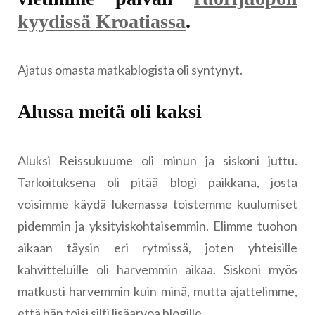
kyydissä Kroatiassa
.
Ajatus omasta matkablogista oli syntynyt.
Alussa meitä oli kaksi
Aluksi Reissukuume oli minun ja siskoni juttu.
Tarkoituksena oli pitää blogi paikkana, josta
voisimme käydä lukemassa toistemme kuulumiset
pidemmin ja yksityiskohtaisemmin. Elimme tuohon
aikaan täysin eri rytmissä, joten yhteisille
kahvitteluille oli harvemmin aikaa. Siskoni myös
matkusti harvemmin kuin minä, mutta ajattelimme,
että hän toisi silti lisäarvoa blogille.