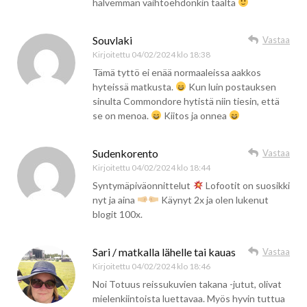
halvemman vaihtoehdonkin täältä
Souvlaki
Vastaa
Kirjoitettu
04/02/2024 klo 18:38
Tämä tyttö ei enää normaaleissa aakkos
hyteissä matkusta.
Kun luin postauksen
sinulta Commondore hytistä niin tiesin, että
se on menoa.
Kiitos ja onnea
Sudenkorento
Vastaa
Kirjoitettu
04/02/2024 klo 18:44
Syntymäpiväonnittelut
Lofootit on suosikki
nyt ja aina
Käynyt 2x ja olen lukenut
blogit 100x.
Sari / matkalla lähelle tai kauas
Vastaa
Kirjoitettu
04/02/2024 klo 18:46
Noi Totuus reissukuvien takana -jutut, olivat
mielenkiintoista luettavaa. Myös hyvin tuttua