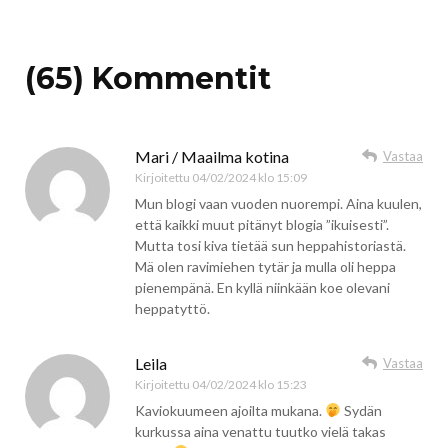
(65) Kommentit
Mari / Maailma kotina
Vastaa
Kirjoitettu
04/02/2024 klo 15:09
Mun blogi vaan vuoden nuorempi. Aina kuulen,
että kaikki muut pitänyt blogia ”ikuisesti”.
Mutta tosi kiva tietää sun heppahistoriastä.
Mä olen ravimiehen tytär ja mulla oli heppa
pienempänä. En kyllä niinkään koe olevani
heppatyttö.
Leila
Vastaa
Kirjoitettu
04/02/2024 klo 15:23
Kaviokuumeen ajoilta mukana.
Sydän
kurkussa aina venattu tuutko vielä takas