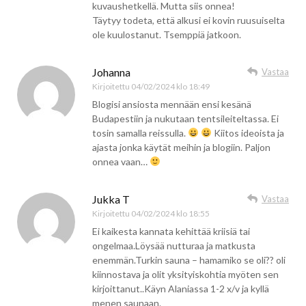
kuvaushetkellä. Mutta siis onnea!
Täytyy todeta, että alkusi ei kovin ruusuiselta
ole kuulostanut. Tsemppiä jatkoon.
Johanna
Vastaa
Kirjoitettu
04/02/2024 klo 18:49
Blogisi ansiosta mennään ensi kesänä
Budapestiin ja nukutaan tentsileiteltassa. Ei
tosin samalla reissulla.
Kiitos ideoista ja
ajasta jonka käytät meihin ja blogiin. Paljon
onnea vaan…
Jukka T
Vastaa
Kirjoitettu
04/02/2024 klo 18:55
Ei kaikesta kannata kehittää kriisiä tai
ongelmaa.Löysää nutturaa ja matkusta
enemmän.Turkin sauna – hamamiko se oli?? oli
kiinnostava ja olit yksityiskohtia myöten sen
kirjoittanut..Käyn Alaniassa 1-2 x/v ja kyllä
menen saunaan.