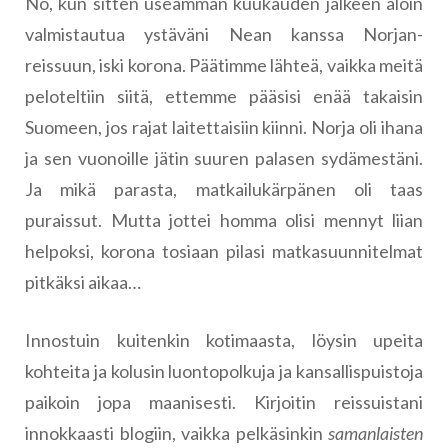
No, kun sitten useamman kuukauden jälkeen aloin
valmistautua ystäväni Nean kanssa Norjan-
reissuun, iski korona. Päätimme lähteä, vaikka meitä
peloteltiin siitä, ettemme pääsisi enää takaisin
Suomeen, jos rajat laitettaisiin kiinni. Norja oli ihana
ja sen vuonoille jätin suuren palasen sydämestäni.
Ja mikä parasta, matkailukärpänen oli taas
puraissut. Mutta jottei homma olisi mennyt liian
helpoksi, korona tosiaan pilasi matkasuunnitelmat
pitkäksi aikaa…
Innostuin kuitenkin kotimaasta, löysin upeita
kohteita ja kolusin luontopolkuja ja kansallispuistoja
paikoin jopa maanisesti. Kirjoitin reissuistani
innokkaasti blogiin, vaikka pelkäsinkin
samanlaisten