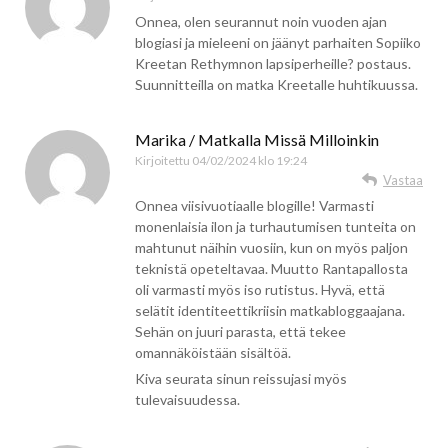
Onnea, olen seurannut noin vuoden ajan
blogiasi ja mieleeni on jäänyt parhaiten Sopiiko
Kreetan Rethymnon lapsiperheille? postaus.
Suunnitteilla on matka Kreetalle huhtikuussa.
Marika / Matkalla Missä Milloinkin
Kirjoitettu
04/02/2024 klo 19:24
Vastaa
Onnea viisivuotiaalle blogille! Varmasti
monenlaisia ilon ja turhautumisen tunteita on
mahtunut näihin vuosiin, kun on myös paljon
teknistä opeteltavaa. Muutto Rantapallosta
oli varmasti myös iso rutistus. Hyvä, että
selätit identiteettikriisin matkabloggaajana.
Sehän on juuri parasta, että tekee
omannäköistään sisältöä.
Kiva seurata sinun reissujasi myös
tulevaisuudessa.