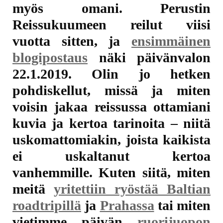
myös omani. Perustin
Reissukuumeen reilut viisi
vuotta sitten, ja
ensimmäinen
blogipostaus
näki päivänvalon
22.1.2019. Olin jo hetken
pohdiskellut, missä ja miten
voisin jakaa reissussa ottamiani
kuvia ja kertoa tarinoita – niitä
uskomattomiakin, joista kaikista
ei uskaltanut kertoa
vanhemmille. Kuten siitä, miten
meitä
yritettiin ryöstää Baltian
roadtripillä
ja
Prahassa
tai miten
vietimme päivän
ruorijuopon