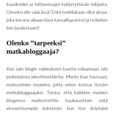
kuusikoiden ja telttareissujen
kyllästyttävän lukijoita.
Onneksi olin väärässä! Enkä todellakaan ollut ainoa,
joka korona-aikaan löysi kansallispuistot ja retkeilyn
ilon (uudestaan)!
Olenko ”tarpeeksi”
matkabloggaaja?
Kun sain blogin vaikeuksien kautta rullaamaan, iski
jonkinlainen identiteettikriisi. Mietin ihan tosissani,
matkustinko
tarpeeksi
, jotta voisin kutsua itseäni
matkabloggaajaksi. Tuntui, että kaikkien muiden
blogeissa matkustettiin kuukausittain mitä
eksoottisempiin kohteisiin, kun itse
(köyhänä