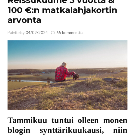
100 €:n matkalahjakortin
arvonta
artikkeliin
Päivitetty
04/02/2024
65 kommenttia
Reissukuume
5
vuotta
&
100
€:n
matkalahjakortin
arvonta
Tammikuu tuntui olleen monen
blogin synttärikuukausi, niin