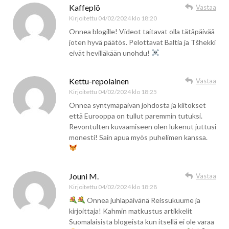
Kaffeplö
Vastaa
Kirjoitettu
04/02/2024 klo 18:20
Onnea blogille! Videot taitavat olla tätäpäivää
joten hyvä päätös. Pelottavat Baltia ja Tšhekki
eivät hevilläkään unohdu!
Kettu-repolainen
Vastaa
Kirjoitettu
04/02/2024 klo 18:25
Onnea syntymäpäivän johdosta ja kiitokset
että Eurooppa on tullut paremmin tutuksi.
Revontulten kuvaamiseen olen lukenut juttusi
monesti! Sain apua myös puhelimen kanssa.
Jouni M.
Vastaa
Kirjoitettu
04/02/2024 klo 18:28
Onnea juhlapäivänä Reissukuume ja
kirjoittaja! Kahmin matkustus artikkelit
Suomalaisista blogeista kun itsellä ei ole varaa