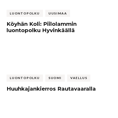
LUONTOPOLKU
UUSIMAA
Köyhän Koli: Piilolammin
luontopolku Hyvinkäällä
LUONTOPOLKU
SUOMI
VAELLUS
Huuhkajankierros Rautavaaralla