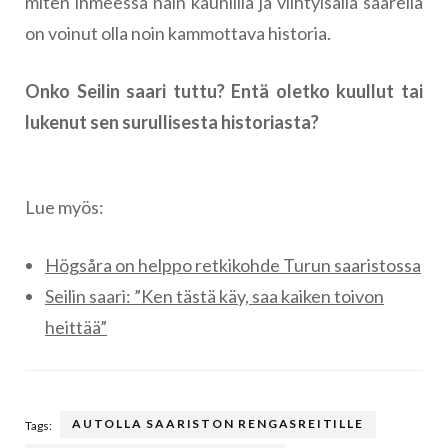
miten ihmeessä näin kauniilla ja viihtyisällä saarella
on voinut olla noin kammottava historia.
Onko Seilin saari tuttu? Entä oletko kuullut tai
lukenut sen surullisesta historiasta?
Lue myös:
Högsåra on helppo retkikohde Turun saaristossa
Seilin saari: ”Ken tästä käy, saa kaiken toivon
heittää”
AUTOLLA SAARISTON RENGASREITILLE
Tags: