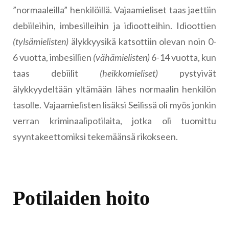
”normaaleilla” henkilöillä. Vajaamieliset taas jaettiin
debiileihin, imbesilleihin ja idiootteihin. Idioottien
(tylsämielisten)
älykkyysikä katsottiin olevan noin 0-
6 vuotta, imbesillien
(vähämielisten)
6-14 vuotta, kun
taas debiilit
(heikkomieliset)
pystyivät
älykkyydeltään yltämään lähes normaalin henkilön
tasolle. Vajaamielisten lisäksi Seilissä oli myös jonkin
verran kriminaalipotilaita, jotka oli tuomittu
syyntakeettomiksi tekemäänsä rikokseen.
Potilaiden hoito