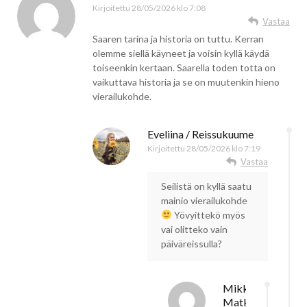
Kirjoitettu
28/05/2026 klo 7:08
Vastaa
Saaren tarina ja historia on tuttu. Kerran
olemme siellä käyneet ja voisin kyllä käydä
toiseenkin kertaan. Saarella toden totta on
vaikuttava historia ja se on muutenkin hieno
vierailukohde.
Eveliina / Reissukuume
Kirjoitettu
28/05/2026 klo 7:19
Vastaa
Seilistä on kyllä saatu
mainio vierailukohde
Yövyittekö myös
vai olitteko vain
päiväreissulla?
Mikko /
Matkalla