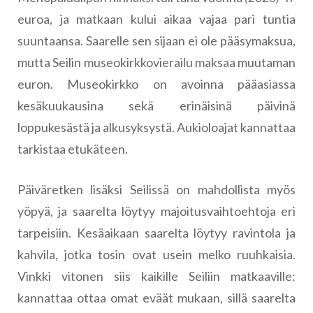
euroa, ja matkaan kului aikaa vajaa pari tuntia
suuntaansa. Saarelle sen sijaan ei ole pääsymaksua,
mutta Seilin museokirkkovierailu maksaa muutaman
euron. Museokirkko on avoinna pääasiassa
kesäkuukausina sekä erinäisinä päivinä
loppukesästä ja alkusyksystä. Aukioloajat kannattaa
tarkistaa etukäteen.
Päiväretken lisäksi Seilissä on mahdollista myös
yöpyä, ja saarelta löytyy majoitusvaihtoehtoja eri
tarpeisiin. Kesäaikaan saarelta löytyy ravintola ja
kahvila, jotka tosin ovat usein melko ruuhkaisia.
Vinkki vitonen siis kaikille Seiliin matkaaville:
kannattaa ottaa omat eväät mukaan, sillä saarelta