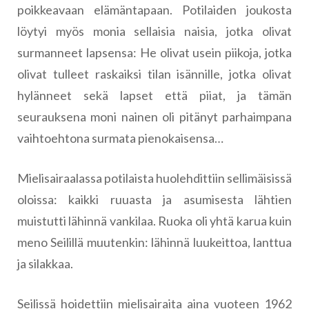
poikkeavaan elämäntapaan. Potilaiden joukosta
löytyi myös monia sellaisia naisia, jotka olivat
surmanneet lapsensa: He olivat usein piikoja, jotka
olivat tulleet raskaiksi tilan isännille, jotka olivat
hylänneet sekä lapset että piiat, ja tämän
seurauksena moni nainen oli pitänyt parhaimpana
vaihtoehtona surmata pienokaisensa…
Mielisairaalassa potilaista huolehdittiin sellimäisissä
oloissa: kaikki ruuasta ja asumisesta lähtien
muistutti lähinnä vankilaa. Ruoka oli yhtä karua kuin
meno Seilillä muutenkin: lähinnä luukeittoa, lanttua
ja silakkaa.
Seilissä hoidettiin mielisairaita aina vuoteen 1962