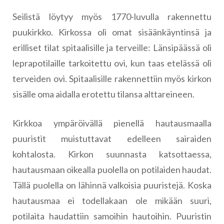
Seilistä löytyy myös 1770-luvulla rakennettu
puukirkko. Kirkossa oli omat sisäänkäyntinsä ja
erilliset tilat spitaalisille ja terveille: Länsipäässä oli
leprapotilaille tarkoitettu ovi, kun taas etelässä oli
terveiden ovi. Spitaalisille rakennettiin myös kirkon
sisälle oma aidalla erotettu tilansa alttareineen.
Kirkkoa ympäröivällä pienellä hautausmaalla
puuristit muistuttavat edelleen sairaiden
kohtalosta. Kirkon suunnasta katsottaessa,
hautausmaan oikealla puolella on potilaiden haudat.
Tällä puolella on lähinnä valkoisia puuristejä. Koska
hautausmaa ei todellakaan ole mikään suuri,
potilaita haudattiin samoihin hautoihin. Puuristin