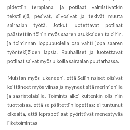
pidettiin terapiana, ja potilaat valmistivatkin
tekstiilejä, pesivät, siivosivat ja tekivät muuta
sairaalan työtä. Jotkut luotettavat potilaat
päästettiin töihin myös saaren asukkaiden taloihin,
ja toiminnan loppupuolella osa vahti jopa saaren
työntekijöiden lapsia. Rauhalliset ja luotettavat
potilaat saivat myös ulkoilla sairaalan puutarhassa.
Muistan myös lukeneeni, että Seilin naiset olisivat
keittäneet myös viinaa ja myyneet sitä merimiehille
ja saaristolaisille. Toiminta alkoi kuitenkin olla niin
tuottoisaa, että se päätettiin lopettaa: ei tuntunut
oikealta, että leprapotilaat pyörittivät menestyvää
liiketoimintaa.