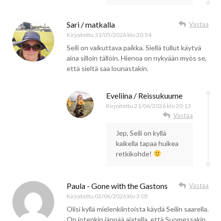
Sari / matkalla
Vastaa
Kirjoitettu
31/05/2026 klo 20:54
Seili on vaikuttava paikka. Siellä tullut käytyä
aina silloin tällöin. Hienoa on nykyään myös se,
että sieltä saa lounastakin.
Eveliina / Reissukuume
Kirjoitettu
21/06/2026 klo 20:13
Vastaa
Jep, Seili on kyllä
kaikella tapaa huikea
retkikohde!
Paula - Gone with the Gastons
Vastaa
Kirjoitettu
02/06/2026 klo 3:05
Olisi kyllä mielenkiintoista käydä Seilin saarella.
On jotenkin jännää ajatella, että Suomessakin