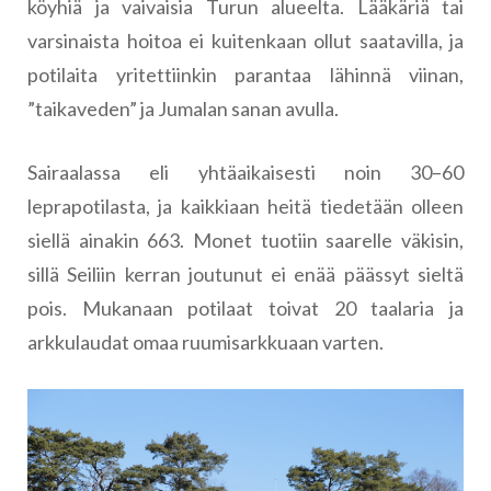
köyhiä ja vaivaisia Turun alueelta. Lääkäriä tai
varsinaista hoitoa ei kuitenkaan ollut saatavilla, ja
potilaita yritettiinkin parantaa lähinnä viinan,
”taikaveden” ja Jumalan sanan avulla.
Sairaalassa eli yhtäaikaisesti noin 30–60
leprapotilasta, ja kaikkiaan heitä tiedetään olleen
siellä ainakin 663. Monet tuotiin saarelle väkisin,
sillä Seiliin kerran joutunut ei enää päässyt sieltä
pois. Mukanaan potilaat toivat 20 taalaria ja
arkkulaudat omaa ruumisarkkuaan varten.