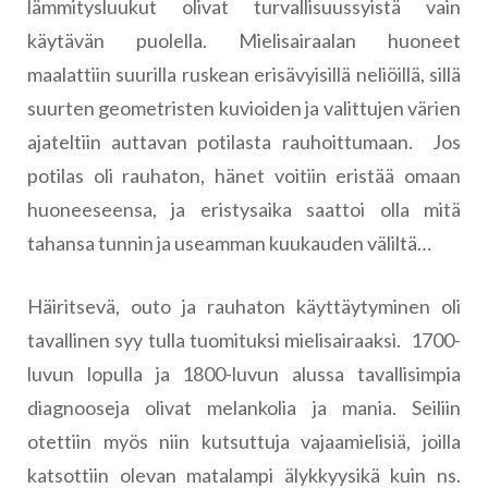
lämmitysluukut olivat turvallisuussyistä vain
käytävän puolella. Mielisairaalan huoneet
maalattiin suurilla ruskean erisävyisillä neliöillä, sillä
suurten geometristen kuvioiden ja valittujen värien
ajateltiin auttavan potilasta rauhoittumaan. Jos
potilas oli rauhaton, hänet voitiin eristää omaan
huoneeseensa, ja eristysaika saattoi olla mitä
tahansa tunnin ja useamman kuukauden väliltä…
Häiritsevä, outo ja rauhaton käyttäytyminen oli
tavallinen syy tulla tuomituksi mielisairaaksi. 1700-
luvun lopulla ja 1800-luvun alussa tavallisimpia
diagnooseja olivat melankolia ja mania. Seiliin
otettiin myös niin kutsuttuja vajaamielisiä, joilla
katsottiin olevan matalampi älykkyysikä kuin ns.