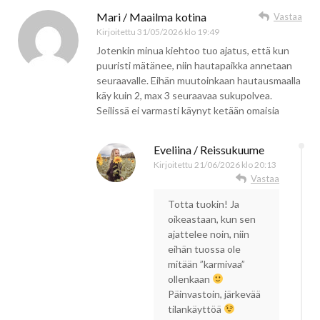
Mari / Maailma kotina
Vastaa
Kirjoitettu
31/05/2026 klo 19:49
Jotenkin minua kiehtoo tuo ajatus, että kun
puuristi mätänee, niin hautapaikka annetaan
seuraavalle. Eihän muutoinkaan hautausmaalla
käy kuin 2, max 3 seuraavaa sukupolvea.
Seilissä ei varmasti käynyt ketään omaisia
Eveliina / Reissukuume
Kirjoitettu
21/06/2026 klo 20:13
Vastaa
Totta tuokin! Ja
oikeastaan, kun sen
ajattelee noin, niin
eihän tuossa ole
mitään ”karmivaa”
ollenkaan
Päinvastoin, järkevää
tilankäyttöä