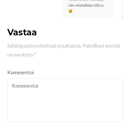
niin mielellään kiitos
Vastaa
Sähköpostiosoitettasi ei julkaista.
Pakolliset kentät
on merkitty
*
Kommentoi