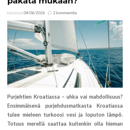
pakata mukaan?
artikkeliin
käytössä
04/06/2026
2 kommenttia
Purjehtien
Kroatiassa:
mitä
pakata
mukaan?
Purjehtien Kroatiassa – uhka vai mahdollisuus?
Ensimmäisenä purjehdusmatkasta Kroatiassa
tulee mieleen turkoosi vesi ja loputon lämpö.
Totuus merellä saattaa kuitenkin olla hieman