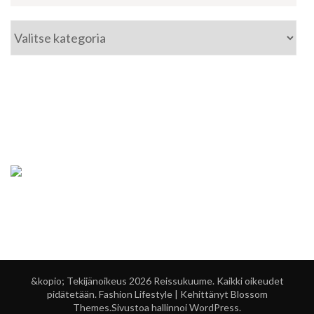
Kategoriat
&kopio; Tekijänoikeus 2026
Reissukuume
. Kaikki oikeudet
pidätetään.
Fashion Lifestyle | Kehittänyt
Blossom
Themes
.Sivustoa hallinnoi
WordPress
.