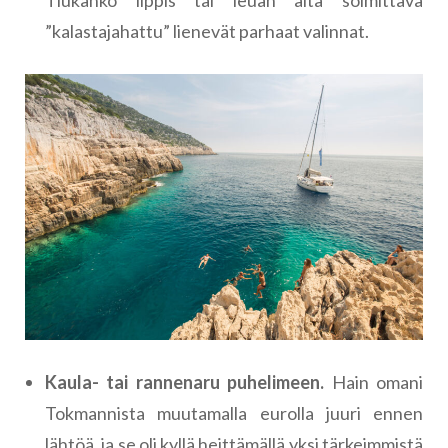
Tiukahko lippis tai leuan alta solmittava
”kalastajahattu” lienevät parhaat valinnat.
Kaula- tai rannenaru puhelimeen.
Hain omani
Tokmannista muutamalla eurolla juuri ennen
lähtöä, ja se oli kyllä heittämällä yksi tärkeimmistä