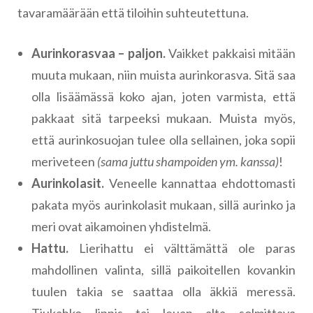
tavaramäärään että tiloihin suhteutettuna.
Aurinkorasvaa
– paljon.
Vaikket pakkaisi mitään
muuta mukaan, niin muista aurinkorasva. Sitä saa
olla lisäämässä koko ajan, joten varmista, että
pakkaat sitä tarpeeksi mukaan. Muista myös,
että aurinkosuojan tulee olla sellainen, joka sopii
meriveteen
(sama juttu shampoiden ym. kanssa)
!
Aurinkolasit.
Veneelle kannattaa ehdottomasti
pakata myös aurinkolasit mukaan, sillä aurinko ja
meri ovat aikamoinen yhdistelmä.
Hattu.
Lierihattu ei välttämättä ole paras
mahdollinen valinta, sillä paikoitellen kovankin
tuulen takia se saattaa olla äkkiä meressä.