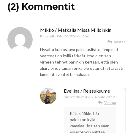
(2) Kommentit
Mikko / Matkalla Missä Milloinkin
Kirjoitettu
04/06/2026 klo 7:56
Vastaa
Hyvältä kuulostava pakkauslista. Lämpimät
vaatteet on kyllä tärkeät, itse olen sen
virheen tehnyt pariinkin kertaan, että olen
aliarvioinut tämän enkä ole ottanut riittävästi
lämmintä vaatetta mukaan.
Eveliina / Reissukuume
Kirjoitettu
21/06/2026 klo 20:12
Vastaa
Kiitos Mikko! Ja
palelu on kyllä
kamalaa. Jos sen vaan
voi jotenkin välttää,