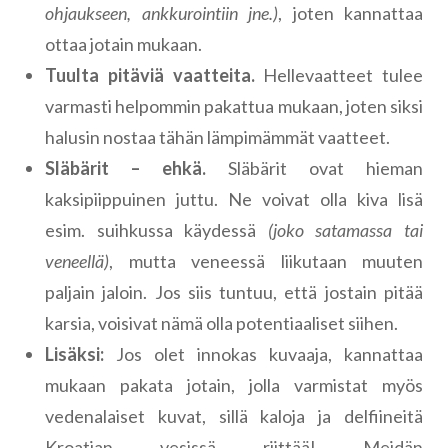
ohjaukseen, ankkurointiin jne.)
, joten kannattaa
ottaa jotain mukaan.
Tuulta pitäviä vaatteita.
Hellevaatteet tulee
varmasti helpommin pakattua mukaan, joten siksi
halusin nostaa tähän lämpimämmät vaatteet.
Släbärit – ehkä.
Släbärit ovat hieman
kaksipiippuinen juttu. Ne voivat olla kiva lisä
esim. suihkussa käydessä
(joko satamassa tai
veneellä)
, mutta veneessä liikutaan muuten
paljain jaloin. Jos siis tuntuu, että jostain pitää
karsia, voisivat nämä olla potentiaaliset siihen.
Lisäksi:
Jos olet innokas kuvaaja, kannattaa
mukaan pakata jotain, jolla varmistat myös
vedenalaiset kuvat, sillä kaloja ja delfiineitä
Kroatian vesissä riittää! Meidän