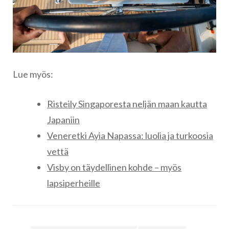
Lue myös:
Risteily Singaporesta neljän maan kautta
Japaniin
Veneretki Ayia Napassa: luolia ja turkoosia
vettä
Visby on täydellinen kohde – myös
lapsiperheille