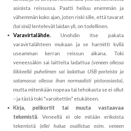
asioista reissussa. Paatti heiluu enemmän ja
vähemmän koko ajan, joten riski sille, että tavarat
(tai sinä)
lentelevät laidan yli, on todellinen.
Varavirtalähde.
Unohdin itse pakata
varavirtalähteen mukaan ja se harmitti kyllä
useamman kerran reissun aikana. Toki
veneessäkin sai laitteita ladattua
(veneen ollessa
liikkeellä puhelimen sai ladattua USB-porteista ja
satamassa ollessa ihan normaalisti pistorasiasta)
,
mutta mitenkään nopeaa tai tehokasta se ei ollut
– ja tästä toki ”varoitettiin” etukäteen.
Kirja, pelikortit tai muuta vastaavaa
tekemistä.
Veneellä ei ole mitään erikoista
tekemistä
(ellei halua osallistua esim. veneen