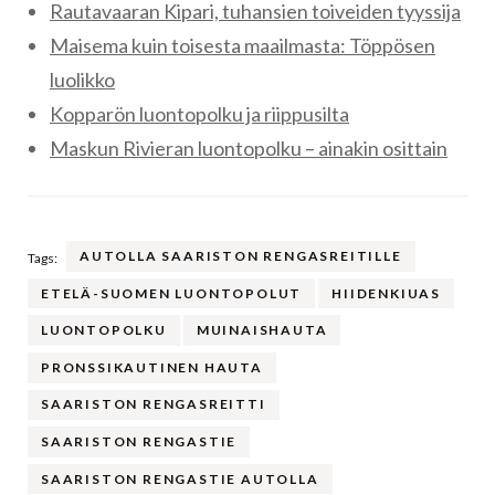
Rautavaaran Kipari, tuhansien toiveiden tyyssija
Maisema kuin toisesta maailmasta: Töppösen
luolikko
Kopparön luontopolku ja riippusilta
Maskun Rivieran luontopolku – ainakin osittain
AUTOLLA SAARISTON RENGASREITILLE
Tags:
ETELÄ-SUOMEN LUONTOPOLUT
HIIDENKIUAS
LUONTOPOLKU
MUINAISHAUTA
PRONSSIKAUTINEN HAUTA
SAARISTON RENGASREITTI
SAARISTON RENGASTIE
SAARISTON RENGASTIE AUTOLLA