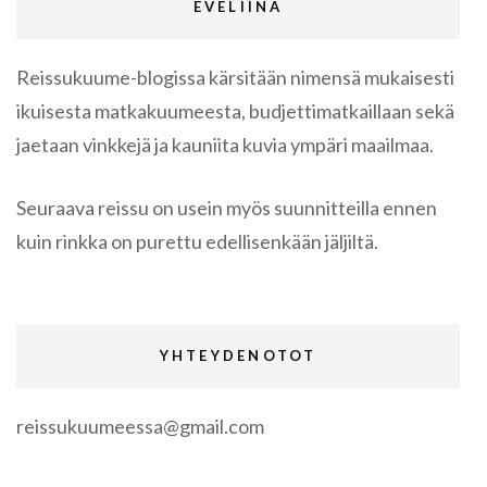
EVELIINA
Reissukuume-blogissa kärsitään nimensä mukaisesti
ikuisesta matkakuumeesta, budjettimatkaillaan sekä
jaetaan vinkkejä ja kauniita kuvia ympäri maailmaa.
Seuraava reissu on usein myös suunnitteilla ennen
kuin rinkka on purettu edellisenkään jäljiltä.
YHTEYDENOTOT
reissukuumeessa@gmail.com