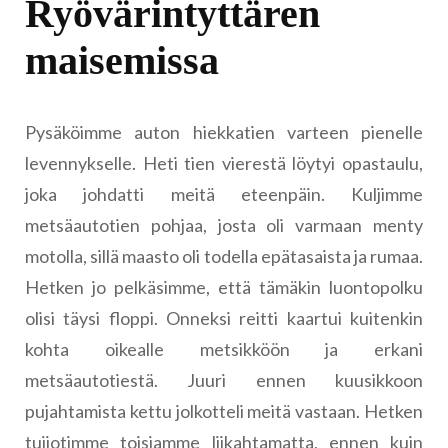
Ryövärintyttären
maisemissa
Pysäköimme auton hiekkatien varteen pienelle
levennykselle. Heti tien vierestä löytyi opastaulu,
joka johdatti meitä eteenpäin. Kuljimme
metsäautotien pohjaa, josta oli varmaan menty
motolla, sillä maasto oli todella epätasaista ja rumaa.
Hetken jo pelkäsimme, että tämäkin luontopolku
olisi täysi floppi. Onneksi reitti kaartui kuitenkin
kohta oikealle metsikköön ja erkani
metsäautotiestä. Juuri ennen kuusikkoon
pujahtamista kettu jolkotteli meitä vastaan. Hetken
tuijotimme toisiamme liikahtamatta, ennen kuin