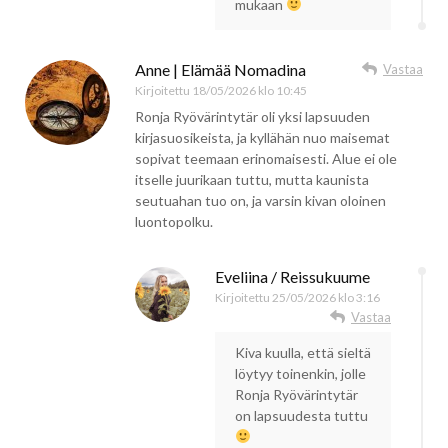
mukaan
Anne | Elämää Nomadina
Vastaa
Kirjoitettu
18/05/2026 klo 10:45
Ronja Ryövärintytär oli yksi lapsuuden
kirjasuosikeista, ja kyllähän nuo maisemat
sopivat teemaan erinomaisesti. Alue ei ole
itselle juurikaan tuttu, mutta kaunista
seutuahan tuo on, ja varsin kivan oloinen
luontopolku.
Eveliina / Reissukuume
Kirjoitettu
25/05/2026 klo 3:16
Vastaa
Kiva kuulla, että sieltä
löytyy toinenkin, jolle
Ronja Ryövärintytär
on lapsuudesta tuttu