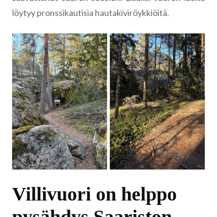
löytyy pronssikautisia hautakiviröykkiöitä.
Villivuori on helppo
pysähdys Saariston