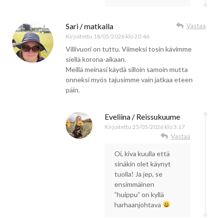
Sari / matkalla
Vastaa
Kirjoitettu
18/05/2026 klo 20:46
Villivuori on tuttu. Viimeksi tosin kävimme
siellä korona-aikaan.
Meillä meinasi käydä silloin samoin mutta
onneksi myös tajusimme vain jatkaa eteen
päin.
Eveliina / Reissukuume
Kirjoitettu
25/05/2026 klo 3:17
Vastaa
Oi, kiva kuulla että
sinäkin olet käynyt
tuolla! Ja jep, se
ensimmäinen
”huippu” on kyllä
harhaanjohtava