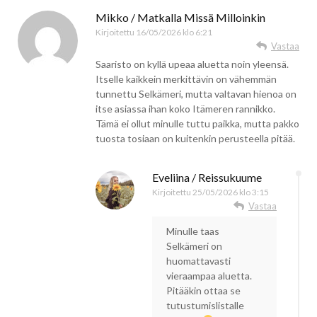
Mikko / Matkalla Missä Milloinkin
Kirjoitettu
16/05/2026 klo 6:21
Vastaa
Saaristo on kyllä upeaa aluetta noin yleensä.
Itselle kaikkein merkittävin on vähemmän
tunnettu Selkämeri, mutta valtavan hienoa on
itse asiassa ihan koko Itämeren rannikko.
Tämä ei ollut minulle tuttu paikka, mutta pakko
tuosta tosiaan on kuitenkin perusteella pitää.
Eveliina / Reissukuume
Kirjoitettu
25/05/2026 klo 3:15
Vastaa
Minulle taas
Selkämeri on
huomattavasti
vieraampaa aluetta.
Pitääkin ottaa se
tutustumislistalle