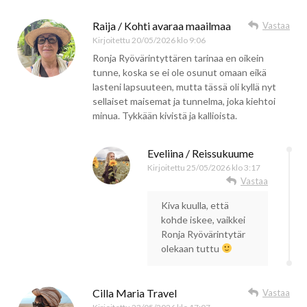
Raija / Kohti avaraa maailmaa
Vastaa
Kirjoitettu
20/05/2026 klo 9:06
Ronja Ryövärintyttären tarinaa en oikein
tunne, koska se ei ole osunut omaan eikä
lasteni lapsuuteen, mutta tässä oli kyllä nyt
sellaiset maisemat ja tunnelma, joka kiehtoi
minua. Tykkään kivistä ja kallioista.
Eveliina / Reissukuume
Kirjoitettu
25/05/2026 klo 3:17
Vastaa
Kiva kuulla, että
kohde iskee, vaikkei
Ronja Ryövärintytär
olekaan tuttu
Cilla Maria Travel
Vastaa