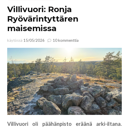
Villivuori: Ronja
Ryövärintyttären
maisemissa
artikkeliin
käytössä
15/05/2026
10 kommenttia
Villivuori:
Ronja
Ryövärintyttären
maisemissa
Villivuori oli päähänpisto eräänä arki-iltana.