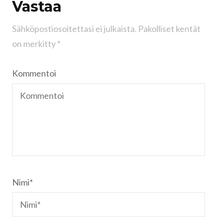
Vastaa
Sähköpostiosoitettasi ei julkaista.
Pakolliset kentät
on merkitty
*
Kommentoi
Nimi
*