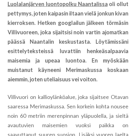
Luolalanjärven luontopolku Naantalissa
oli ollut
pettymys, joten kaipasin iltaan vielä jonkun kivan
kierroksen. Hetken googlailun jälkeen törmäsin
Villivuoreen, joka sijaitsisi noin vartin ajomatkan
päässä Naantalin keskustasta. Löytämissäni
esittelyteksteissä luvattiin henkeäsalpaavia
maisemia ja upeaa luontoa. En myöskään
muistanut käyneeni Merimaskussa koskaan
aiemmin, joten uteliaisuus vei voiton.
Villivuori on kallioylänköalue, joka sijaitsee Otavan
saaressa Merimaskussa. Sen korkein kohta nousee
noin 60 metriin merenpinnan yläpuolella, ja sieltä
avautuvien maisemien vuoksi paikka on
saavuttanut suuren suosion. Lisäksi vuoren laelta