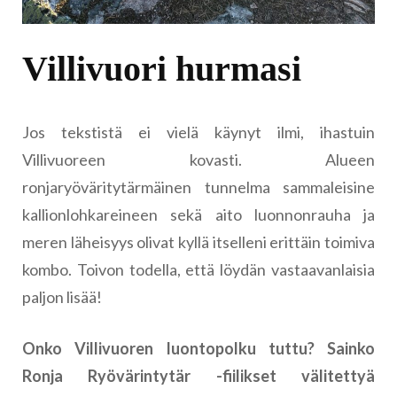
Villivuori hurmasi
Jos tekstistä ei vielä käynyt ilmi, ihastuin
Villivuoreen kovasti. Alueen
ronjaryöväritytärmäinen tunnelma sammaleisine
kallionlohkareineen sekä aito luonnonrauha ja
meren läheisyys olivat kyllä itselleni erittäin toimiva
kombo. Toivon todella, että löydän vastaavanlaisia
paljon lisää!
Onko Villivuoren luontopolku tuttu? Sainko
Ronja Ryövärintytär -fiilikset välitettyä