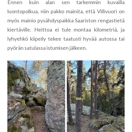
Ennen kuin alan sen tarkemmin kuvailla
luontopolkua, niin pakko mainita, että Villivuori on
myös mainio pysähdyspaikka Saariston rengastietä
kiertäville. Heittoa ei tule montaa kilometriä, ja
lyhyehkö kiipeily tekee taatusti hyvää autossa tai
pyörän satulassa istumisen jälkeen.