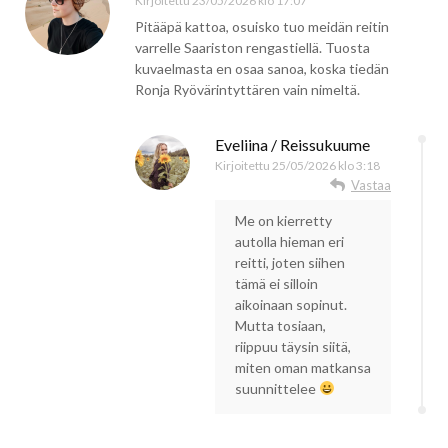
Kirjoitettu
23/05/2026 klo 17:07
Pitääpä kattoa, osuisko tuo meidän reitin
varrelle Saariston rengastiellä. Tuosta
kuvaelmasta en osaa sanoa, koska tiedän
Ronja Ryövärintyttären vain nimeltä.
Eveliina / Reissukuume
Kirjoitettu
25/05/2026 klo 3:18
Vastaa
Me on kierretty
autolla hieman eri
reitti, joten siihen
tämä ei silloin
aikoinaan sopinut.
Mutta tosiaan,
riippuu täysin siitä,
miten oman matkansa
suunnittelee