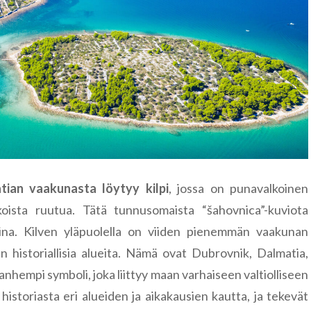
tian vaakunasta löytyy kilpi
, jossa on punavalkoinen
koista ruutua. Tätä tunnusomaista “šahovnica”-kuviota
na. Kilven yläpuolella on viiden pienemmän vaakunan
historiallisia alueita. Nämä ovat Dubrovnik, Dalmatia,
a vanhempi symboli, joka liittyy maan varhaiseen valtiolliseen
istoriasta eri alueiden ja aikakausien kautta, ja tekevät