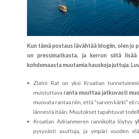
Kun tämä postaus lävähtää blogiin, olen jo
on pressimatkasta, ja kerron siitä lisä
kohdemaasta muutamia hauskoja juttuja. Luva
Zlatni Rat on yksi Kroatian tunnetuimmi
muistuttava
ranta muuttaa jatkuvasti mu
muovata rantaa niin, että ”sarven kärki” eli r
lännestä itään. Muutokset tapahtuvat todel
Kroatian Adrianmeren rannikolta löytyy
y
pysyvästi asuttuja, ja ympäri vuoden el