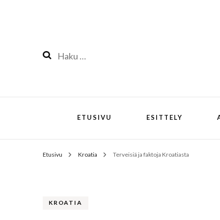
Haku:
ETUSIVU
ESITTELY
Etusivu
Kroatia
Terveisiä ja faktoja Kroatiasta
KROATIA