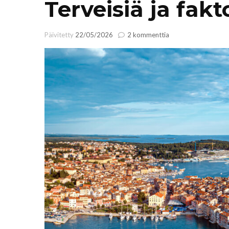
Terveisiä ja fakt
artikkeliin
Päivitetty
22/05/2026
2 kommenttia
Terveisiä
ja
faktoja
Kroatiasta