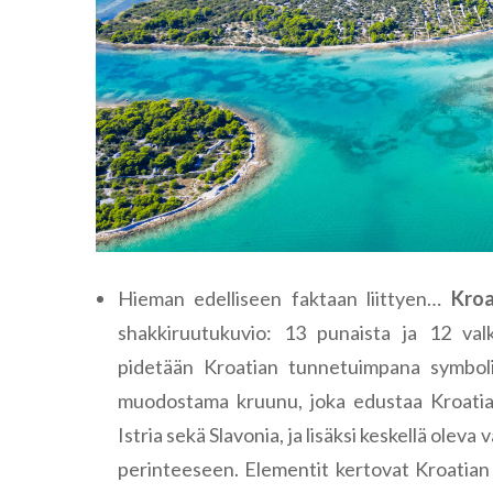
Hieman edelliseen faktaan liittyen…
Kroa
shakkiruutukuvio: 13 punaista ja 12 val
pidetään Kroatian tunnetuimpana symboli
muodostama kruunu, joka edustaa Kroatian 
Istria sekä Slavonia, ja lisäksi keskellä olev
perinteeseen. Elementit kertovat Kroatian h