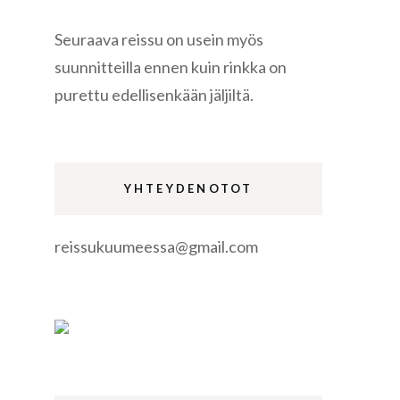
Seuraava reissu on usein myös
suunnitteilla ennen kuin rinkka on
purettu edellisenkään jäljiltä.
re
YHTEYDENOTOT
reissukuumeessa@gmail.com
gen