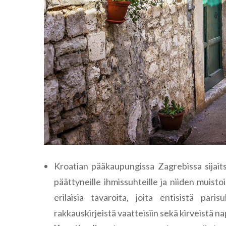
Kroatian pääkaupungissa Zagrebissa sijai
päättyneille ihmissuhteille ja niiden muist
erilaisia tavaroita, joita entisistä par
rakkauskirjeistä vaatteisiin sekä kirveistä n