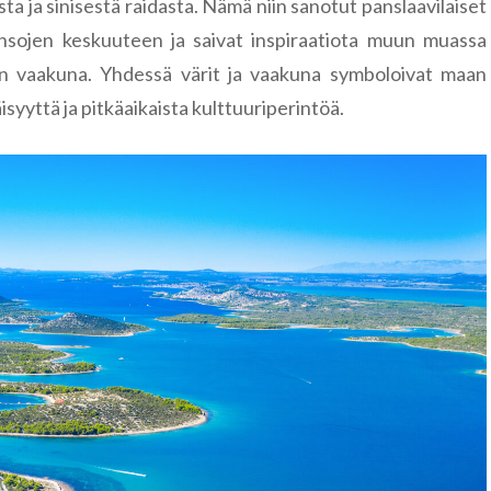
ta ja sinisestä raidasta. Nämä niin sanotut panslaavilaiset
 kansojen keskuuteen ja saivat inspiraatiota muun muassa
ian vaakuna. Yhdessä värit ja vaakuna symboloivat maan
äisyyttä ja pitkäaikaista kulttuuriperintöä.