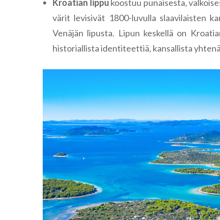
Kroatian lippu
koostuu punaisesta, valkoises
värit levisivät 1800-luvulla slaavilaisten
Venäjän lipusta. Lipun keskellä on Kroat
historiallista identiteettiä, kansallista yhten