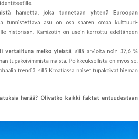
dentiteetille.
imistä hametta, joka tunnetaan yhtenä Euroopan
 ja tunnistettava asu on osa saaren omaa kulttuuri-
källe historiaan. Kamizotin on usein kerrottu edeltäneen
i vertailtuna melko yleistä
, sillä arviolta noin 37,6 %
man tupakoivimmista maista. Poikkeuksellista on myös se,
baalia trendiä, sillä Kroatiassa naiset tupakoivat hieman
ajatuksia herää? Olivatko kaikki faktat entuudestaan