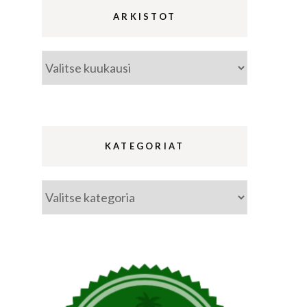
ARKISTOT
Arkistot
ina
a
KATEGORIAT
Kategoriat