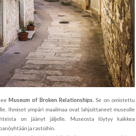
Paldiski
Ääsmäki
tsee
Museum of Broken Relationships.
Se on omistettu
oille. Ihmiset ympäri maailmaa ovat lahjoittaneet museolle
isuhteista on jäänyt jäljelle. Museosta löytyy kaikkea
apanöyhtään ja rastoihin.