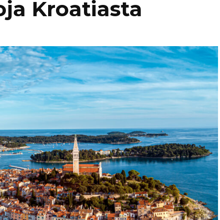
oja Kroatiasta
Kaukasia
Hollanti
Amsterda
Tadzikistan
Iso-Britannia
Fann-vuoristo
Skotlanti
Turkki
Islanti
Alanya
Uzbekistan
Italia
Kyzylkum
Venetsia
Itävalta
Samarkand
Kreikka
Kreeta
Kroatia
Kypros
Ayia Napa
Latvia