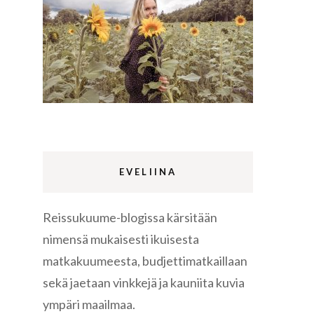
Lappi
m
Sermermiut
luontopolku
Edinburgh
vaellus
EVELIINA
Reissukuume-blogissa kärsitään
Rethymnon
nimensä mukaisesti ikuisesta
matkakuumeesta, budjettimatkaillaan
sekä jaetaan vinkkejä ja kauniita kuvia
ympäri maailmaa.