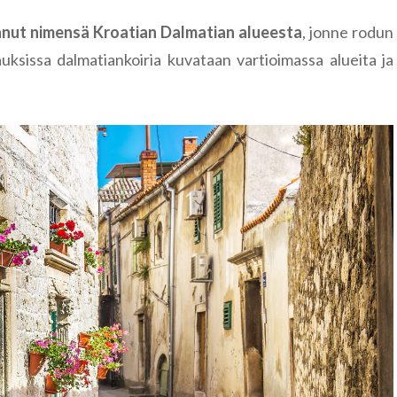
Tanska
aanut nimensä Kroatian Dalmatian alueesta
, jonne rodun
Ljubljana
Färsaaret
uksissa dalmatiankoiria kuvataan vartioimassa alueita ja
Tšekki
Kööpenham
Kutná Hor
Unkari
Praha
Budapest
Viro
Hiidenmaa
Keila
Kopli
Tallinna
Türisalu