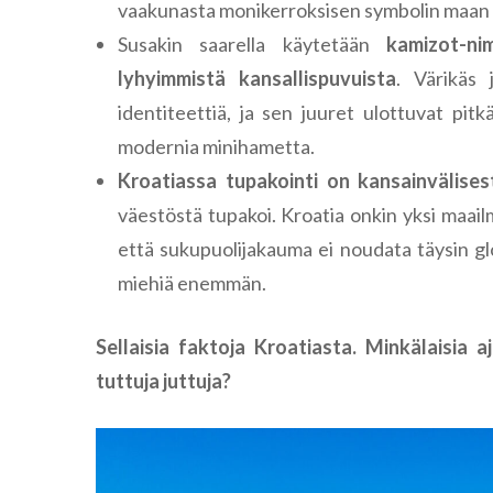
vaakunasta monikerroksisen symbolin maan i
Susakin saarella käytetään
kamizot-n
lyhyimmistä kansallispuvuista
. Värikäs
identiteettiä, ja sen juuret ulottuvat pit
modernia minihametta.
Kroatiassa tupakointi on kansainvälisest
väestöstä tupakoi. Kroatia onkin yksi maail
että sukupuolijakauma ei noudata täysin glo
miehiä enemmän.
Sellaisia faktoja Kroatiasta. Minkälaisia 
tuttuja juttuja?