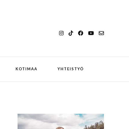
KOTIMAA
YHTEISTYÖ
kansallismaisema
Ilulissat
kansallispuisto
Kangerlussuaq
koiran kanssa
ch
Oqaatsut