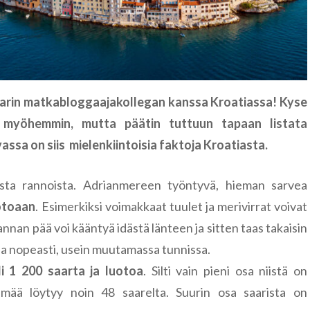
Famagusta
Riika
Liettua
Klaipėda
Norja
Nida
Leknes
 parin matkabloggaajakollegan kanssa Kroatiassa! Kyse
Portugali
ä myöhemmin, mutta päätin tuttuun tapaan listata
Šiauliai
Lofootit
Serra de Ai
Puola
ssa on siis mielenkiintoisia faktoja Kroatiasta.
Lyngen
Sintra
Gdansk
Romania
sta rannoista. Adrianmereen työntyvä, hieman sarvea
Reinebrin
Brasov
otoaan
. Esimerkiksi voimakkaat tuulet ja merivirrat voivat
Ruotsi
annan pää voi kääntyä idästä länteen ja sitten taas takaisin
Bukarest
Tukholma
la nopeasti, usein muutamassa tunnissa.
Saksa
Sinaia
Visby
Berliini
li 1 200 saarta ja luotoa
. Silti vain pieni osa niistä on
Slovenia
ämää löytyy noin 48 saarelta. Suurin osa saarista on
Bled