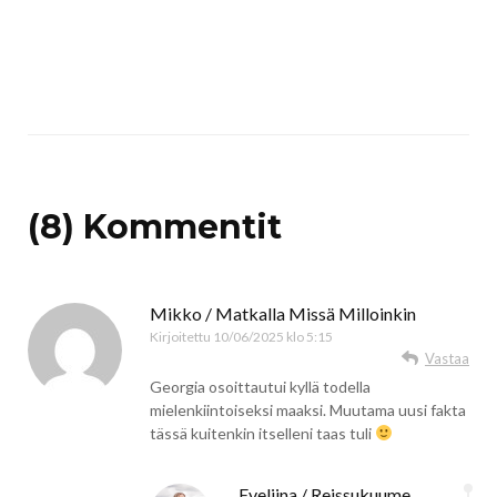
(8) Kommentit
Mikko / Matkalla Missä Milloinkin
Kirjoitettu
10/06/2025 klo 5:15
Vastaa
Georgia osoittautui kyllä todella
mielenkiintoiseksi maaksi. Muutama uusi fakta
tässä kuitenkin itselleni taas tuli
Eveliina / Reissukuume