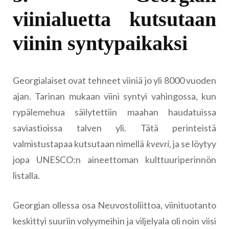
viinialuetta kutsutaan
viinin syntypaikaksi
Georgialaiset ovat tehneet viiniä jo yli 8000 vuoden
ajan. Tarinan mukaan viini syntyi vahingossa, kun
rypälemehua säilytettiin maahan haudatuissa
saviastioissa talven yli. Tätä perinteistä
valmistustapaa kutsutaan nimellä
kvevri
, ja se löytyy
jopa UNESCO:n aineettoman kulttuuriperinnön
listalla.
Georgian ollessa osa Neuvostoliittoa, viinituotanto
keskittyi suuriin volyymeihin ja viljelyala oli noin viisi