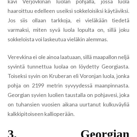
kävi Verjovkinan luolan pohjalla, jossa luola
haaroittuu edelleen useiksi sokkeloisiksi käytäviksi.
Jos siis ollaan tarkkoja, ei vieläkään tiedetä
varmaksi, miten syvä luola lopulta on, sillä joku
sokkeloista voi laskeutua vieläkin alemmas.
Verevkina ei ole ainoa laatuaan, sillä maapallon neljä
syvintä tunnettua luolaa on löydetty Georgiasta.
Toiseksi syvin on Kruberan eli Voronjan luola, jonka
pohja on 2199 metrin syvyydessä maanpinnasta.
Georgian syvien luolien taustalla on pohjavesi, joka
on tuhansien vuosien aikana uurtanut kulkuväyliä
kalkkipitoiseen kallioperään.
3. Georgian