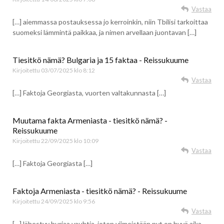
Vastaa
[…] aiemmassa postauksessa jo kerroinkin, niin Tbilisi tarkoittaa
suomeksi lämmintä paikkaa, ja nimen arvellaan juontavan […]
Tiesitkö nämä? Bulgaria ja 15 faktaa - Reissukuume
Kirjoitettu
03/07/2025 klo 8:12
Vastaa
[…] Faktoja Georgiasta, vuorten valtakunnasta […]
Muutama fakta Armeniasta - tiesitkö nämä? -
Reissukuume
Kirjoitettu
22/09/2025 klo 10:09
Vastaa
[…] Faktoja Georgiasta […]
Faktoja Armeniasta - tiesitkö nämä? - Reissukuume
Kirjoitettu
24/09/2025 klo 9:56
Vastaa
[…] lähestyy hurjaa vauhtia, joten viimeistään nyt on hyvä aika