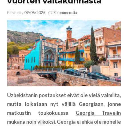
vuorten valtakunnasta
artikkeliin
Päivitetty
09/06/2025
8 kommenttia
Faktoja
Georgiasta,
vuorten
valtakunnasta
Uzbekistanin postaukset eivät ole vielä valmiita,
mutta loikataan nyt välillä Georgiaan, jonne
matkustin toukokuussa
Georgia Travelin
mukana noin viikoksi. Georgia ei ehkä ole monelle