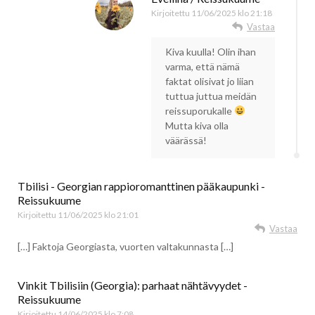
Kirjoitettu
11/06/2025 klo 21:18
Vastaa
Kiva kuulla! Olin ihan
varma, että nämä
faktat olisivat jo liian
tuttua juttua meidän
reissuporukalle
Mutta kiva olla
väärässä!
Tbilisi - Georgian rappioromanttinen pääkaupunki -
Reissukuume
Kirjoitettu
11/06/2025 klo 21:01
Vastaa
[…] Faktoja Georgiasta, vuorten valtakunnasta […]
Vinkit Tbilisiin (Georgia): parhaat nähtävyydet -
Reissukuume
Kirjoitettu
14/06/2025 klo 7:08