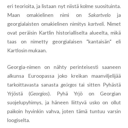
eri teorioita, ja listaan nyt niistä kolme suosituinta.
Maan omakielinen nimi on
Sakartvelo
ja
georgialaisten omakielinen nimitys
kartveli
. Nimet
ovat peräisin Kartlin historialliselta alueelta, mikä
taas on nimetty georgialaisen ”kantaisän” eli
Kartlosin mukaan.
Georgia-nimen on nähty perinteisesti saaneen
alkunsa Euroopassa joko kreikan maanviljelijää
tarkoittavasta sanasta
geōrgos
tai sitten Pyhästä
Yrjöstä (
Georgios
). Pyhä Yrjö on Georgian
suojelupyhimys, ja häneen liittyvä usko on ollut
paikoin hyvinkin vahva, joten tämä tuntuu varsin
loogiselta.