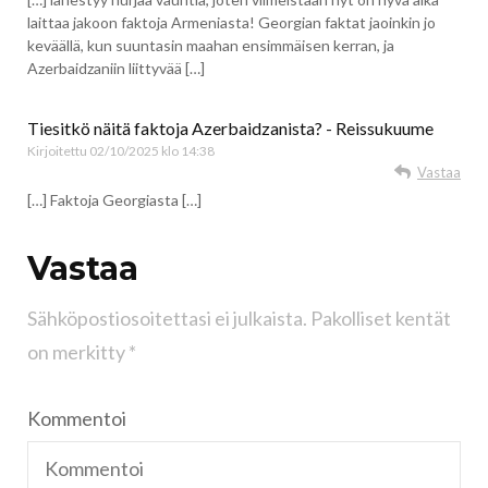
laittaa jakoon faktoja Armeniasta! Georgian faktat jaoinkin jo
keväällä, kun suuntasin maahan ensimmäisen kerran, ja
Azerbaidzaniin liittyvää […]
Tiesitkö näitä faktoja Azerbaidzanista? - Reissukuume
Kirjoitettu
02/10/2025 klo 14:38
Vastaa
[…] Faktoja Georgiasta […]
Vastaa
Sähköpostiosoitettasi ei julkaista.
Pakolliset kentät
on merkitty
*
Kommentoi