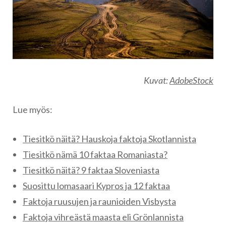
Kuvat:
AdobeStock
Lue myös:
Tiesitkö näitä? Hauskoja faktoja Skotlannista
Tiesitkö nämä 10 faktaa Romaniasta?
Tiesitkö näitä? 9 faktaa Sloveniasta
Suosittu lomasaari Kypros ja 12 faktaa
Faktoja ruusujen ja raunioiden Visbysta
Faktoja vihreästä maasta eli Grönlannista